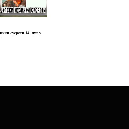
ички сусрети 14. пут у
у