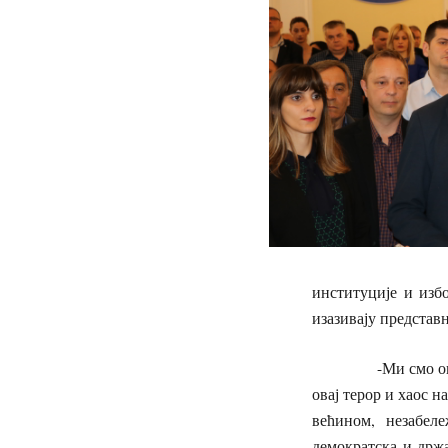
институције и избо
изазивају представ
-Ми смо овде дош
овај терор и хаос н
већином, незабел
демократска и држ