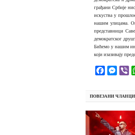
грађани Србије нис
искуства у прошло
нашим улицама. Ов
представници Савез
демократског друшт
Бићемо у нашим инс
који изазивају пред
Facebo
Mes
V
ПОВЕЗАНИ ЧЛАНЦ