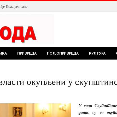
млађе Пожаревљане
ИКА
ПРИВРЕДА
ПОЉОПРИВРЕДА
КУЛТУРА
власти окупљени у скупштинс
У сали Скупштине
данас су се окуп