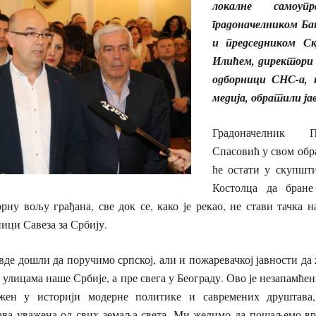
локалне самоупр
градоначелником Б
и председником С
Илићем, директори 
одборници СНС-а, 
медија, обратили ја
Градоначелник 
Спасовић у свом обр
ће остати у скупшт
Костолца да бране
рну вољу грађана, све док се, како је рекао, не стави тачка н
ници Савеза за Србију.
ли да поручимо српској, али и пожаревачкој јавности да ж
а улицама наше Србије, а пре свега у Београду. Ово је незапамћ
ежен у историји модерне политике и савремених друштава,
ава уважена од свих земаља света. Ми желимо да пошаљемо врл