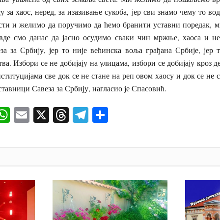
у за хаос, неред, за изазивање сукоба, јер сви знамо чему то во
сти и желимо да поручимо да ћемо бранити уставни поредак, м
де смо данас да јасно осудимо сваки чин мржње, хаоса и нер
а за Србију, јер то није већинска воља грађана Србије, јер 
ва. Избори се не добијају на улицама, избори се добијају кроз д
титуцијама све док се не стане на реп овом хаосу и док се не с
ставници Савеза за Србију, нагласио је Спасовић.
ok
senger
iber
WhatsApp
Email
X
Threads
Telegram
Share
И