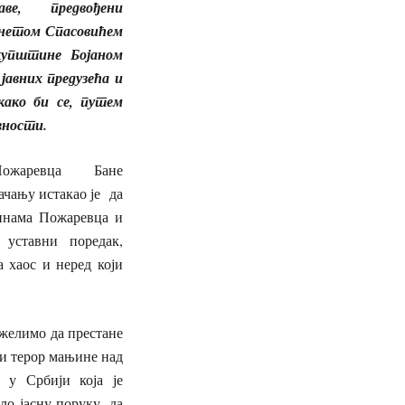
аве, предвођени
анетом Спасовићем
купштине Бојаном
јавних предузећа и
како би се, путем
вности.
Пожаревца Бане
ачању истакао је да
инама Пожаревца и
 уставни поредак,
а хаос и неред који
елимо да престане
ени терор мањине над
 у Србији која је
о јасну поруку, да