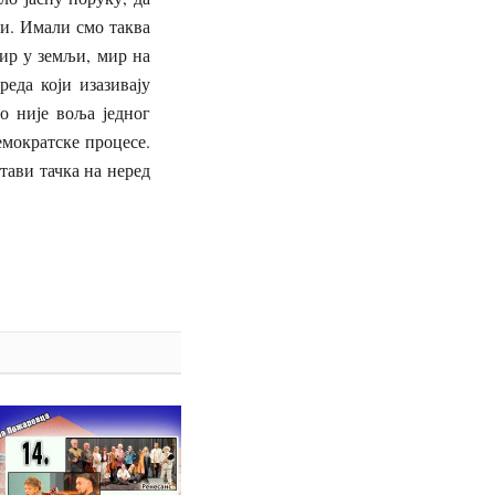
ди. Имали смо таква
ир у земљи, мир на
еда који изазивају
то није воља једног
емократске процесе.
тави тачка на неред