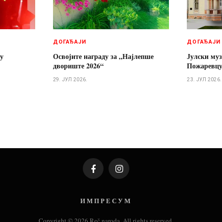
ДОГАЂАЈИ
ДОГАЂАЈИ
 у
Освојите награду за „Најлепше
Јулски муз
двориште 2026“
Пожаревц
29. ЈУЛ 2026.
23. ЈУЛ 2026.
Facebook
Instagram
И М П Р Е С У М
Copyright © 2026 Reč naroda. All rights reserved.