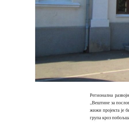
Регионална развој
„Вештине за послов
жижи пројекта је 
група кроз побољш