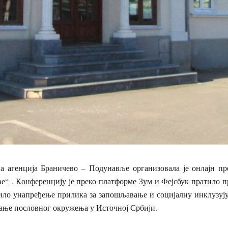
на агенција Браничево – Подунавље организовала је онлајн пре
е“ . Kонференцију је преко платформе Зум и Фејсбук пратило п
било унапређење прилика за запошљавање и социјалну инклузуј
ање пословног окружења у Источној Србији.