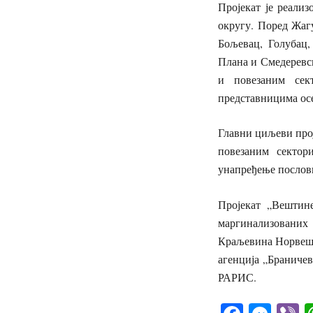
Пројекат је реали
округу. Поред Жаг
Бољевац, Голубац
Плана и Смедеревск
и повезаним сек
представницима ос
Главни циљеви про
повезаним секто
унапређење посло
Пројекат „Вештин
маргинализованих 
Краљевина Норвешка
агенција „Браничев
РАРИС.