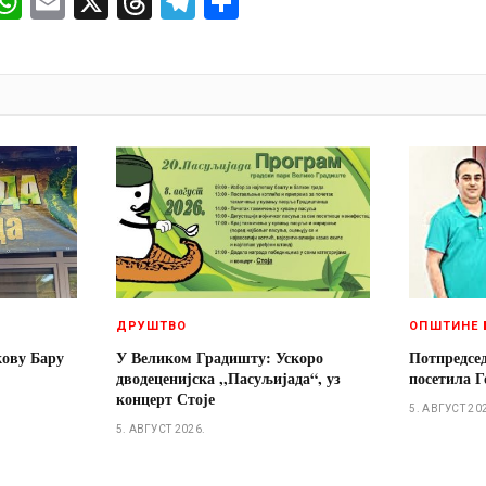
ok
senger
iber
WhatsApp
Email
X
Threads
Telegram
Share
И
ДРУШТВО
ОПШТИНЕ 
кову Бару
У Великом Градишту: Ускоро
Потпредсе
дводеценијска ,,Пасуљијада“, уз
посетила Г
концерт Стоје
5. АВГУСТ 20
5. АВГУСТ 2026.