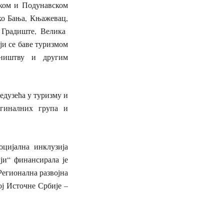
ском и Подунавском
ко Бања, Књажевац,
 Градиште, Велика
ји се баве туризмом
вништву и другим
дузећа у туризму и
гиналних група и
цијална инклузија
и“ финансирала је
Регионална развојна
ој Источне Србије –