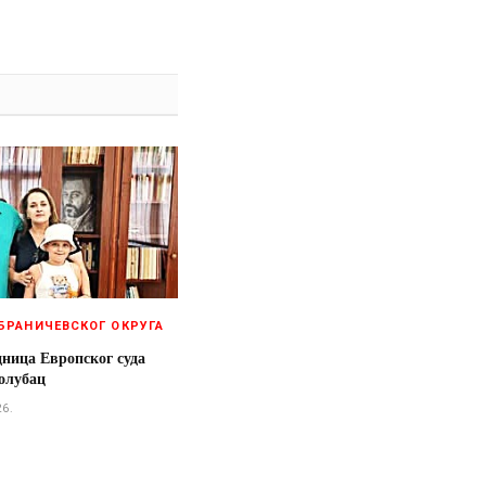
БРАНИЧЕВСКОГ ОКРУГА
дница Европског суда
олубац
26.