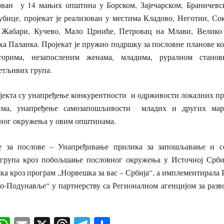
зован у 14 мањих општина у Борском, Зајечарском, Браничев
убице, пројекат је реализован у местима Кладово, Неготин, Со
, Жабари, Кучево, Мало Црниће, Петровац на Млави, Велико
а Паланка. Пројекат је пружио подршку за пословне планове ко
торима, незапосленим женама, младима, руралном стано
етљивих група.
јекта су унапређење конкурентности и одрживости локалних пре
рима, унапређење самозапошљивости младих и других мар
вног окружења у овим општинама.
е за послове – Унапређивање прилика за запошљавање и со
група кроз побољшање пословног окружења у Источној Србиј
 кроз програм „Норвешка за вас – Србија“, а имплементирала 
о-Подунавље“ у партнерству са Регионалном агенцијом за разв