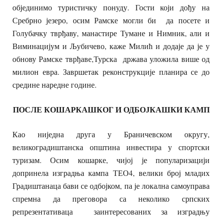
објединимо туристичку понуду. Гости који дођу на
Сребрно језеро, осим Рамске могли би да посете и
Голубачку тврђаву, манастире Тумане и Нимник, али и
Виминацијум и Љубичево, каже Милић и додаје да је у
обнову Рамске тврђаве,Турска држава уложила више од
милион евра. Завршетак реконструкције планира се до
средине наредне године.
ПОСЛЕ КОШАРКАШКОГ И ОДБОЈКАШКИ КАМП
Као ниједна друга у Браничевском округу,
великоградиштанска општина инвестира у спортски
туризам. Осим кошарке, чијој је популаризацији
допринела изградња кампа ТЕО4, велики број младих
Градиштанаца бави се одбојком, па је локална самоуправа
спремна да преговора са неколико српских
репрезентативаца заинтересованих за изградњу