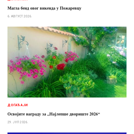
Магла бенд овог викенда у Пожаревцу
6. АВГУСТ 2026.
ДОГАЂАЈИ
Освојите награду за „Најлепше двориште 2026“
29. ЈУЛ 2026.