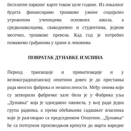
бесплатне паркинг карте током целе године. Из локалног
буџета финансирамо трошкове ужине социјално
угроженим ученицима основних школа, а
средњошколцима, свакодневно и студентима, једном
месечно, трошкове превоза. Кад год је потребно
помажемо грађанима у храни и лековима.
ПОВРАТАК ДУНАВКЕ И МЛИНА
Период транзиције и приватизације и у
великоградиштанској општини довео је до престанка
рада многих фабрика и незапослености. Међу онима који
су затворили фабричке хале била је у Фабрика уља
„Дунавка“ која је однедавно оживела, у њој ради једна
група радника, а према обећањима садашњег власника
који је разговарао са председником Општине, „Дунавка“
ће са потпуном производњом кренути до марта наредне