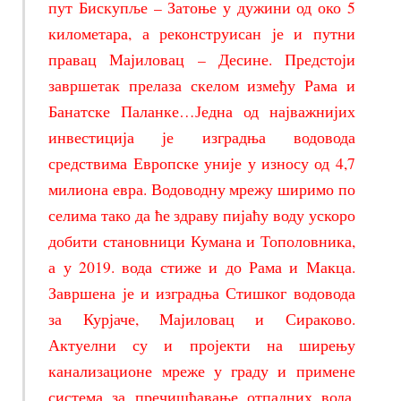
пут Бискупље – Затоње у дужини од око 5
километара, а реконструисан је и путни
правац Мајиловац – Десине. Предстоји
завршетак прелаза скелом између Рама и
Банатске Паланке…Једна од најважнијих
инвестиција је изградња водовода
средствима Европске уније у износу од 4,7
милиона евра. Водоводну мрежу ширимо по
селима тако да ће здраву пијаћу воду ускоро
добити становници Кумана и Тополовника,
а у 2019. вода стиже и до Рама и Макца.
Завршена је и изградња Стишког водовода
за Курјаче, Мајиловац и Сираково.
Актуелни су и пројекти на ширењу
канализационе мреже у граду и примене
система за пречишћавање отпадних вода,