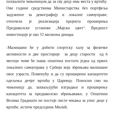
похвалити чињеницом да за сву децу има места у вртићу.
Ове године средствима Министарства без портфеља
задуженог за демографију и локалне самоуправе,
отпочела је реализација пројекта проширења
Предшколске установе „Мајски цвет“. Вредност
инвестиције је око 32 милиона динара.
-Малишани ће у добити спортску халу за физичке
активности и две просторије за децу старости од 6
месеци чиме ће наша општина постати једна од првих
локалних самоуправа у Србији која збрињава малишане
овог узраста. Поменућу и да су проширени капацитети
одељења дечјег вртића у Царевцу. Поносни смо на
чињеницу да, захваљујући изградњи и проширењу
капацитета за предшколско збрињавање, у Општини
Велико Градиште не постоје листе чекања за упис деце у
вртиће, истиче председник Милић.