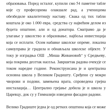
образовања. Поред осталог, купили смо 54 паметне табле
које су професорима олакшале рад, а ученицима
обезбедиле квалитетнију наставу. Свака од тих табли
коштала је око 1.000 евра, средства су највећим делом из
буџета општине, али и од донатора. Сматрамо да је
улагање у школство и образовање, најбоља инвестиција
која се исплати. Осим набавке школске опреме, локална
самоуправа је градила и обнављала школске објекте. У
току је изградња ОШ „Миша Живановић“ у Средњеву,
која покрива десетак насеља. Завршетак радова очекује се
током наредне године. Реконструисана је и централна
основна школа у Великом Градишту. Сређени су мокри
чворови и подови, замењена врата, спроведена грејна
инсталација… Централно грејање добила је и школа у
Царевцу, док су у Гимназији изведени фасадни радови.
Велико Градиште једна је од ретких општина која се може