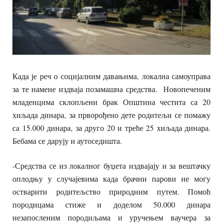
Када је реч о социјалним давањима, локална самоуправа
за те намене издваја позамашна средства. Новопеченим
младенцима склопљени брак Општина честита са 20
хиљада динара, за прворођено дете родитељи се помажу
са 15.000 динара, за друго 20 и треће 25 хиљада динара.
Бебама се дарују и аутоседишта.
-Средства се из локалног буџета издвајају и за вештачку
оплодњу у случајевима када брачни парови не могу
остварити родитељство природним путем. Помоћ
породицама стиже и доделом 50.000 динара
незапосленим породиљама и уручењем ваучера за