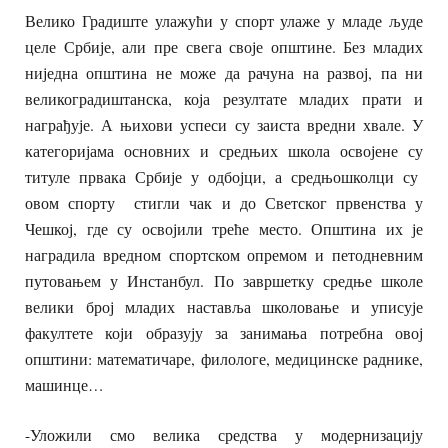
Велико Градиште улажући у спорт улаже у младе људе
целе Србије, али пре свега своје општине. Без младих
ниједна општина не може да рачуна на развој, па ни
великоградиштанска, која резултате младих прати и
награђује. А њихови успеси су заиста вредни хвале. У
категоријама основних и средњих школа освојене су
титуле првака Србије у одбојци, а средњошколци су
овом спорту стигли чак и до Светског првенства у
Чешкој, где су освојили треће место. Општина их је
наградила вредном спортском опремом и петодневним
путовањем у Инстанбул. По завршетку средње школе
велики број младих наставља школовање и уписује
факултете који образују за занимања потребна овој
општини: математичаре, филологе, медицинске раднике,
машинце…
-Уложили смо велика средства у модернизацију