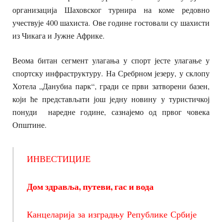
организација Шаховског турнира на коме редовно
учествује 400 шахиста. Ове године гостовали су шахисти
из Чикага и Јужне Африке.
Веома битан сегмент улагања у спорт јесте улагање у
спортску инфраструктуру. На Сребрном језеру, у склопу
Хотела „Данубиа парк“, гради се први затворени базен,
који ће представљати још једну новину у туристичкој
понуди наредне године, сазнајемо од првог човека
Општине.
ИНВЕСТИЦИЈЕ
Дом здравља, путеви, гас и вода
Канцеларија за изградњу Републике Србије