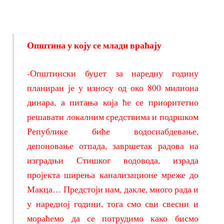
Општина у коју се млади враћају
-Општински буџет за наредну годину
планиран је у износу од око 800 милиона
динара, а питања која ће се приоритетно
решавати локалним средствима и подршком
Републике биће водоснабдевање,
депоновање отпада, завршетак радова на
изградњи Стишког водовода, израда
пројекта ширења канализационе мреже до
Макца… Предстоји нам, дакле, много рада и
у наредној години, тога смо сви свесни и
мораћемо да се потрудимо како бисмо