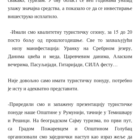
улажу значајна средства, а показало се да се инвестирање
вишеструко исплатило.
-Имали смо квалитетну туристичку сезону, за 15 до 20
посто бољу од прошлогодишње. Све то захваљујући
низу манифестација: Уранку на Сребрном језеру,
Данима цвећа и меда, Царевчевим данима, Аласким
вечерима, Пасуљијади, Гитаријади, СИЛА фесту…
Није довољно само имати туристичку понуду, потребно
је исту и адекватно представити.
-Приредили смо и запажену презентацију туристичке
понуде наше Општине у Румунији, тачније у Темишвару
и Решици. На београдском Сајму туризма, по први пут,
са Градом Пожаревцем и Општином Голубац
организовали смо заједнички наступ као израз жеље да