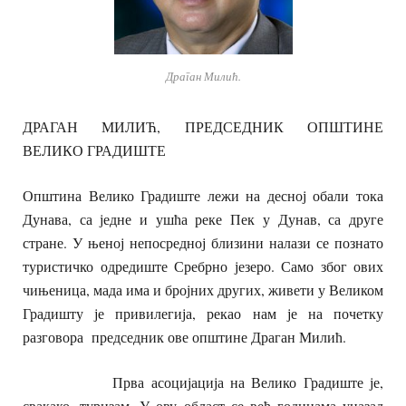
Драган Милић.
ДРАГАН МИЛИЋ, ПРЕДСЕДНИК ОПШТИНЕ
ВЕЛИКО ГРАДИШТЕ
Општина Велико Градиште лежи на десној обали тока
Дунава, са једне и ушћа реке Пек у Дунав, са друге
стране. У њеној непосредној близини налази се познато
туристичко одредиште Сребрно језеро. Само због ових
чињеница, мада има и бројних других, живети у Великом
Градишту је привилегија, рекао нам је на почетку
разговора председник ове општине Драган Милић.
Прва асоцијација на Велико Градиште је,
свакако, туризам. У ову област се већ годинама уназад