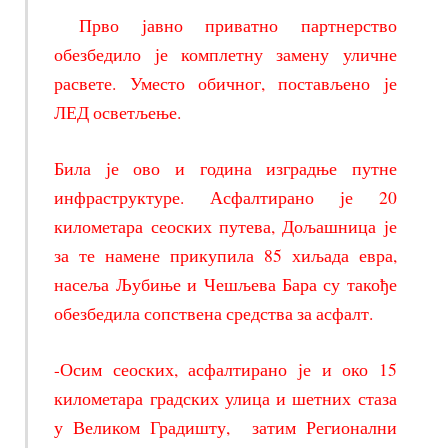
Прво јавно приватно партнерство
обезбедило је комплетну замену уличне
расвете. Уместо обичног, постављено је
ЛЕД осветљење.
Била је ово и година изградње путне
инфраструктуре. Асфалтирано је 20
километара сеоских путева, Дољашница је
за те намене прикупила 85 хиљада евра,
насеља Љубиње и Чешљева Бара су такође
обезбедила сопствена средства за асфалт.
-Осим сеоских, асфалтирано је и око 15
километара градских улица и шетних стаза
у Великом Градишту, затим Регионални