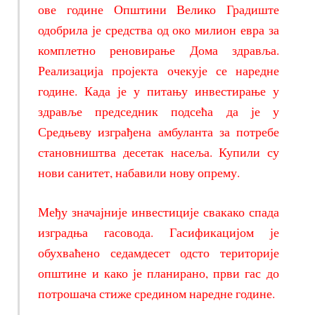
ове године Општини Велико Градиште
одобрила је средства од око милион евра за
комплетно реновирање Дома здравља.
Реализација пројекта очекује се наредне
године. Када је у питању инвестирање у
здравље председник подсећа да је у
Средњеву изграђена амбуланта за потребе
становништва десетак насеља. Купили су
нови санитет, набавили нову опрему.
Међу значајније инвестиције свакако спада
изградња гасовода. Гасификацијом је
обухваћено седамдесет одсто територије
општине и како је планирано, први гас до
потрошача стиже средином наредне године.