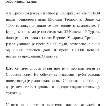
одбојкашког кампа.
-На Сребрном језеру изграђен је Кошаркашки камп ТЕО4
нашег репрезентативца Милоша Теодосића. Више од
1.000 младих пријавило се ове године за камповање. У
једној смени камп је посетило чак 35 Кинеза, 15 Турака,
било је посетилаца из целе Европе. У чарима Сребрног
језера уживало је преко 50.000 људи, остварено је више
од 20.000 пансион дана и преко 100.000 ноћења,
наставља председник Општине.
Што се тиче спорта битан нам је и пројекат везан за
Спортску халу. На објекту су изведени груби радови,
инвестиција је реализована са око 70 посто, а наш циљ је
да је комплетно завршимо и наредне године ставимо у
функцију.
У вези са спортским туризмом, пажњу заслужује и