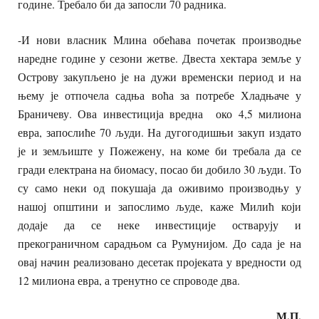
године. Требало би да запосли 70 радника.
-И нови власник Млина обећава почетак производње
наредне године у сезони жетве. Двеста хектара земље у
Острову закупљено је на дужи временски период и на
њему је отпочела садња воћа за потребе Хладњаче у
Браничеву. Ова инвестиција вредна око 4,5 милиона
евра, запослиће 70 људи. На дугогодишњи закуп издато
је и земљиште у Пожежену, на коме би требала да се
гради електрана на биомасу, посао би добило 30 људи. То
су само неки од покушаја да оживимо производњу у
нашој општини и запослимо људе, каже Милић који
додаје да се неке инвестиције остварују и
прекограничном сарадњом са Румунијом. До сада је на
овај начин реализовано десетак пројеката у вредности од
12 милиона евра, а тренутно се спроводе два.
М.П.