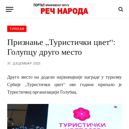
ТУРИЗАМ
Признање „Туристички цвет“:
Голупцу друго место
31. ДЕЦЕМБАР 2023.
Друго место на додели најзначајније награде у туризму
Србије „Туристички цвет“ ове године припало је
Туристичкој организацији Голубац.