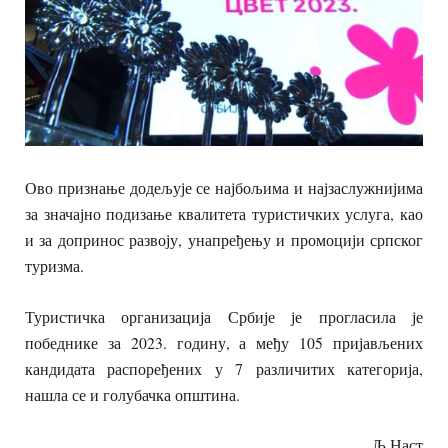
Ово признање додељује се најбољима и најзаслужнијима
за значајно подизање квалитета туристичких услуга, као
и за допринос развоју, унапређењу и промоцији српског
туризма.
Туристичка организација Србије је прогласила је
победнике за 2023. годину, а међу 105 пријављених
кандидата распоређених у 7 различитих категорија,
нашла се и голубачка општина.
Љ.Наст