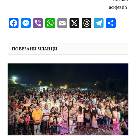
асијевић
Facebook
Messenger
Viber
WhatsApp
Email
X
Threads
Telegra
Shar
ПОВЕЗАНИ ЧЛАНЦИ