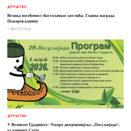
ДРУШТВО
Велика посећеност Костолачког котлића. Главна награда
Пожаревљанину
7. АВГУСТ 2026.
ДРУШТВО
У Великом Градишту: Ускоро дводеценијска ,,Пасуљијада“,
уз концерт Стоје