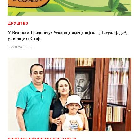
ДРУШТВО
У Великом Градишту: Ускоро дводеценијска ,,Пасуљијада“,
уз концерт Стоје
5. АВГУСТ 2026.