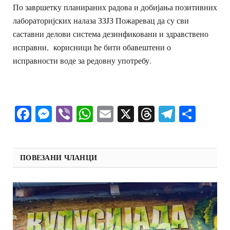
По завршетку планираних радова и добијања позитивних
лабораторијских налаза ЗЗJЗ Пожаревац да су сви
саставни делови система дезинфиковани и здравствено
исправни, корисници ће бити обавештени о
исправности воде за редовну употребу.
Facebook
Messenger
Viber
WhatsApp
Email
X
Threads
Telegra
Shar
ПОВЕЗАНИ ЧЛАНЦИ