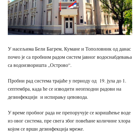
У насељима Бели Багрем, Кумане и Тополовник од данас
почео је са пробним радом систем јавног водоснабдевања
са водоизворишта „Острово“.
Пробни рад система трајаће у периоду од 19. јула до 1.
септембра, када ће се изводити неопходни радови на
дезинфекцији и испирању цевовода.
У време пробног рада не препоручује се коришћење воде
из овог система, пре свега због повећане количине хлора
којом се врши дезинфекција мреже.