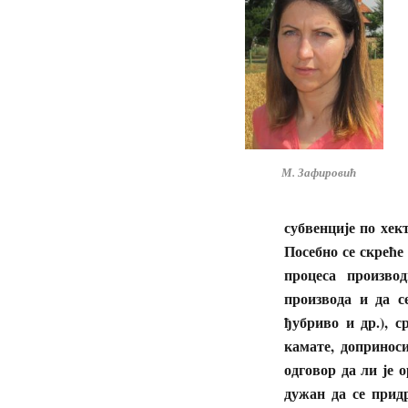
М. Зафировић
субвенције по хек
Посебно се скреће
процеса произво
производа и да с
ђубриво и др.), с
камате, допринос
одговор да ли је 
дужан да се прид