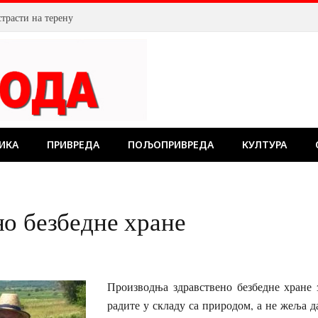
страсти на терену
ИКА
ПРИВРЕДА
ПОЉОПРИВРЕДА
КУЛТУРА
о безбедне хране
Производња здравствено безбедне хране 
радите у складу са природом, а не жеља да