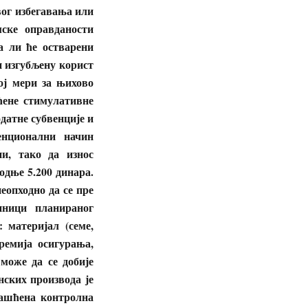
вог избегавања или
ске оправданости
а ли ће остварени
и изгубљену корист
ој мери за њихово
ћене стимулативне
датне субвенције и
енционални начин
и, тако да износ
одње 5.200 динара.
еопходно да се пре
иници планираног
 материјал (семе,
премија осигурања,
може да се добије
нских производа је
лашћена контролна