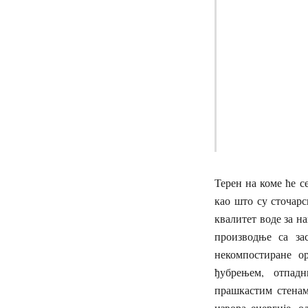
Терен на коме ће 
као што су сточарс
квалитет воде за 
производње са за
некомпостиране о
ђубрењем, отпад
прашкастим стена
извора енергије, 