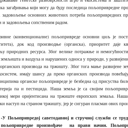
ка загађивања који могу да буду последица пољопривредне про
а задовољење основних животних потреба пољопривредних пр
ти и задовољења сопственим радом.
зивне (конвенционалне) пољопривреде основни циљ је пост
итета), док код производње (органска), приоритет даје кв
њу природних ресурса. Због велике потражње и немогућност
 земљишта и ваздуха и нарушених односа у природи, у развијен
органских производа на тржишту. Због тога мање развијене зе
косистем, имају шансу да преко органских производа повећају
инципима органске пољопривреде је безбедна од присуства бил
терија па и пестицида. Наша земља је са својим пољопривр
икој мери оријентисана на тржиште европских земаља. Наша
и наступ на страном тржишту, јер је сигуран пласман ових прои
-У Пољопривредој саветодавној и стручној служби се тр
пољопривредне произвођаче на прави начин. Пољопри