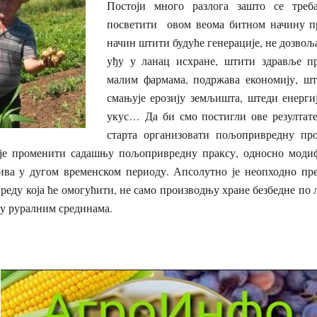
Постоји много разлога зашто се тре
посветити овом веома битном начину пр
начин штити будуће генерације, не дозвољ
уђу у ланац исхране, штити здравље пр
малим фармама, подржава економију, шт
смањује ерозију земљишта, штеди енерги
укус… Да би смо постигли ове резултате
старта организовати пољопривредну пр
је променити садашњу пољопривредну праксу, односно модиф
ива у дугом временском периоду. Апсолутно је неопходно пре
еду која ће омогућити, не само производњу хране безбедне по 
 у руралним срединама.