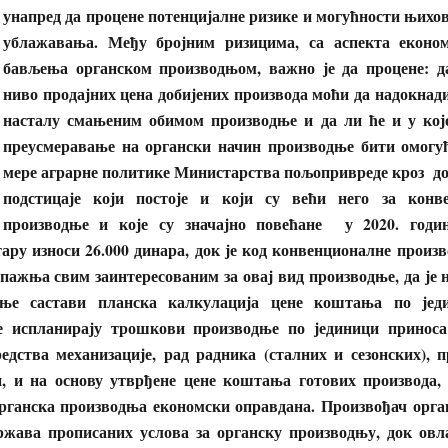
унапред да процене потенцијалне ризике и могућности њихо
ублажавања. Међу бројним ризицима, са аспекта економ
бављења органском производњом, важно је да процене: д
ниво продајних цена добијених производа моћи да надокнад
насталу смањеним обимом производње и да ли ће и у кој
преусмеравање на органски начин производње бити омогу
мере аграрне политике Министарства пољопривреде кроз до
подстицаје који постоје и који су већи него за конв
производње и које су значајно повећане у 2020. годин
тару износи 26.000 динара, док је код конвенционалне произв
 пажња свим заинтересованим за овај вид производње, да је н
дње састави планска калкулација цене коштања по јед
е испланирају трошкови производње по јединици приноса:
редства механизације, рад радника (сталних и сезонских), 
и, и на основу утврђене цене коштања готових производа, 
органска производња економски оправдана. Произвођач орга
ржава прописаних услова за органску производњу, док ов