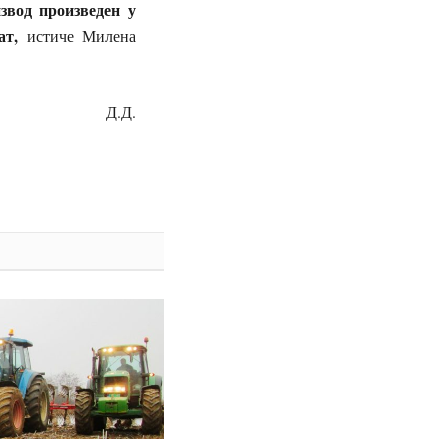
извод произведен у
ат,
истиче Милена
Д.Д.