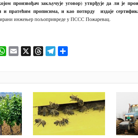
којом произвођач закључује уговор) утврђује да ли је про
м и пратећим прописима, и као потврду издаје сертифик
мирани инжењер пољопривреде у ПССС Пожаревац.
ok
senger
iber
WhatsApp
Email
X
Threads
Telegram
Share
И