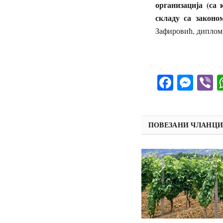
организација (са 
складу са законо
Зафировић, дипло
Facebo
Mes
V
ПОВЕЗАНИ ЧЛАНЦ