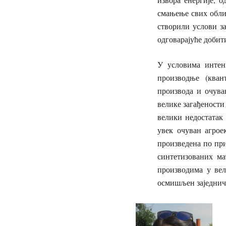
смањење свих обли
створили услови з
одговарајуће доби
У условима интен
производње (квант
производа и очува
велике загађености
велики недостатак 
увек очуван агрое
произведена по пр
синтетизованих ма
производима у вел
осмишљен заједничк