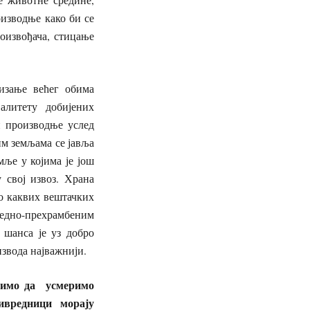
изводње како би се
оизвођача, стицање
изање већег обима
алитету добијених
и производње услед
им земљама се јавља
мље у којима је још
 свој извоз. Храна
о каквих вештачких
едно-прехрамбеним
 шанса је уз добро
звода најважнији.
удимо да усмеримо
вредници морају