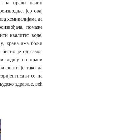
ба на прави начин
оизводње, јер овај
ава хемикалијама да
оизвођача, помаже
ити квалитет воде,
ју, храна има бољи
 битно је од самог
оизводњу на прави
иковати је тако да
оријентисати се на
људско здравље, већ