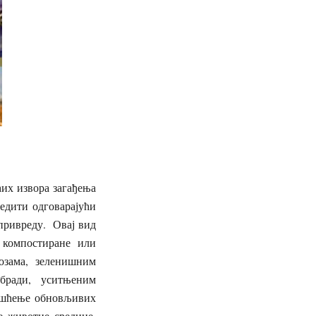
их извора загађења
бедити одговарајући
привреду. Овај вид
 компостиране или
озама, зеленишним
бради, уситњеним
ишћење обновљивих
е животне средине,