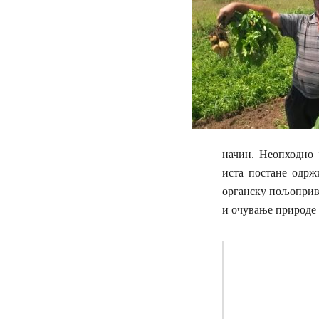
начин. Неопходно 
иста постане одрж
органску пољопривр
и очување природе