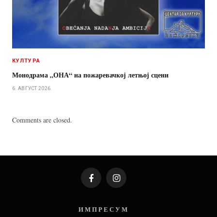
КУЛТУРА
Монодрама „ОНА“ на пожаревачкој летњој сцени
6. АВГУСТ 2026.
Comments are closed.
Facebook
Instagram
И М П Р Е С У М