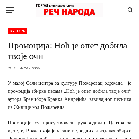
КУЛТУРА
Промоција: Ноћ је опет добила
твоје очи
26. ФЕБРУАР 2025.
У малој Сали центра за културу Пожаревац одржана је
промоција збирке песама „Ноћ је опет добила твоје очи“
аутора Бранибора Бранка Андрејића, завичајног песника
из Живице код Пожаревца.
Промоцији су присуствовали руководилац Центра за
културу Врачар која је уједно и уредник и издавач збирке
Душица Бодловић, а у самој промоцији учествовала је и