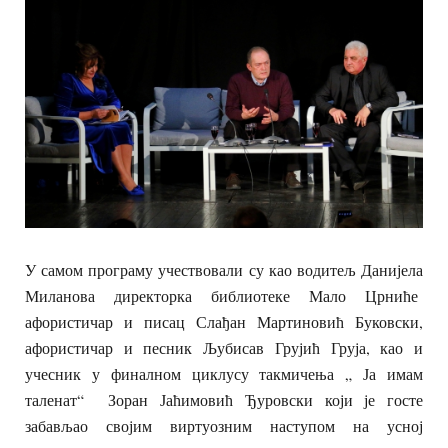
У самом програму учествовали су као водитељ Данијела
Миланова директорка библиотеке Мало Црниће
афористичар и писац Слађан Мартиновић Буковски,
афористичар и песник Љубисав Грујић Груја, као и
учесник у финалном циклусу такмичења „ Ја имам
таленат“ Зоран Јаћимовић Ђуровски који је госте
забављао својим виртуозним наступом на усној