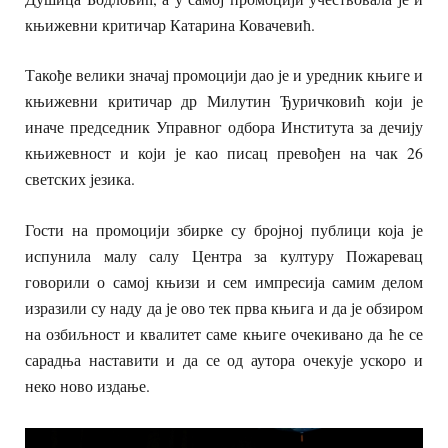
књижевни критичар Катарина Ковачевић.
Такође велики значај промоцији дао је и уредник књиге и
књижевни критичар др Милутин Ђуричковић који је
иначе председник Управног одбора Института за дечију
књижевност и који је као писац превођен на чак 26
светских језика.
Гости на промоцији збирке су бројној публици која је
испунила малу салу Центра за културу Пожаревац
говорили о самој књизи и сем импресија самим делом
изразили су наду да је ово тек прва књига и да је обзиром
на озбиљност и квалитет саме књиге очекивано да ће се
сарадња наставити и да се од аутора очекује ускоро и
неко ново издање.