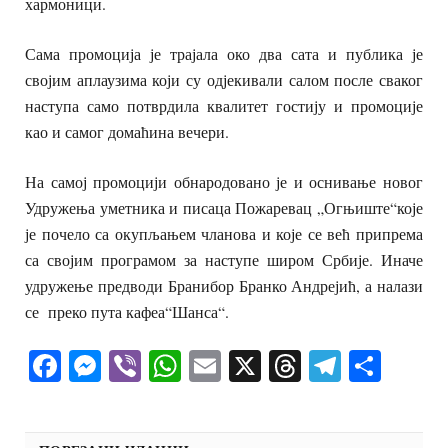
хармоници.
Сама промоција је трајала око два сата и публика је
својим аплаузима који су одјекивали салом после сваког
наступа само потврдила квалитет гостију и промоције
као и самог домаћина вечери.
На самој промоцији обнародовано је и оснивање новог
Удружења уметника и писаца Пожаревац „Огњиште“које
је почело са окупљањем чланова и које се већ припрема
са својим програмом за наступе широм Србије. Иначе
удружење предводи Бранибор Бранко Андрејић, а налази
се преко пута кафеа“Шанса“.
Facebook
Messenger
Viber
WhatsApp
Email
X
Threads
Telegra
Shar