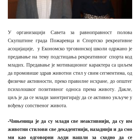
У организацији Савета за равноправност полова
Скупштине града Пожаревца и Спортско рекреативне
асоцијације, у Економско трговинској школи одржано је
предавање на тему подстицања рекреативног спорта код
младих. Предавање је мотивационог карактера са циљем
да промовише здрав животни стил у свим сегментима, од
физичке активности, преко правилне исхране, до општег
психолошког позитивног односа према животу. Дакле,
циљ је да се млади заинтригирају да се активно укључе у
вођењу сопственог живота.
-Чињеница је да су млади све неактивнији, да су им
животни стилови све декадентнији, назаднији и да смо
ми као одговорни људи нашли за сходно да се