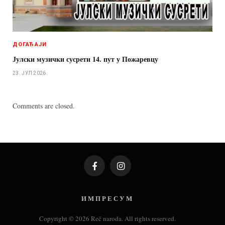
ДОГАЂАЈИ
Јулски музички сусрети 14. пут у Пожаревцу
23. ЈУЛ 2026.
Comments are closed.
Facebook
Instagram
И М П Р Е С У М
Copyright © 2026 Reč naroda. All rights reserved.