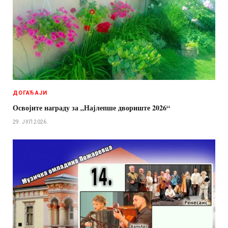
ДОГАЂАЈИ
Освојите награду за „Најлепше двориште 2026“
29. ЈУЛ 2026.