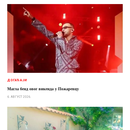
ДОГАЂАЈИ
Магла бенд овог викенда у Пожаревцу
6. АВГУСТ 2026.