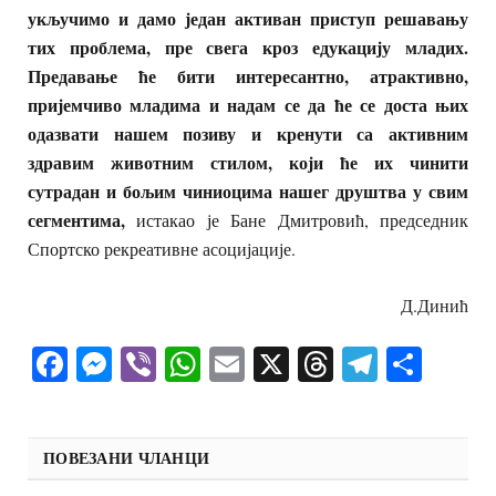
укључимо и дамо један активан приступ решавању
тих проблема, пре свега кроз едукацију младих.
Предавање ће бити интересантно, атрактивно,
пријемчиво младима и надам се да ће се доста њих
одазвати нашем позиву и кренути са активним
здравим животним стилом, који ће их чинити
сутрадан и бољим чиниоцима нашег друштва у свим
сегментима,
истакао је Бане Дмитровић, председник
Спортско рекреативне асоцијације.
Д.Динић
Facebook
Messenger
Viber
WhatsApp
Email
X
Threads
Telegra
Shar
ПОВЕЗАНИ ЧЛАНЦИ