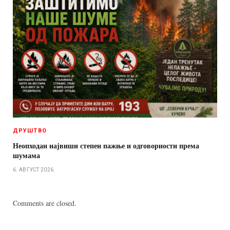
ДРУШТВО
Неопходан највиши степен пажње и одговорности према
шумама
6. АВГУСТ 2026.
Comments are closed.