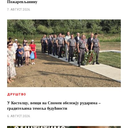
Пожаревљанину
7. АВГУСТ 2026.
ДРУШТВО
У Костолцу, венци на Спомен обележју рударима –
градитељима темеља будућности
6. АВГУСТ 2026.