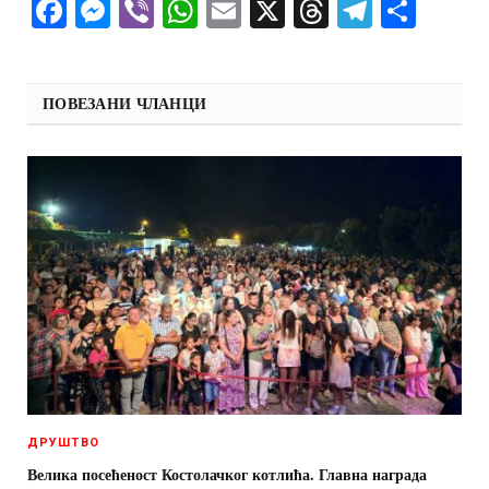
Facebook
Messenger
Viber
WhatsApp
Email
X
Threads
Telegra
Shar
ПОВЕЗАНИ ЧЛАНЦИ
ДРУШТВО
Велика посећеност Костолачког котлића. Главна награда