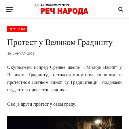
ДРУШТВО
Протест у Великом Градишту
30. ЈАНУАР 2025.
Окупљањем испред Средње школе „Милоје Васић“ у
Великом Градишту, петнаестоминутном тишином и
протестном шетњом синоћ су Градиштанци подржали
студенте и просветне раднике.
Ово је други протест у овом граду.