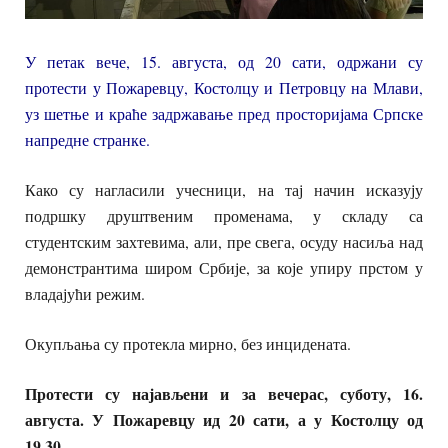
У петак вече, 15. августа, од 20 сати, одржани су
протести у Пожаревцу, Костолцу и Петровцу на Млави,
уз шетње и краће задржавање пред просторијама Српске
напредне странке.
Како су нагласили учесници, на тај начин исказују
подршку друштвеним променама, у складу са
студентским захтевима, али, пре свега, осуду насиља над
демонстрантима широм Србије, за које упиру прстом у
владајући режим.
Окупљања су протекла мирно, без инцидената.
Протести су најављени и за вечерас, суботу, 16.
августа. У Пожаревцу ид 20 сати, а у Костолцу од
19,30.