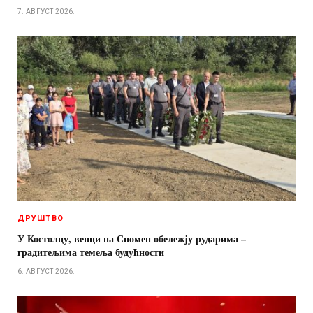
7. АВГУСТ 2026.
ДРУШТВО
У Костолцу, венци на Спомен обележју рударима –
градитељима темеља будућности
6. АВГУСТ 2026.