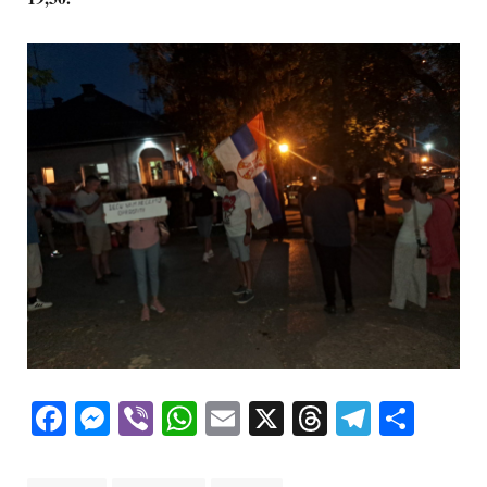
Facebook
Messenger
Viber
WhatsApp
Email
X
Threads
Telegra
Shar