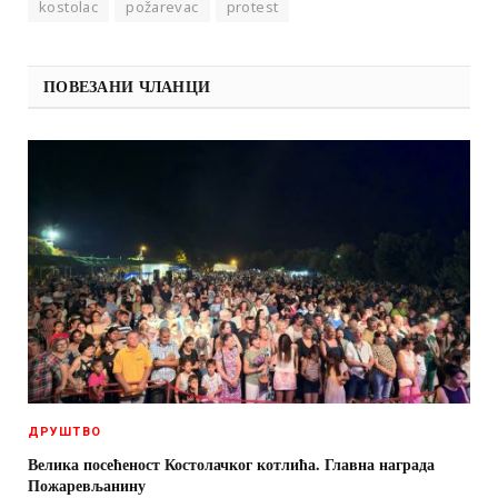
kostolac
požarevac
protest
ПОВЕЗАНИ ЧЛАНЦИ
ДРУШТВО
Велика посећеност Костолачког котлића. Главна награда
Пожаревљанину