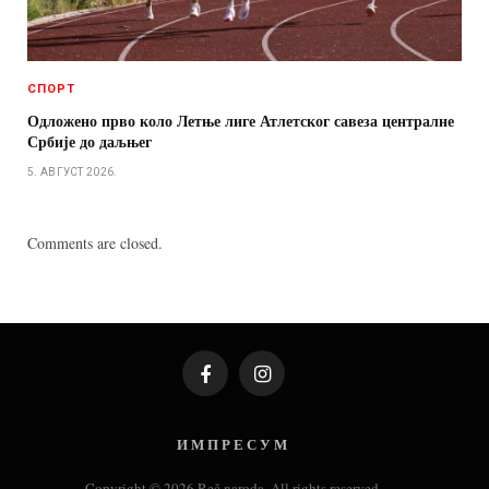
СПОРТ
Одложено прво коло Летње лиге Атлетског савеза централне
Србије до даљњег
5. АВГУСТ 2026.
Comments are closed.
Facebook
Instagram
И М П Р Е С У М
Copyright © 2026 Reč naroda. All rights reserved.