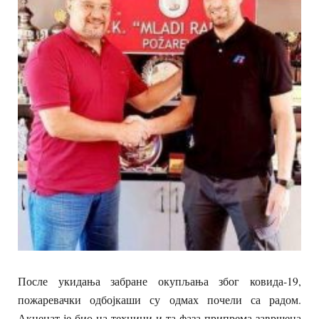
После укидања забране окупљања због ковида-19,
пожаревачки одбојкаши су одмах почели са радом.
Акценат је био на техници и та фаза припрема завршена