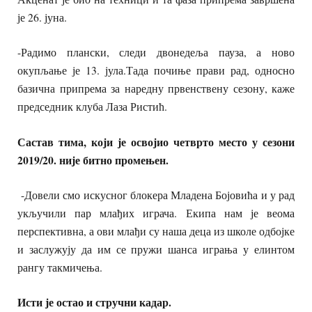
је 26. јуна.
-Радимо плански, следи двонедеља пауза, а ново
окупљање је 13. јула.Тада почиње прави рад, односно
базична припрема за наредну првенствену сезону, каже
председник клуба Лаза Ристић.
Састав тима, који је освојио четврто место у сезони
2019/20. није битно промењен.
-Довели смо искусног блокера Младена Бојовића и у рад
укључили пар млађих играча. Екипа нам је веома
перспективна, а ови млађи су наша деца из школе одбојке
и заслужују да им се пружи шанса играња у елинтом
рангу такмичења.
Исти је остао и стручни кадар.