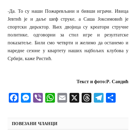
-Да. То су наши Пожаревљани и бивши играчи. Ивица
Јевтић
је и даље шеф струке, а Саша Јоксимовић
је
спортски дирeктор. Њих двојица су креатори стручне
политике, одговорни за стил игре и резултатске
показатеље. Били смо четврти и желимо да останемо и
наредне сезоне у квартету наших најбољих клубова у
Србији, каже Ристић.
Текст и фото:Р. Сандић
Facebook
Messenger
Viber
WhatsApp
Email
X
Threads
Telegra
Shar
ПОВЕЗАНИ ЧЛАНЦИ