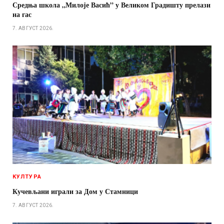
Средња школа „Милоје Васић” у Великом Градишту прелази
на гас
7. АВГУСТ 2026.
КУЛТУРА
Кучевљани играли за Дом у Стамници
7. АВГУСТ 2026.