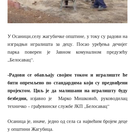
У Осаници,селу жагубичке општине, у току су радови на
изградњи игралишта за децу. Посао уређења дечијег
парка поверен је Јавном комуналном предузећу
„Белосавац“.
-Радови се обављају својим током и игралиште ће
бити опремљено по стандардима који су предвиђени
пројектом. Циљ је да малишани на игралишту буду
безбедни,
изјавио је Марко Мишковић, руководилац
техничко – грађевинске службе ЈКП „Белосавац“
Осаница је, иначе, једно од села са највећим бројем деце
у општини Жагубица.