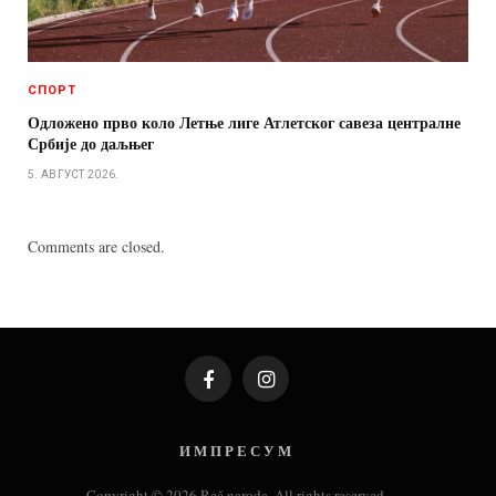
СПОРТ
Одложено прво коло Летње лиге Атлетског савеза централне
Србије до даљњег
5. АВГУСТ 2026.
Comments are closed.
Facebook
Instagram
И М П Р Е С У М
Copyright © 2026 Reč naroda. All rights reserved.