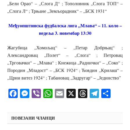
„Бели Орао“ – „Слога Д“ ; Тополовник „Слога ТОП“ –
„Слога Л“ ; Трњане „Земљорадник“ – „БСК 1931“
Међуопштинска фудбалска лига „Млава“ – 11. коло –
недеља 3. новембар 13:30
Жагубица „Хомољац“ – „Петар Добрњац“ ;
Александровац „Полет“ – „Слога“ ; Петровац
„Трговачки“ – „Млава“ ; Кнежица „Раднички“ – „Соко“ ;
Породин „Младост“ – „БСК 1924“ ; Ћовдин „Крилаш“ –
„Црни витез 1924“ ; Табановац „Задругар“ – „Јединство”
Facebook
Messenger
Viber
WhatsApp
Email
X
Threads
Telegra
Shar
ПОВЕЗАНИ ЧЛАНЦИ