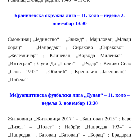
Браничевска окружна лига – 11. коло – недеља 3.
новембар 13:30
Смољинац „Јединство“ – „Звижд“ ; Мајиловац „Млади
борац“ – „Напредак“ ; Сираково „Сираково“ –
„Железничар“ ; Кличевац „Војвода Миленко“ –
„Интеграл“ ; Суви До „Полет“ – „Рудар“ ; Велико Село
„Слога 1945“ – „Обилић“ ; Крепољин „Јасеновац“ –
„Победа“
Међуопштинска фудбалска лига „Дунав“ – 11. коло –
недеља 3. новембар 13:30
Житковица „Житковица 2017“ – „Баштован 2015“ ; Баре
„Дизел“ – „Полет“ ; Набрђе „Напредак 1934“ –
„Напредак“ ; Батовац „Батовац“ – „Борац“ ; Брадарац