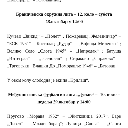
Браничевска окружна лига
– 12. коло – субота
28.октобар у
14:00
Кучево „Звижд“ – „Полет“ ; Пожаревац „Железничар“ –
“БСК 1931“ ; Костолац „Рудар“ – „Војвода Миленко“ ;
Велико Село „Слога 1945″ – „Напредак“ ; Батуша
„Интеграл“ – „Јасеновац“ ; Сираково „Сираково“ –
„Трговачки“ Влашки До „Поморавље 1946“ – „Батовац“.
У овом колу слободна је екипа „Крилаш“.
Међуопштинска фудбалска лига „Дунав“
– 10. коло –
недеља 29.октобар у 14:00
Пругово „Морава 1932“ – „Житковица 2017“; Баре
„Дизел“ – „Млади борац“; Лучица „Слога“ – „Слога