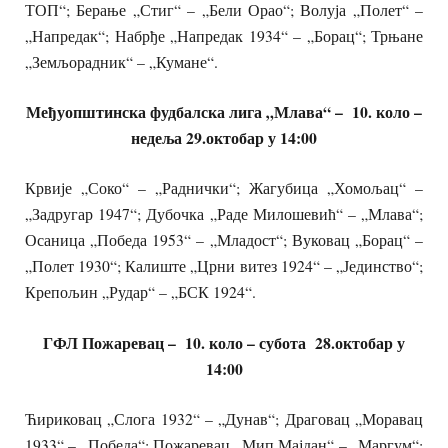
ТОП“; Берање „Стиг“ – „Бели Орао“; Волуја „Полет“ –
„Напредак“; Набрђе „Напредак 1934“ – „Борац“; Трњане
„Земљорадник“ – „Кумане“.
Међуопштинска фудбалска лига „Млава“
– 10. коло –
недеља 29.октобар у 14:00
Крвије „Соко“ – „Раднички“; Жагубица „Хомољац“ –
„Задругар 1947“; Дубочка „Раде Милошевић“ – „Млава“;
Осаница „Победа 1953“ – „Младост“; Вуковац „Борац“ –
„Полет 1930“; Калиште „Црни витез 1924“ – „Јединство“;
Крепољин „Рудар“ – „БСК 1924“.
ГФЛ Пожаревац
– 10. коло – субота 28.октобар у
14:00
Ћириковац „Слога 1932“ – „Дунав“; Драговац „Моравац
1933“ – „Победа“; Пожаревац „Мип Мајдан“ – „Маргум“;