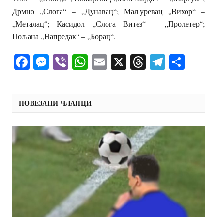
Дрмно „Слога“ – „Дунавац“; Маљуревац „Вихор“ –
„Металац“; Касидол „Слога Витез“ – „Пролетер“;
Пољана „Напредак“ – „Борац“.
Facebook
Messenger
Viber
WhatsApp
Email
X
Threads
Telegra
Shar
ПОВЕЗАНИ ЧЛАНЦИ