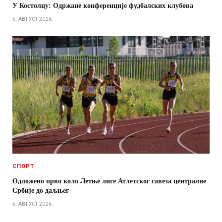
У Костолцу: Одржане конференције фудбалских клубова
5. АВГУСТ 2026.
СПОРТ
Одложено прво коло Летње лиге Атлетског савеза централне
Србије до даљњег
5. АВГУСТ 2026.