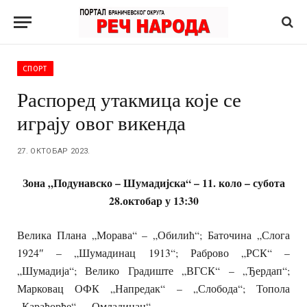
СПОРТ
Распоред утакмица које се
играју овог викенда
27. ОКТОБАР 2023.
Зона „Подунавско – Шумадијска“ –
11. коло – субота
28.октобар у
13:30
Велика Плана „Морава“ – „Обилић“; Баточина „Слога
1924″ – „Шумадинац 1913“; Раброво „РСК“ –
„Шумадија“; Велико Градиште „ВГСК“ – „Ђердап“;
Марковац ОФК „Напредак“ – „Слобода“; Топола
„Карађорђе“ – „Омладинац“