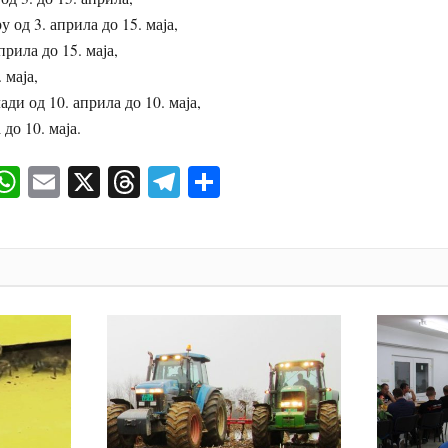
у од 3. априла до 15. маја,
прила до 15. маја,
 маја,
лади од 10. априла до 10. маја,
 до 10. маја.
ok
senger
iber
WhatsApp
Email
X
Threads
Telegram
Share
И