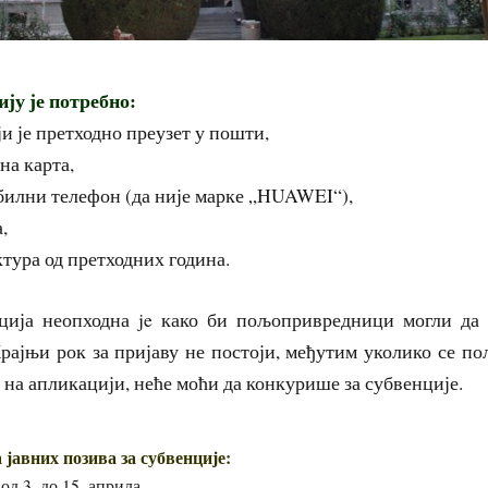
ију је потребно:
оји је претходно преузет у пошти,
на карта,
билни телефон (да није марке „HUAWEI“),
,
тура од претходних година.
ција неопходна je како би пољопривредници могли да
Крајњи рок за пријаву не постоји, међутим уколико се 
 на апликацији, неће моћи да конкурише за субвенције.
јавних позива за субвенције:
од 3. до 15. априла,