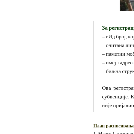
За регистрац
– еИд број, к
– очитана лич
– паметни мо
– имејл адреса
– биљна струк
Oва регистра
субвенције. 
није пријавио
План расписивања 
1. Млеко 1. квартал 