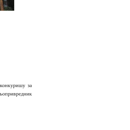
 конкуришу за
пољопривредник