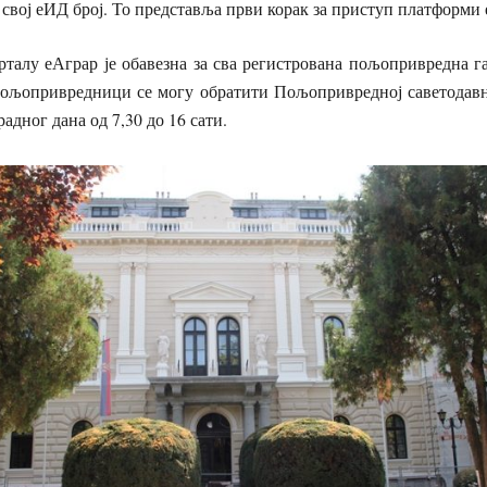
 свој еИД број. То представља први корак за приступ платформи 
рталу еАграр је обавезна за сва регистрована пољопривредна г
 пољопривредници се могу обратити Пољопривредној саветодавн
адног дана од 7,30 до 16 сати.