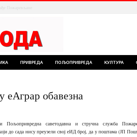
ИКА
ПРИВРЕДА
ПОЉОПРИВРЕДА
КУЛТУРА
лу еАграр обавезна
и Пољопривредна саветодавна и стручна служба Пожаре
ји до сада нису преузели свој еИД број, да у поштама (ЈП Пош