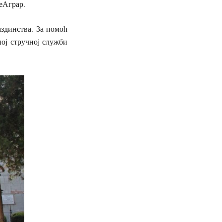
еАграр.
аздинства. За помоћ
ој стручној служби