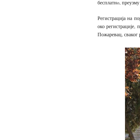
бесплатнo, преузму
Регистрација на по
око регистрације,
Пожаревац, сваког р