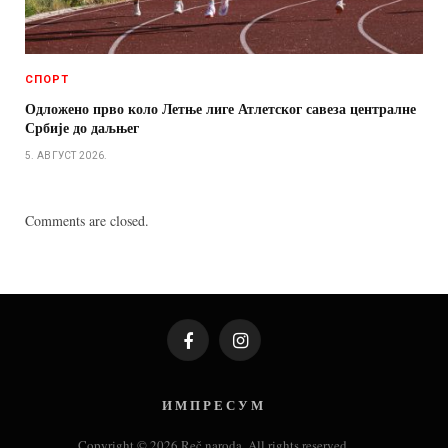
СПОРТ
Одложено прво коло Летње лиге Атлетског савеза централне
Србије до даљњег
5. АВГУСТ 2026.
Comments are closed.
Facebook
Instagram
И М П Р Е С У М
Copyright © 2026 Reč naroda. All rights reserved.