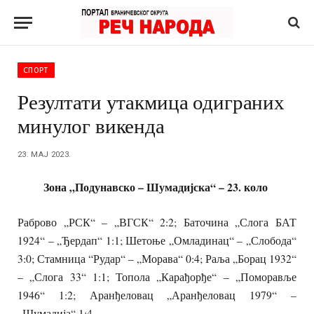
СПОРТ
Резултати утакмица одиграних
минулог викенда
23. МАЈ 2023.
Зона „Подунавско – Шумадијска“ –
23. коло
Раброво „РСК“ – „ВГСК“ 2:2; Баточина „Слога БАТ
1924“ – „Ђердап“ 1:1; Шетоње „Омладинац“ – „Слобода“
3:0; Стамница “Рудар“ – „Морава“ 0:4; Раља „Борац 1932“
– „Слога 33“ 1:1; Топола „Карађорђе“ – „Поморавље
1946“ 1:2; Аранђеловац „Аранђеловац 1979“ –
„Шумадија“ 1:4