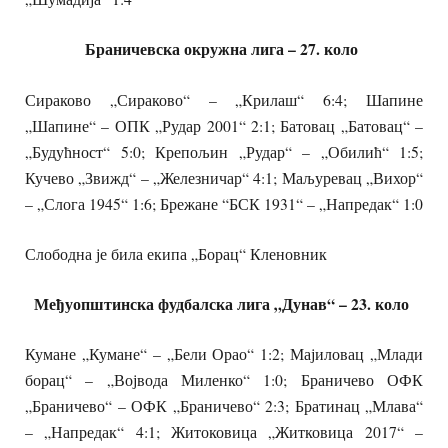
Браничевска окружна лига
– 27. коло
Сираково „Сираково“ – „Крилаш“ 6:4; Шапине
„Шапине“ – ОПК „Рудар 2001“ 2:1; Батовац „Батовац“ –
„Будућност“ 5:0; Крепољин „Рудар“ – „Обилић“ 1:5;
Кучево „Звижд“ – „Железничар“ 4:1; Маљуревац „Вихор“
– „Слога 1945“ 1:6; Брежане “БСК 1931“ – „Напредак“ 1:0
Слободна је била екипа „Борац“ Кленовник
Међуопштинска фудбалска лига „Дунав“
– 23. коло
Кумане „Кумане“ – „Бели Орао“ 1:2; Мајиловац „Млади
борац“ – „Војвода Миленко“ 1:0; Браничево ОФК
„Браничево“ – ОФК „Браничево“ 2:3; Братинац „Млава“
– „Напредак“ 4:1; Житоковица „Житковица 2017“ –