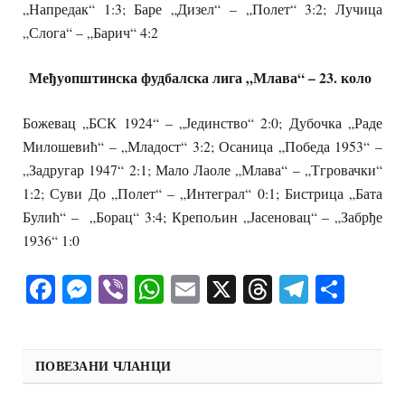
„Напредак“ 1:3; Баре „Дизел“ – „Полет“ 3:2; Лучица
„Слога“ – „Барич“ 4:2
Међуопштинска фудбалска лига „Млава“
– 23. коло
Божевац „БСК 1924“ – „Јединство“ 2:0; Дубочка „Раде
Милошевић“ – „Младост“ 3:2; Осаница „Победа 1953“ –
„Задругар 1947“ 2:1; Мало Лаоле „Млава“ – „Тгровачки“
1:2; Суви До „Полет“ – „Интеграл“ 0:1; Бистрица „Бата
Булић“ – „Борац“ 3:4; Крепољин „Јасеновац“ – „Забрђе
1936“ 1:0
Facebook
Messenger
Viber
WhatsApp
Email
X
Threads
Telegra
Shar
ПОВЕЗАНИ ЧЛАНЦИ