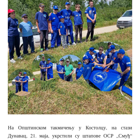
На Општинском такмичењу у Костолцу, на стази
Дунавац, 21. маја, укрстили су штапове ОСР „Смуђ“