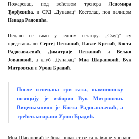
Лепомира
Пожаревац, под воћством тренера
Ђорђевића
, и СРД „Дунавац“ Костолац, под палицом
Ненада Радовића
.
Пецало се само у једном сектору. „Смуђ“ су
Сергеј Петковић
Павле Крстић
Коста
представљали
,
,
Радосављевић
Димитрије Петковић
Вељко
,
и
Јовановић
Миа Шарановић
Вук
, а клуб „Дунавац“
,
Митровски
Урош Брадић
и
.
После отпецана три сата, шампионску
позицију је изборио Вук Митровски.
Вицешампион је Коста Радосављевић, а
трећепласирани Урош Брадић.
Миа Шарановић је била првак стазе са највише упецане