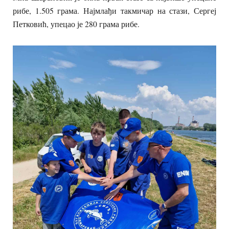
рибе, 1.505 грама. Најмлађи такмичар на стази, Сергеј
Петковић, упецао је 280 грама рибе.