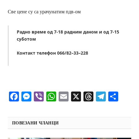
Све цене су са урачунатим пдв-ом
Радно време од 7-18 радним даном и од 7-15
суботом
Контакт телефон 0
66
/82
–
33
–
228
Facebook
Messenger
Viber
WhatsApp
Email
X
Threads
Telegra
Shar
ПОВЕЗАНИ ЧЛАНЦИ