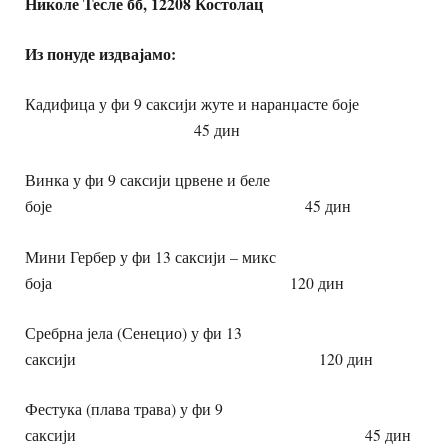
Николе Тесле бб, 12208 Костолац
Из понуде издвајамо:
Кадифица у фи 9 саксији жуте и наранџасте боје
45 дин
Винка у фи 9 саксији црвене и беле
боје 45 дин
Мини Гербер у фи 13 саксији – микс
боја 120 дин
Сребрна јела (Сенецио) у фи 13
саксији 120 дин
Фестука (плава трава) у фи 9
саксији 45 дин