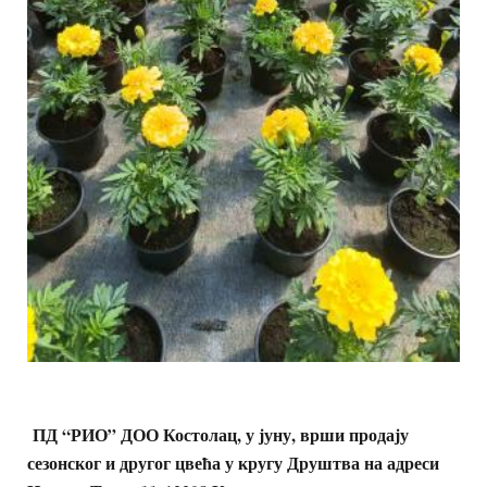
ПД “РИО” ДОО Костолац, у јуну, врши продају
сезонског и другог цвећа у кругу Друштва на адреси