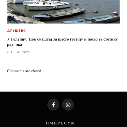
ДРУШТВО
У Голупцу: Нов смештај за шесто гостију и посао за стотину
радника
4. АВГУСТ 2026.
Comments are closed.
Facebook
Instagram
И М П Р Е С У М