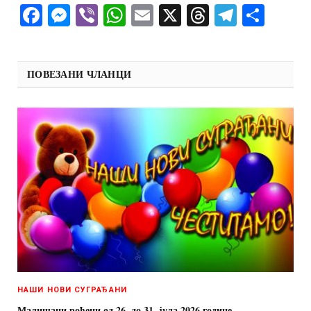
Facebook
Messenger
Viber
WhatsApp
Email
X
Threads
Telegra
Shar
ПОВЕЗАНИ ЧЛАНЦИ
НАШИ НОВИ СУГРАЂАНИ
Малишани рођени од 26. до 31. јула 2026.године