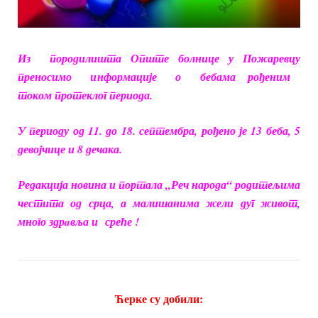
Из породилишта Опште болнице у Пожаревцу
преносимо информације о бебама рођеним
током протеклог периода.
У периоду од 11. до 18. септембра, рођено је 13 беба, 5
девојчице и 8 дечака.
Редакција новина и портала „Реч народа“ родитељима
честита од срца, а малишанима жели дуг живот,
много здрaвља и среће !
Ћерке су добили: