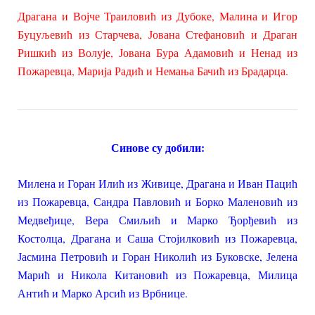
Драгана и Војче Траиловић из Дубоке, Малина и Игор
Буцуљевић из Старчева, Јована Стефановић и Драган
Ришкић из Волује, Јована Бура Адамовић и Ненад из
Пожаревца, Марија Радић и Немања Бачић из Брадарца.
Синове су добили:
Милена и Горан Илић
из Живице, Драгана и Иван Пацић
из Пожаревца, Сандра Павловић и Борко Маленовић из
Медвеђице, Вера Смиљић и Марко Ђорђевић из
Костолца, Драгана и Саша Стојилковић из Пожаревца,
Јасмина Петровић и Горан Николић из Буковске, Јелена
Марић и Никола Китановић из Пожаревца, Милица
Антић и Марко Арсић из Врбнице.