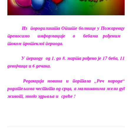
Из породилишта Опште болнице у Пожаревцу
преносимо информације о бебама рођеним
током протеклог периода.
У
периоду
од 1. до 8. марта рођено је 17 беба, 11
девојчица и 6 дечака.
Редакција новина и портала „Реч народа“
родитељима честита од срца, а малишанима жели дуг
живот, много здрaвља и
среће !