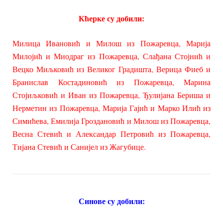
Кћерке су добили:
Милица Ивановић и Милош из Пожаревца, Марија
Милојић и Миодраг из Пожаревца, Слађана Стојнић и
Вецко Миљковић из Великог Градишта, Верица Фиеб и
Бранислав Костадиновић из Пожаревца, Марина
Стојиљковић и Иван из Пожаревца, Ђулијана Бериша и
Нерметин из Пожаревца, Марија Гајић и Марко Илић из
Симићева, Емилија Гроздановић и Милош из Пожаревца,
Весна Стевић и Александар Петровић из Пожаревца,
Тијана Стевић и Санијел из Жагубице.
Синове су добили: