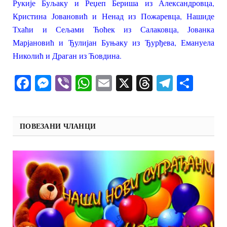
Рукије Буљаку и Реџеп Бериша из Александровца,
Кристина Јовановић и Ненад из Пожаревца, Нашиде
Тхаћи и Сељами Ћоћек из Салаковца, Јованка
Марјановић и Ђулијан Буњаку из Ђурђева, Емануела
Николић и Драган из Ћовдина.
Facebook
Messenger
Viber
WhatsApp
Email
X
Threads
Telegra
Shar
ПОВЕЗАНИ ЧЛАНЦИ