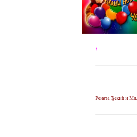
!
Рената Ђекић и Ми