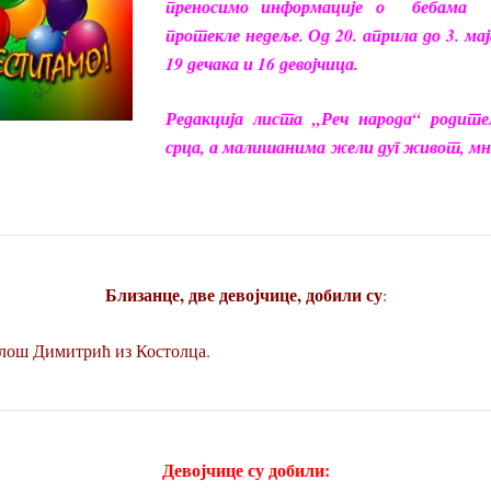
преносимо информације о
бебама
протекле недеље. О
д 20. априла до 3. мај
19 дечака и 16 девојчица.
Редакција листа „Реч народа“ родит
срца, а малишанима жели дуг живот, мно
Близанце, две девојчице, добили су
:
лош Димитрић из Костолца.
Девојчице су добили: