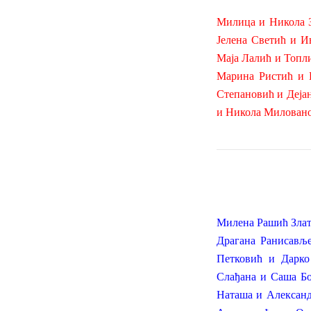
Милица и Никола З
Јелена Светић и И
Маја Лалић и Топл
Марина Ристић и 
Степановић и Деја
и Никола Миловано
Милена Рашић Златк
Драгана Ранисавље
Петковић и Дарко
Слађана и Саша Бо
Наташа и Александ