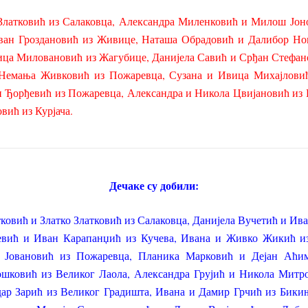
латковић из Салаковца, Александра Миленковић и Милош Јон
ван Гроздановић из Живице, Наташа Обрадовић и Далибор Но
ица Миловановић из Жагубице, Данијела Савић и Срђан Стефан
Немања Живковић из Пожаревца, Сузана и Ивица Михајловић
н Ђорђевић из Пожаревца, Александра и Никола Цвијановић из
вић из Курјача.
Дечаке су добили:
овић и Златко Златковић из Салаковца, Данијела Вучетић и Ив
вић и Иван Карапанџић из Кучева, Ивана и Живко Жикић из 
 Јовановић из Пожаревца, Планика Марковић и Дејан Аћим
шковић из Великог Лаола, Александра Грујић и Никола Митр
ар Зарић из Великог Градишта, Ивана и Дамир Грчић из Бик