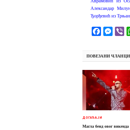
Аврамовић из Ос
Александар Милу
Ђорђевић из Трњан
Facebo
Mes
V
ПОВЕЗАНИ ЧЛАНЦ
ДОГАЂАЈИ
Магла бенд овог викенда