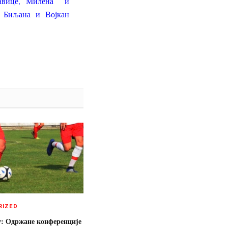
равице, Милена и
 Биљана и Војкан
RIZED
у: Одржане конференције