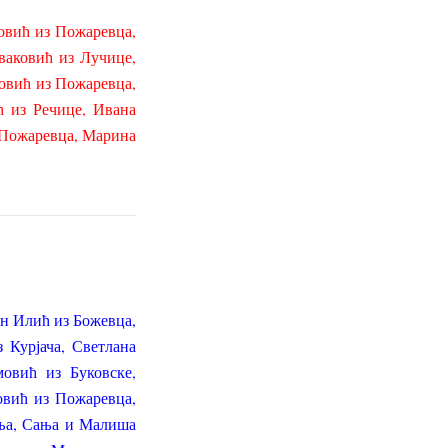
овић из Пожаревца,
ваковић из Лучице,
овић из Пожаревца,
 из Речице, Ивана
 Пожаревца, Марина
ан Илић из Божевца,
Курјача, Светлана
овић из Буковске,
овић из Пожаревца,
иња, Сања и Малиша