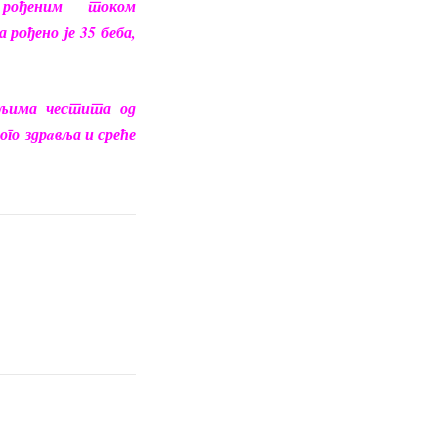
рођеним
током
а рођено је 35 беба,
ељима честита од
го здрaвља и среће