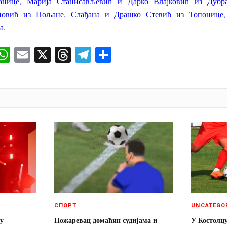
анице, Марија Станисављевић и Дарко Влајковић из Дуб
новић из Пољане, Слађана и Драшко Стевић из Топонице,
а.
ok
senger
iber
WhatsApp
Email
X
Threads
Telegram
Share
И
СПОРТ
UNCATEGO
 у
Пожаревац домаћин судијама и
У Костолц