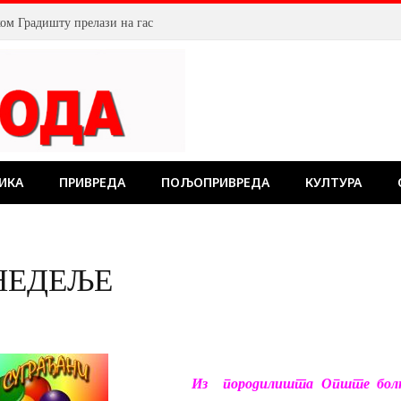
ом Градишту прелази на гас
ИКА
ПРИВРЕДА
ПОЉОПРИВРЕДА
КУЛТУРА
НЕДЕЉЕ
Из породилишта Опште болниц