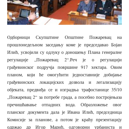
Oдборници Скупштине Општине Пожаревац на
прошлонедељном заседању коме је председавао Бојан
Илић, усвојили су одлуку о доношењу Плана генералне
регулације „Пожаревац 2“.Реч је о регулацији
грађевинског подручја површине 917 хектара. Овим
планом, који ће омогућити једноставније добијање
грађевинских локацијских дозвола и легализацију
објеката, предвиђа се и изградња трафостанице 35/10
„Пожаревац 2“ за потребе града, а посебно постројењаза
пречишћавање отпадних вода. Образложење овог
планског документа дала је Ивана Илић, председница
Комисије за планове, а потом је краћу презентацију
одржао др Игор Марић, одговорни урбаниста и