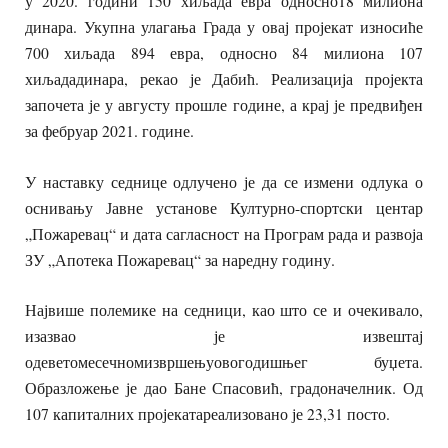
у 2020. години 150 хиљада евра односно18 милиона
динара. Укупна улагања Града у овај пројекат износиће
700 хиљада 894 евра, односно 84 милиона 107
хиљададинара, рекао је Дабић. Реализација пројекта
започета је у августу прошле године, а крај је предвиђен
за фебруар 2021. године.
У наставку седнице одлучено је да се измени одлука о
оснивању Јавне установе Културно-спортски центар
„Пожаревац“ и дата сагласност на Програм рада и развоја
ЗУ „Апотека Пожаревац“ за наредну годину.
Највише полемике на седници, као што се и очекивало,
изазвао је извештај
одеветомесечномизвршењуовогодишњег буџета.
Образложење је дао Бане Спасовић, градоначелник. Од
107 капиталних пројекатареализовано је 23,31 посто.