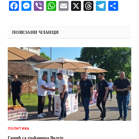
Facebook
Messenger
Viber
WhatsApp
Email
X
Threads
Telegra
Shar
ПОВЕЗАНИ ЧЛАНЦИ
ПОЛИТИКА
Гашић са грађанима Волује