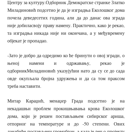
Центру за културу.Одборник Демократске странке Златко
Миладиновић подсетио је да је изградња Еколошког дома
почела деведесетих година, али да до данас ова зграда
није добиласвоју праву намену. Практично, како је рекао,
та изградња никада није ни окончана, а у међувремену
објекат је пропадао.
-Зато је добро да одредимо ко ће бринути о овој згради, о
њеној намени и одржавању, рекао је
одборникМиладиновић указујућии нато да су се до сада
овде окупљала бројна удружења и да са том праксом
треба наставити.
Митар Караџић, менаџер Града подсетио је на
некадашњи проблем прокишњавања крова Еколошког
дома, који је решен постављањем сибирског ариша,
отпорног на температуре и до -50 степени. Ових
данабиће постављени громобран, а када је реч о пројекту