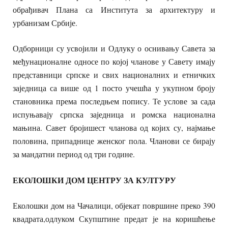
обрађивач Плана са Института за архитектуру и
урбанизам Србије.
Одборници су усвојили и Одлуку о оснивању Савета за
међунационалне односе по којој чланове у Савету имају
представници српске и свих националних и етничких
заједница са више од 1 посто учешћа у укупном броју
становника према последњем попису. Те услове за сада
испуњавају српска заједница и ромска национална
мањина. Савет бројишест чланова од којих су, најмање
половина, припаднице женског пола. Чланови се бирају
за мандатни период од три године.
ЕКОЛОШКИ ДОМ ЦЕНТРУ ЗА КУЛТУРУ
Еколошки дом на Чачалици, објекат површине преко 390
квадрата,одлуком Скупштине предат је на коришћење