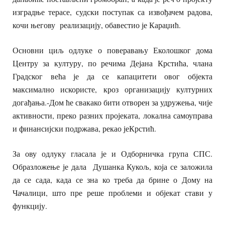
изградње терасе, судски поступак са извођачем радова,
кочи његову реализацију, обавестио је Караџић.
Основни циљ одлуке о поверавању Еколошког дома
Центру за културу, по речима Дејана Крстића, члана
Градског већа је да се капацитети овог објекта
максимално искористе, кроз организацију културних
догађања.-Дом ће свакако бити отворен за удружења, чије
активности, преко разних пројеката, локална самоуправа
и финансијски подржава, рекао јеКрстић.
За ову одлуку гласала је и Одборничка група СПС.
Образложење је дала Душанка Кукољ, која се заложила
да се сада, када се зна ко треба да брине о Дому на
Чачалици, што пре реше проблеми и објекат стави у
функцију.