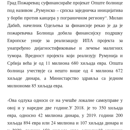
Град Пожаревац суфинансираће пројекат Опште болнице
под називом „Румунско – српска заједничка иницијатива
у борби против канцера у пограничном региону“. Милан
Дабић, начелник Одељења за финансије рекао је да је
пожаревачка Болница добила финансијску подршку
Европске уније за реализацију ИПА пројекта за
унапређено дијагностификовање и лечење малигних
тумора. Вредност пројекта који реализују Румунија и
Србија већа је од 11 милиона 680 хиљада евра. Општа
болница учествује са нешто више од 4 милиона 672
хиљаде динара, а Министарство здравља са једним
милиономи 85 хиљада евра.
-Ова одлука односи се на учешће локалне самоуправе у
овој и у наредне две године.У 2018. је то 350 хиљада
евра, односно 42 милиона динара, у 2019. години 200
хиљада 894 евра или 24 милиона и 107 хиљада динара и