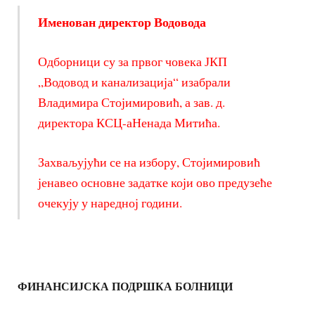
Именован директор Водовода
Одборници су за првог човека ЈКП
„Водовод и канализација“ изабрали
Владимира Стојимировић, а зав. д.
директора КСЦ-аНенада Митића.
Захваљујући се на избору, Стојимировић
јенавео основне задатке који ово предузеће
очекују у наредној години.
ФИНАНСИЈСКА ПОДРШКА БОЛНИЦИ