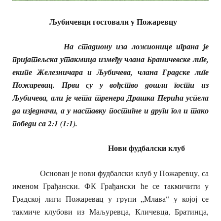
Љубичевци гостовали у Пожаревцу
На стадиону иза ложионице играна је
пријатељска утакмица између члана Браничевске лиге,
екипе Железничара и Љубичева, члана Градске лиге
Пожаревац. Први су у вођство дошли гости из
Љубичева, али је чета тренера Драшка Перића успела
да изједначи, а у наставку постигне и други гол и тако
победи са 2:1 (1:1).
Нови фудбалски клуб
Основан је нови фудбалски клуб у Пожаревцу, са
именом Грађански. ФК Грађански ће се такмичити у
Градској лиги Пожаревац у групи „Млава“ у којој се
такмиче клубови из Маљуревца, Кличевца, Братинца,