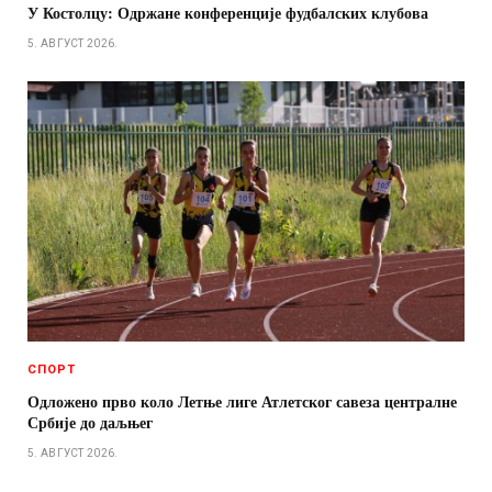
У Костолцу: Одржане конференције фудбалских клубова
5. АВГУСТ 2026.
СПОРТ
Одложено прво коло Летње лиге Атлетског савеза централне
Србије до даљњег
5. АВГУСТ 2026.