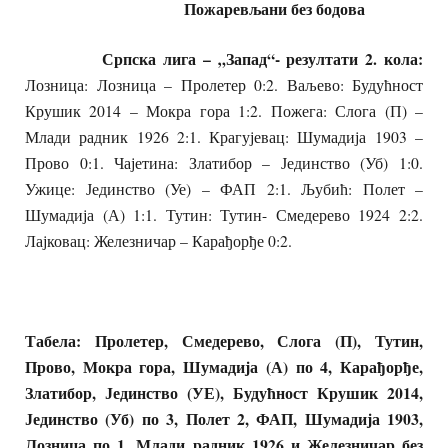
Пожаревљани без бодова
Српска лига – „Запад“- резултати 2. кола:
Лозница: Лозница – Пролетер 0:2. Ваљево: Будућност
Крушик 2014 – Мокра гора 1:2. Пожега: Слога (П) –
Млади радник 1926 2:1. Крагујевац: Шумадија 1903 –
Прово 0:1. Чајетина: Златибор – Јединство (Уб) 1:0.
Ужице: Јединство (Уе) – ФАП 2:1. Љубић: Полет –
Шумадија (А) 1:1. Тутин: Тутин- Смедерево 1924 2:2.
Лајковац: Железничар – Карађорђе 0:2.
Табела: Пролетер, Смедерево, Слога (П), Тутин,
Прово, Мокра гора, Шумадија (А) по 4, Карађорђе,
Златибор, Јединство (УЕ), Будућност Крушик 2014,
Јединство (Уб) по 3, Полет 2, ФАП, Шумадија 1903,
Лозница по 1, Млади радник 1926 и Железничар без