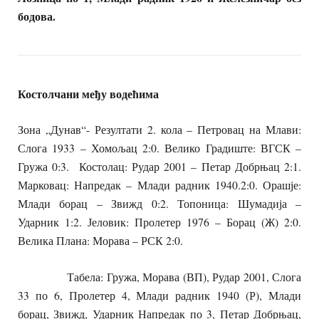
бодова.
Костолчани међу водећима
Зона „Дунав“- Резултати 2. кола – Петровац на Млави:
Слога 1933 – Хомољац 2:0. Велико Градиште: ВГСК –
Гружа 0:3. Костолац: Рудар 2001 – Петар Добрњац 2:1.
Марковац: Напредак – Млади радник 1940.2:0. Орашје:
Млади борац – Звижд 0:2. Топоница: Шумадија –
Ударник 1:2. Јеловик: Пролетер 1976 – Борац (Ж) 2:0.
Велика Плана: Морава – РСК 2:0.
Табела: Гружа, Морава (ВП), Рудар 2001, Слога
33 по 6, Пролетер 4, Млади радник 1940 (Р), Млади
борац, Звижд, Ударник Напредак по 3, Петар Добрњац,