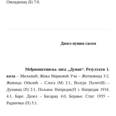
Омладинац (Б) 7:0.
Дизел пуним гасом
Међиопштинска лига „Дунав“. Резултати 1.
кола
– Миљевић: Жика Марковић Уча – Житковица 3:2.
Живица: Обилић – Слога (М) 2:1, Волуја: Полет(В) –
Дунавац (П) 2:1, Пољана: Напредак(П )- Напредак 1934.
4:1, Баре: Дизел – Басарац 4:0, Берање: Стиг 1955 –
Раднички (П) 5:1.