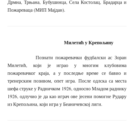
Дрмна, Трњана, Бубушинца, Села Костолац, Брадарца и
Пожареваца (МИП Мајдан).
Милетић у Крепољину
Познати пожаревачки фудбалски ас Зоран
Милетић, који је играо у многим клубовима
пожаревачког краја, а у последње време се бавио и
тренерским позивом, опет игра. После одлска са места
шефа струке у Радничком 1926, односно Младом раднику
1926, одлучио је да као играч ове јесени помогне Рудару
из Крепољина, који игра у Беаничевској лиги.