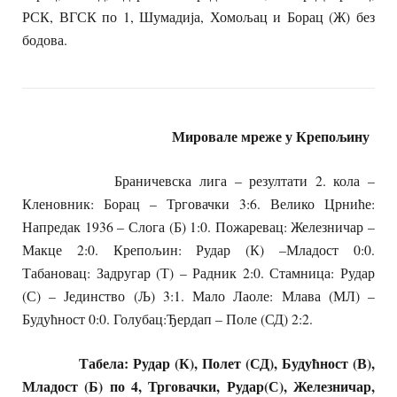
РСК, ВГСК по 1, Шумадија, Хомољац и Борац (Ж) без
бодова.
Мировале мреже у Крепољину
Браничевска лига – резултати 2. кола –
Кленовник: Борац – Трговачки 3:6. Велико Црниће:
Напредак 1936 – Слога (Б) 1:0. Пожаревац: Железничар –
Макце 2:0. Крепољин: Рудар (К) –Младост 0:0.
Табановац: Задругар (Т) – Радник 2:0. Стамница: Рудар
(С) – Јединство (Љ) 3:1. Мало Лаоле: Млава (МЛ) –
Будућност 0:0. Голубац:Ђердап – Поле (СД) 2:2.
Табела: Рудар (К), Полет (СД), Будућност (В),
Младост (Б) по 4, Трговачки, Рудар(С), Железничар,