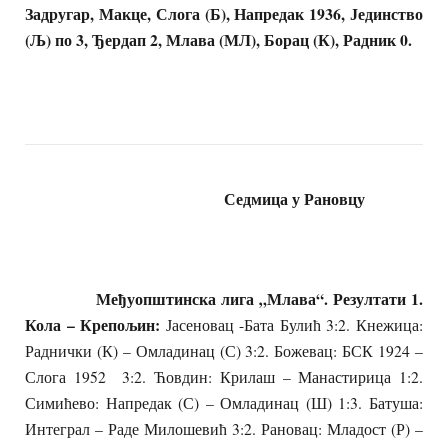
Задругар, Макце, Слога (Б), Напредак 1936, Јединство
(Љ) по 3, Ђердап 2, Млава (МЛ), Борац (К), Радник 0.
Седмица у Рановцу
Међуопштинска лига „Млава“. Резултати 1.
Кола – Крепољин:
Јасеновац -Бата Булић 3:2. Кнежица:
Раднички (К) – Омладинац (С) 3:2. Божевац: БСК 1924 –
Слога 1952 3:2. Ћовдин: Крилаш – Манастирица 1:2.
Симићево: Напредак (С) – Омладинац (Ш) 1:3. Батуша:
Интеграл – Раде Милошевић 3:2. Рановац: Младост (Р) –