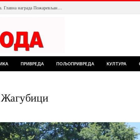
У Костолцу, венци на Спомен обележју рударима – градитељима темеља будућности
ИКА
ПРИВРЕДА
ПОЉОПРИВРЕДА
КУЛТУРА
 Жагубици