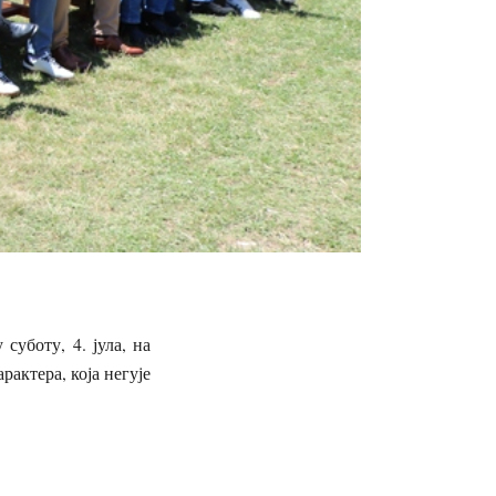
суботу, 4. јула, на
актера, која негује