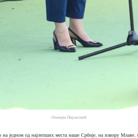
Оливера Пауљескић
 на једном од најлепших места наше Србије, на извору Млаве, 