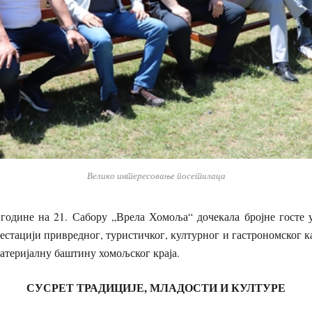
Велико интересовање посетилаца
године на 21. Сабору „Врела Хомоља“ дочекала бројне госте у 
естацији привредног, туристичког, културног и гастрономског кар
атеријалну баштину хомољског краја.
СУСРЕТ ТРАДИЦИЈЕ, МЛАДОСТИ И КУЛТУРЕ