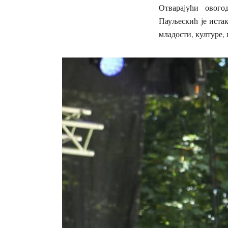
Отварајући овог
Пауљескић је истак
младости, културе,