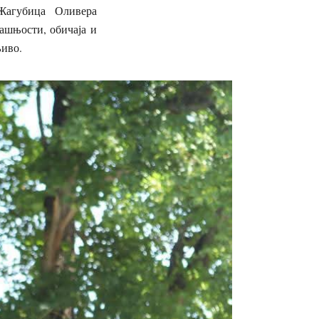
Жагубица Оливера
дашњости, обичаја и
љиво.