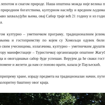
 лепотом и снагом природе. Наша општина можда није велика по
о природним богатствима, културном наслеђу и вредним људима 
раво захваљујући њима, овај Сабор траје већ 21 годину и из год
а.
том културно – уметничком програму, традиционалним јелима
ањима и гостопримству по којем су Хомољци одувек били
о свим учесницима, излагачима, културно – уметничким друштв
тору манифестације – Туристичкој организацији општине Жагуби
да и овогодишњи сабор буде успешан. Верујем да ће сваки гост
помене и желети да нам се поново врати, казала је Пауљескић.
 припрему хране, израду предмета на традиционалан начин, пут
 колоритну баштину овог краја.