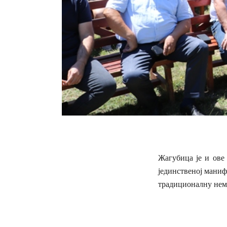
Жагубица је и ове 
јединственој маниф
традиционалну нем