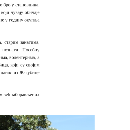
 броју становника,
који чувају обичаје
ине у годину окупља
, старим занатима,
 познати. Посебну
има, волентерима, а
ца, који су својим
 данас из Жагубице
ем већ заборављених