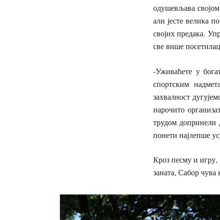
одушевљава својом
али јесте велика п
својих предака. Уп
све више посетилац
-Уживаћете у бога
спортским надмет
захвалност дугујем
нарочито организа
трудом допринели 
понети најлепше ус
Кроз песму и игру,
заната, Сабор чува