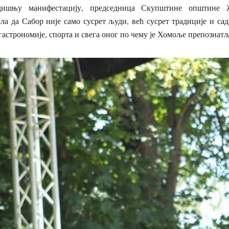
одишњу манифестацију, председница Скупштине општине 
ла да Сабор није само сусрет људи, већ сусрет традиције и са
 гастрономије, спорта и свега оног по чему је Хомоље препознат