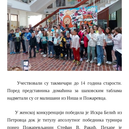
Учествовали су такмичари до 14 година старости.
Поред представника домаћина за шаховским таблама
надметали су се малишани из Ниша и Пожаревца.
У женској конкуренцији победила је Искра Белић из
Петровца док је титулу апсолутног победника турнира
понео Пожаревљанин Стефан В. Ракић. Пехаре је