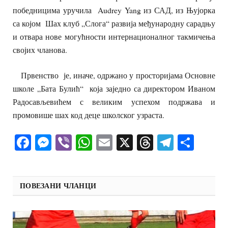
победницима уручила Audrey Yang из САД, из Њујорка
са којом Шах клуб „Слога“ развија међународну сарадњу
и отвара нове могућности интернационалног такмичења
својих чланова.
Првенство је, иначе, одржано у просторијама Основне
школе „Бата Булић“ која заједно са директором Иваном
Радосављевићем с великим успехом подржава и
промовише шах код деце школског узраста.
Facebook
Messenger
Viber
WhatsApp
Email
X
Threads
Telegra
Shar
ПОВЕЗАНИ ЧЛАНЦИ