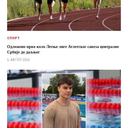
СПОРТ
Одложено прво коло Летње лиге Атлетског савеза централне
Србије до даљњег
5. АВГУСТ 2026.