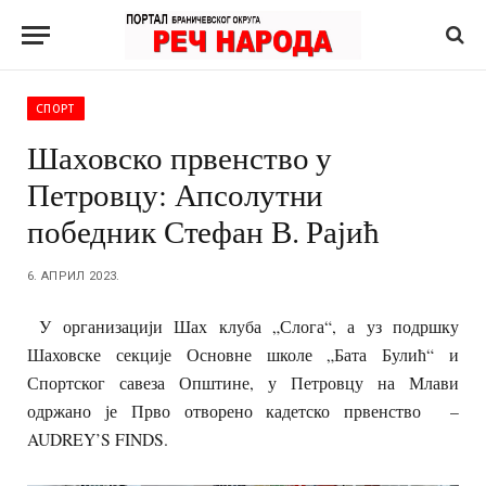
СПОРТ
Шаховско првенство у
Петровцу: Апсолутни
победник Стефан В. Рајић
6. АПРИЛ 2023.
У организацији Шах клуба „Слога“, а уз подршку
Шаховске секције Основне школе „Бата Булић“ и
Спортског савеза Општине, у Петровцу на Млави
одржано је Прво отворено кадетско првенство –
AUDREY’S FINDS.