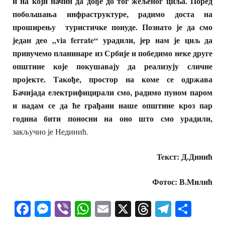
и на који начин да дође до тог жељеног циља. Поред
побољшања инфраструктуре, радимо доста на
проширењу туристичке понуде. Познато је да смо
један део „via ferrate“ урадили, јер нам је циљ да
привучемо планинаре из Србије и победимо неке друге
општине које покушавају да реализују сличне
пројекте. Такође, простор на коме се одржава
Бачијада електрифицирали смо, радимо пуном паром
и надам се да ће грађани наше општине кроз пар
година бити поносни на оно што смо урадили,
закључио је Нединић.
Teкст: Д.Динић
Фотос: В.Милић
Facebook
Messenger
Viber
WhatsApp
Email
X
Threads
Telegra
Shar