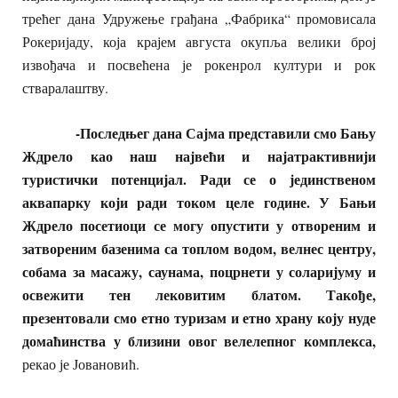
трећег дана Удружење грађана „Фабрика“ промовисала
Рокеријаду, која крајем августа окупља велики број
извођача и посвећена је рокенрол култури и рок
стваралаштву.
-Последњег дана Сајма представили смо Бању
Ждрело као наш највећи и најатрактивнији
туристички потенцијал. Ради се о јединственом
аквапарку који ради током целе године. У Бањи
Ждрело посетиоци се могу опустити у отвореним и
затвореним базенима са топлом водом, велнес центру,
собама за масажу, саунама, поцрнети у соларијуму и
освежити тен лековитим блатом. Такође,
презентовали смо етно туризам и етно храну коју нуде
домаћинства у близини овог велелепног комплекса,
рекао је Јовановић.