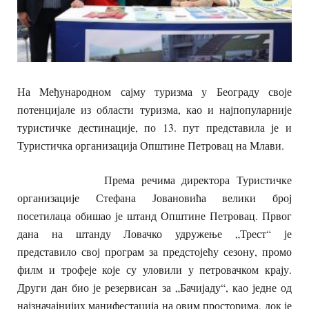
На Међународном сајму туризма у Београду своје
потенцијале из области туризма, као и најпопуларније
туристичке дестинације, по 13. пут представила је и
Туристичка организација Општине Петровац на Млави.
Према речима директора Туристичке
организације Стефана Јовановића велики број
посетилаца обишао је штанд Општине Петровац. Првог
дана на штанду Ловачко удружење „Трест“ је
представило свој програм за предстојећу сезону, промо
филм и трофеје које су уловили у петровачком крају.
Други дан био је резервисан за „Бачијаду“, као једне од
најзначајнијих манифестација на овим просторима, док је