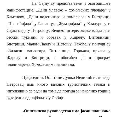
На Сајму су представљене и овогодишње
манифестације: „Дани млавско – хомољских пчелара“ у
Каменову, „Дани воденичара и помељара“ у Бистрици,
„Прасићијада“ у Рашанцу, „Жумаријада“ у Кладурову и
Сајам меда у Петровцу. Велико интересовање влада и за
сеоски туризам и боравак у Ждрелу, Витовници,
Бистрици, Малом Лаолу и Шетоњу. Такође, у понуди су
обиласци манастира, Витовнице, Горњака, цркава у
Ждрелу и Бистрици, а обогаћен је и програм
планинарења Хомољским планинама.
Председник Општине Душко Нединић истиче да
Петровац има много важних туристичких тачака и
интензивно се ради на томе да понуда за неколико година
буде једна од најбољих у Србији.
-Општинско руководство има јасан план како