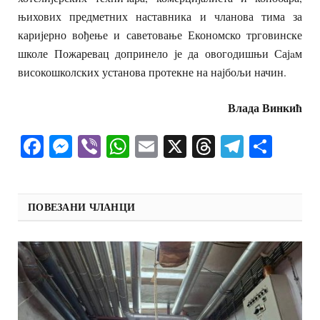
њихових предметних наставника и чланова тима за
каријерно вођење и саветовање Економско трговинске
школе Пожаревац допринело је да овогодишњи Сајaм
високошколских установа протекне на најбољи начин.
Влада Винкић
Facebook
Messenger
Viber
WhatsApp
Email
X
Threads
Telegra
Shar
ПОВЕЗАНИ ЧЛАНЦИ