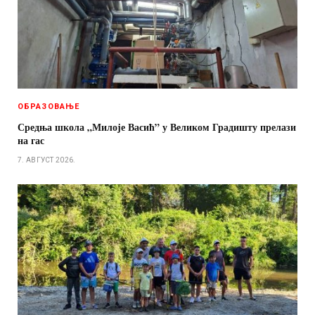
ОБРАЗОВАЊЕ
Средња школа „Милоје Васић” у Великом Градишту прелази
на гас
7. АВГУСТ 2026.