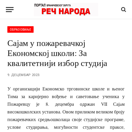
ОБРАЗОВАЊЕ
Сајам у пожаревачкој
Економској школи: За
квалитетнији избор студија
9. ДЕЦЕМБАР 2023.
У организацији Економско трговинске школе и њеног
Тима за каријерно вођење и саветовање ученика у
Пожаревцу је 8. децембра одржан VII Сајaм
високошколских установа. Овом приликом великом броју
пожаревачких средњошколаца своје студијске програме,
услове студирања, могућности студентске праксе,