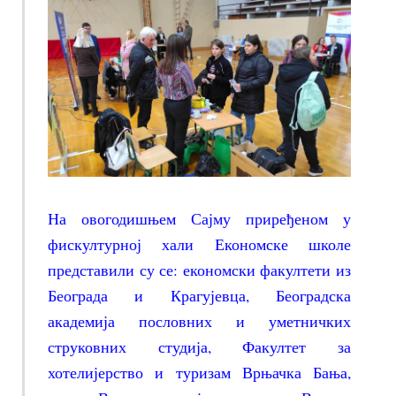
На овогодишњем Сајму приређеном у
фискултурној хали Економске школе
представили су се: економски факултети из
Београда и Крагујевца, Београдска
академија пословних и уметничких
струковних студија, Факултет за
хотелијерство и туризам Врњачка Бања,