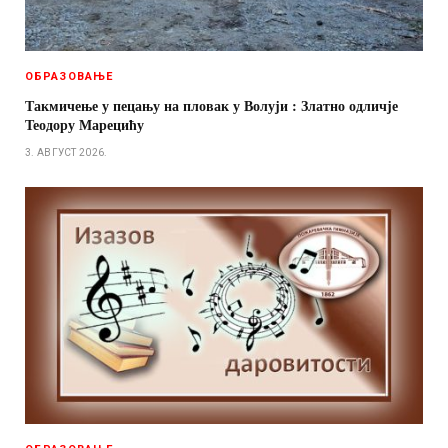
ОБРАЗОВАЊЕ
Такмичење у пецању на пловак у Волуји : Златно одличје
Теодору Марецићу
3. АВГУСТ 2026.