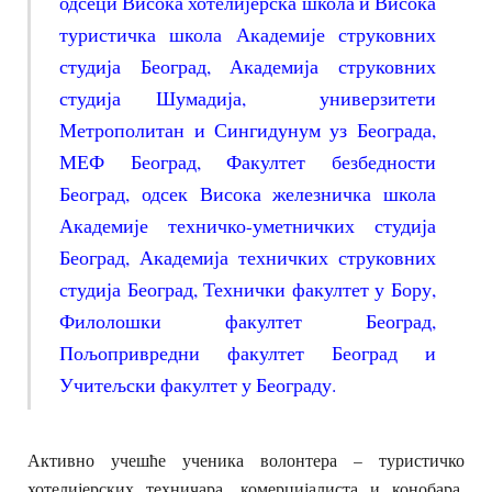
одсеци Висока хотелијерска школа и Висока
туристичка школа Академије струковних
студија Београд, Академија струковних
студија Шумадија, универзитети
Метрополитан и Сингидунум уз Београда,
МЕФ Београд, Факултет безбедности
Београд, одсек Висока железничка школа
Академије техничко-уметничких студија
Београд, Академија техничких струковних
студија Београд, Технички факултет у Бору,
Филолошки факултет Београд,
Пољопривредни факултет Београд и
Учитељски факултет у Београду.
Активно учешће ученика волонтера – туристичко
хотелијерских техничара, комерцијалиста и конобара,