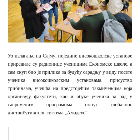
Уз излагање на Сајму, поједине високошколске установе
приредиле су радионице ученицима Економске школе, а
сам скуп био је прилика за будућу сарадњу у виду посете
ученика високошколским установама, присуство
трибинама, учешћа на предстојећим такмичењима која
организују факултети, као и обуке ученика за рад у
савременим програмима попут глобалног
дистрибутивнног система „Амадеус“.