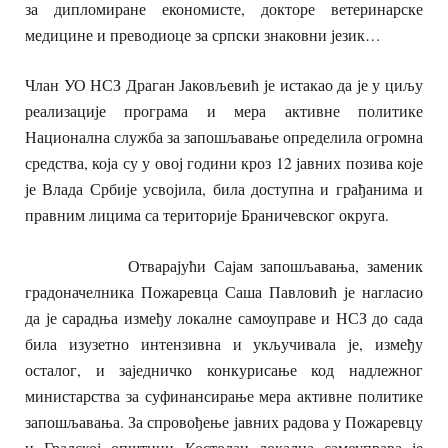
за дипломиране економисте, докторе ветеринарске
медицине и преводиоце за српски знаковни језик…
Члан УО НСЗ Драган Јаковљевић је истакао да је у циљу
реализације програма и мера активне политике
Национална служба за запошљавање определила огромна
средства, која су у овој години кроз 12 јавних позива које
је Влада Србије усвојила, била доступна и грађанима и
правним лицима са територије Браничевског округа.
Отварајући Сајам запошљавања, заменик
градоначелника Пожаревца Саша Павловић је нагласио
да је сарадња између локалне самоуправе и НСЗ до сада
била изузетно интензивна и укључивала је, између
осталог, и заједничко конкурисање код надлежног
министарства за суфинансирање мера активне политике
запошљавања. За спровођење јавних радова у Пожаревцу
и Градској општини Костолац локална самоуправа је