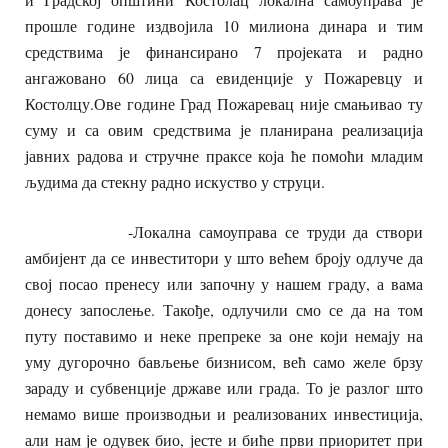
прошле године издвојила 10 милиона динара и тим
средствима је финансирано 7 пројеката и радно
ангажовано 60 лица са евиденције у Пожаревцу и
Костолцу.Ове године Град Пожаревац није смањивао ту
суму и са овим средствима је планирана реализација
јавних радова и стручне праксе која ће помоћи младим
људима да стекну радно искуство у струци.
-Локална самоуправа се труди да створи
амбијент да се инвеститори у што већем броју одлуче да
свој посао пренесу или започну у нашем граду, а вама
донесу запослење. Такође, одлучили смо се да на том
путу поставимо и неке препреке за оне који немају на
уму дугорочно бављење бизнисом, већ само желе брзу
зараду и субвенције државе или града. То је разлог што
немамо више производњи и реализованих инвестиција,
али нам је одувек био, јесте и биће први приоритет при