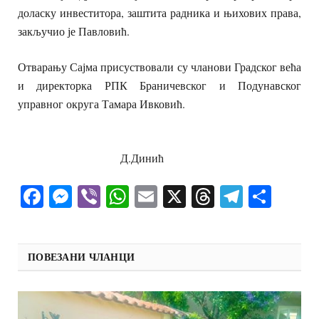
доласку инвеститора, заштита радника и њихових права,
закључио је Павловић.
Отварању Сајма присуствовали су чланови Градског већа
и директорка РПК Браничевског и Подунавског
управног округа Тамара Ивковић.
Д.Динић
Facebook
Messenger
Viber
WhatsApp
Email
X
Threads
Telegra
Shar
ПОВЕЗАНИ ЧЛАНЦИ