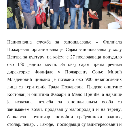
Национална служба за запошљавање – Филијала
Пожаревац организовала је Сајам запошљавања у холу
Центра за културу, на којем је 27 послодаваца понудило
око 150 радних места. За овај сајам према речима
директорке Филијале у Пожаревцу Соње Мирић
Младеновић циљано је позвано око 900 незапослених
лица са територије Града Пожаревца, Градске општине
Костолац и општина Жабари и Мало Црниће, а највише
је исказана потреба за запошљавањем особа са
занимањем возач, продавац у малопродаји и на терену,
банкарски техничар, помоћни грађевински радник,
столар, пекар… Такође, послодавци су заинтересовани и