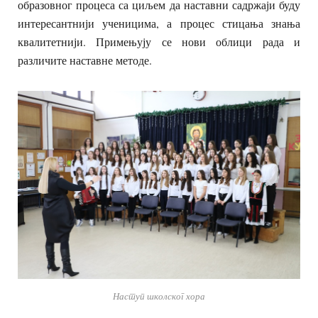
образовног процеса са циљем да наставни садржаји буду
интересантнији ученицима, а процес стицања знања
квалитетнији. Примењују се нови облици рада и
различите наставне методе.
Наступ школског хора