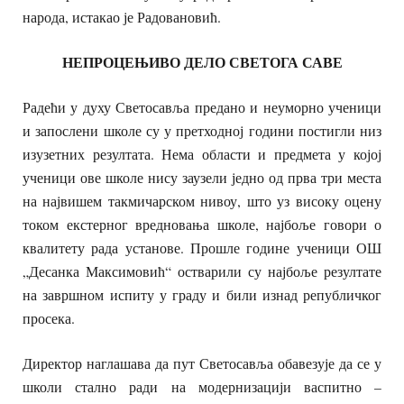
народа, истакао је Радовановић.
НЕПРОЦЕЊИВО ДЕЛО СВЕТОГА САВЕ
Радећи у духу Светосавља предано и неуморно ученици
и запослени школе су у претходној години постигли низ
изузетних резултата. Нема области и предмета у којој
ученици ове школе нису заузели једно од прва три места
на највишем такмичарском нивоу, што уз високу оцену
током екстерног вредновања школе, најбоље говори о
квалитету рада установе. Прошле године ученици ОШ
„Десанка Максимовић“ остварили су најбоље резултате
на завршном испиту у граду и били изнад републичког
просека.
Директор наглашава да пут Светосавља обавезује да се у
школи стално ради на модернизацији васпитно –