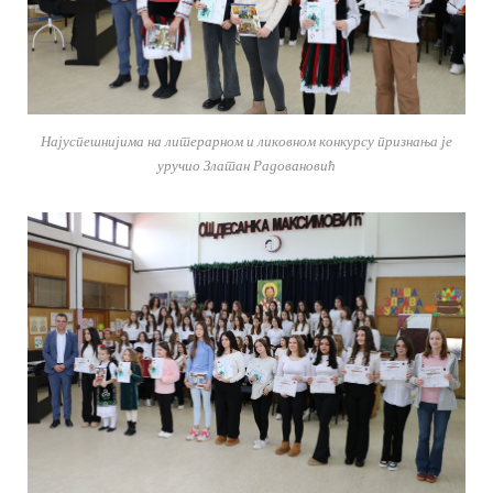
Најуспешнијима на литерарном и ликовном конкурсу признања је
уручио Златан Радовановић