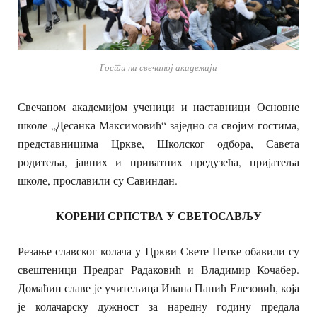
Гости на свечаној академији
Свечаном академијом ученици и наставници Основне
школе „Десанка Максимовић“ заједно са својим гостима,
представницима Цркве, Школског одбора, Савета
родитеља, јавних и приватних предузећа, пријатеља
школе, прославили су Савиндан.
КОРЕНИ СРПСТВА У СВЕТОСАВЉУ
Резање славског колача у Цркви Свете Петке обавили су
свештеници Предраг Радаковић и Владимир Кочабер.
Домаћин славе је учитељица Ивана Панић Елезовић, која
је колачарску дужност за наредну годину предала