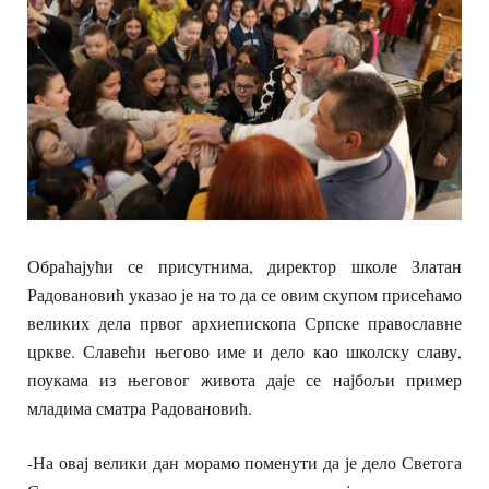
Обраћајући се присутнима, директор школе Златан
Радовановић указао је на то да се овим скупом присећамо
великих дела првог архиепископа Српске православне
цркве. Славећи његово име и дело као школску славу,
поукама из његовог живота даје се најбољи пример
младима сматра Радовановић.
-На овај велики дан морамо поменути да је дело Светога