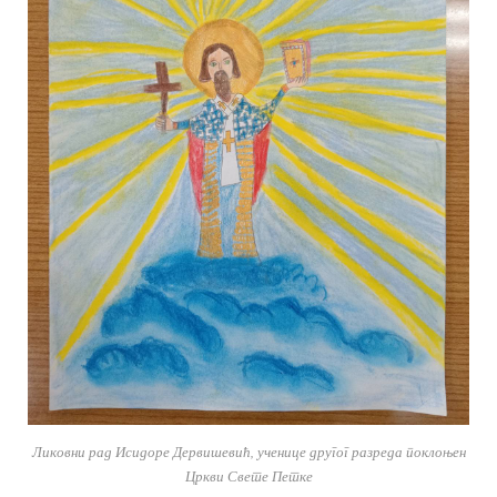
Ликовни рад Исидоре Дервишевић, ученице другог разреда поклоњен
Цркви Свете Петке