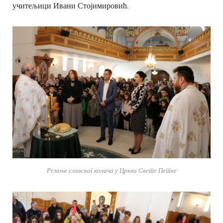
учитељици Ивани Стојимировић.
Резање славског колача у Цркви Свете Петке