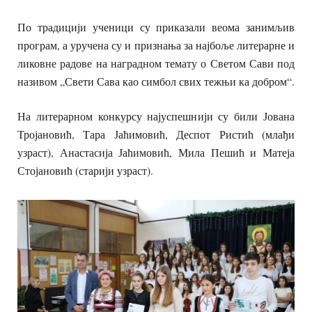
По традицији ученици су приказали веома занимљив
програм, а уручена су и признања за најбоље литерарне и
ликовне радове на наградном темату о Светом Сави под
називом „Свети Сава као симбол свих тежњи ка добром“.
На литерарном конкурсу најуспешнији су били Јована
Тројановић, Тара Јаћимовић, Деспот Ристић (млађи
узраст), Анастасија Јаћимовић, Мила Пешић и Матеја
Стојановић (старији узраст).