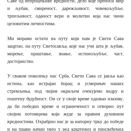
Саве од непроцењиве вредности, дело које преноси мир
и љубав, смиреност, дарежљивост, човекољубље,
трпељивост, оданост вери и молитви која нас чини
целовитим личностима.
Ми морамо остати на путу који нам је Свети Сава
зацртао, на путу Светосавља, које нас учи шта је љубав,
мирење, праштање, знање, истинољубље, част,
достојанство.
У сваком поколењу нас Срба, Свети Сава се јавља као
истина, као истрајан борац и усмеривач наших
стремљења, под чијим окриљем очекујемо ведру и
поштену будућност. Он се у своје време одазвао изазову,
да би победио време и ограниченост и отворио пут
својим потомцима који жуде за правим духовним
вредностима. Охрабрио нас је за напорну трку до победе
и на прави начин увео у ред крштених и просвећених