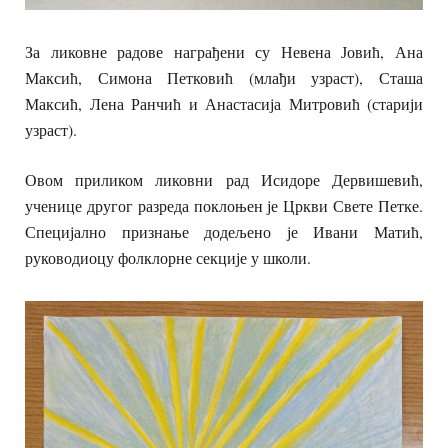
За ликовне радове награђени су Невена Јовић, Ана
Максић, Симона Петковић (млађи узраст), Сташа
Максић, Лена Ранчић и Анастасија Митровић (старији
узраст).
Овом приликом ликовни рад Исидоре Дервишевић,
ученице другог разреда поклоњен је Цркви Свете Петке.
Специјално признање додељено је Ивани Матић,
руководиоцу фолклорне секције у школи.