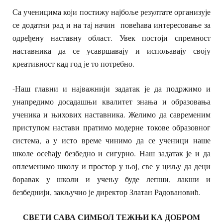
Са ученицима који постижу најбоље резултате организује
се додатни рад и на тај начин повећава интересовање за
одређену наставну област. Увек постоји спремност
наставника да се усавршавају и испољавају своју
креативност кад год је то потребно.
-Наш главни и најважнији задатак је да подржимо и
унапредимо досадашњи квалитет знања и образовања
ученика и њихових наставника. Желимо да савременим
приступом настави пратимо модерне токове образовног
система, а у исто време чинимо да се ученици наше
школе осећају безбедно и сигурно. Наш задатак је и да
оплеменимо школу и простор у њој, све у циљу да деци
боравак у школи и учењу буде лепши, лакши и
безбеднији, закључио је директор Златан Радовановић.
СВЕТИ САВА СИМБОЛ ТЕЖЊИ КА ДОБРОМ