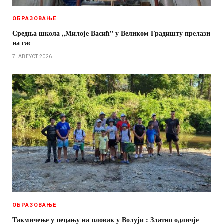
ОБРАЗОВАЊЕ
Средња школа „Милоје Васић” у Великом Градишту прелази
на гас
7. АВГУСТ 2026.
ОБРАЗОВАЊЕ
Такмичење у пецању на пловак у Волуји : Златно одличје