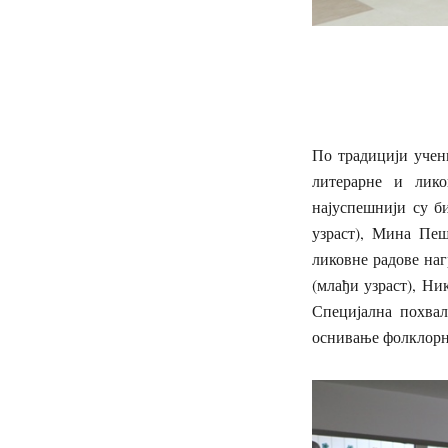
По традицији учен
литерарне и лик
најуспешнији су б
узраст), Мина Пеш
ликовне радове наг
(млађи узраст), Н
Специјална похвал
оснивање фолклорн