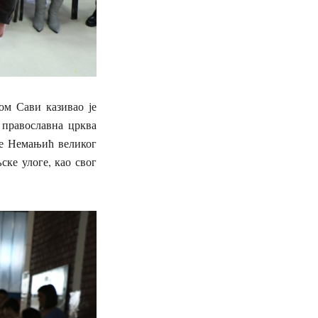
том Сави казивао је
 православна црква
је Немањић великог
ске улоге, као свог