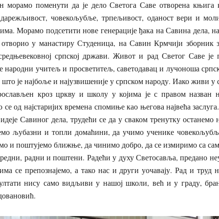
ан морамо поменути да је дело Светога Саве отворена књига 
 дарежљивост, човекољубље, трпељивост, оданост вери и моли
ма. Морамо подсетити нове генерације ђака на Савина дела, н
е отворио у манастиру Студеница, на Савин Крмчији зборник з
редњевековној српској држави. Живот и рад Светог Саве је 
је народни учитељ и просветитељ, саветодавац и лучоноша српск
 што је најбоље и најузвишеније у српском народу. Иако живи у 
рослављен кроз цркву и школу у којима је с правом назван
 се од најстаријих времена спомиње као његова највећа заслуга.
идеје Савиног дела, трудећи се да у сваком тренутку останемо 
демо љубазни и топли домаћини, да учимо ученике човекољубљ
имо и поштујемо ближње, да чинимо добро, да се измиримо са сам
вредни, радни и поштени. Радећи у духу Светосавља, предано не
има се препознајемо, а тако нас и други уочавају. Рад и труд 
ултати нису само видљиви у нашој школи, већ и у граду, бра
адовановић.