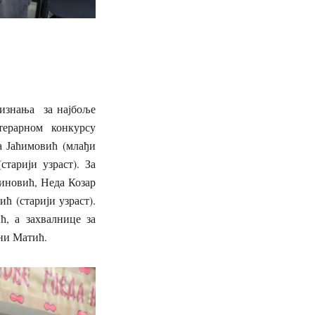
ризнања за најбоље
ерарном конкурсу
а Јаћимовић (млађи
тарији узраст). За
диновић, Неда Козар
 (старији узраст).
, а захвалнице за
ни Матић.