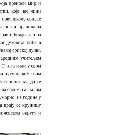
која преноси мир и
тви, која нас чини
а прву школу српске
акона и правила за
прави Божји дар за
ог духовног бића, а
свакој српској души,
 народним учитељем
 С тога и ми у свом
на путу на коме нам
у и поштењу, да се
им собом, са својом
уморно, из године у
на крају се крунишу
ничевском округу и