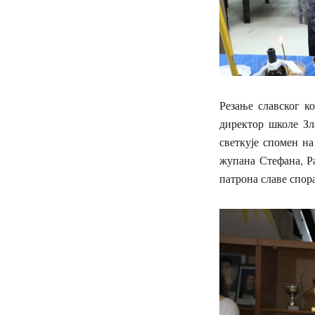
Резање славског ко
директор школе Зл
светкује спомен н
жупана Стефана, Ра
патрона славе спор