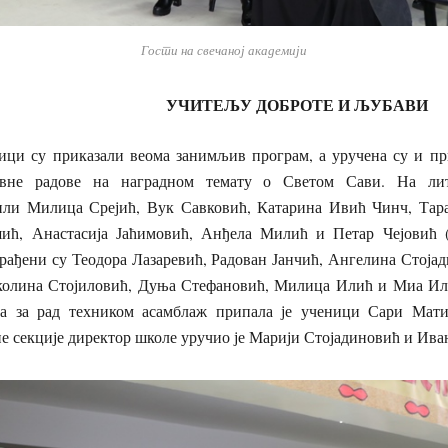
Гости на свечаној академији
УЧИТЕЉУ ДОБРОТЕ И ЉУБАВИ
ици су приказали веома занимљив програм, а уручена су и п
овне радове на наградном темату о Светом Сави. На лит
или Милица Срејић, Вук Савковић, Катарина Ивић Чинч, Тар
ић, Анастасија Јаћимовић, Анђела Милић и Петар Чејовић (с
рађени су Теодора Лазаревић, Радован Јанчић, Ангелина Стоја
иколина Стојиловић, Дуња Стефановић, Милица Илић и Миа Илић
а за рад техником асамблаж припала је ученици Сари Матић
е секције директор школе уручио је Марији Стојадиновић и Ива