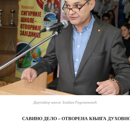
Директор школе Златан Радовановић
САВИНО ДЕЛО – ОТВОРЕНА КЊИГА ДУХОВН