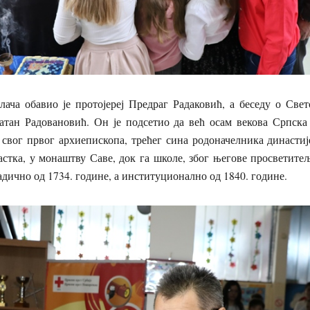
лача обавио је протојереј Предраг Радаковић, а беседу о Све
атан Радовановић. Он је подсетио да већ осам векова Српска
а свог првог архиепископа, трећег сина родоначелника династи
стка, у монаштву Саве, док га школе, због његове просветитељ
адично од 1734. године, а институционално од 1840. године.