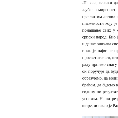
-На овај велики д
љубав, смиреност,
целовитим личности
писмености коју ј
понашање свих у с
српски народ. Био 
и данас оличава све
ипак је највише п
просветитељем, што
раду црпимо снагу 
он поручује да бу
образујемо, да вол
браћом, да будемо 
годину по резултат
успехом. Наши рез
шире, истакао је Р