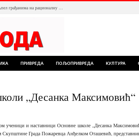
Смањен притисак воде у Пожаревцу. Апел грађанима на рационалну потрошњу
ИКА
ПРИВРЕДА
ПОЉОПРИВРЕДА
КУЛТУРА
школи „Десанка Максимовић“
ом ученици и наставници Основне школе „Десанка Максимовић“
ом Скупштине Града Пожаревца Анђелком Оташевић, представниц