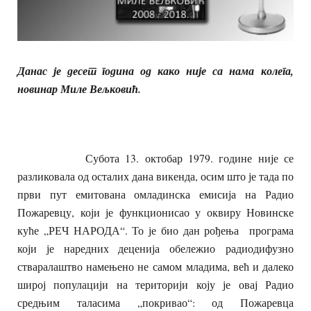
Данас је десет година од како није
са нама
колега,
новинар Миле Вељковић.
Субота 13. октобар 1979. године није се
разликовала од осталих дана викенда, осим што је тада по
први пут емитована омладинска емисија на Радио
Пожаревцу, који је функционисао у оквиру Новинске
куће „РЕЧ НАРОДА“. То је био дан рођења програма
који је наредних деценија обележио радиодифузно
стваралаштво намењено не самом младима, већ и далеко
широј популацији на територији коју је овај Радио
средњим таласима „покривао“: од Пожаревца