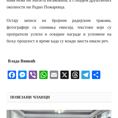
околности ни Радио Пожаревца.
Остају записи на бројним радијским тракама,
фотографије са снимања емисија, текстови који су
пропратили успехе и освајане награде и успомене на
бољу прошлост и време када су млади заиста имали реч.
Влада Винкић
Facebook
Messenger
Viber
WhatsApp
Email
X
Threads
Telegra
Shar
ПОВЕЗАНИ ЧЛАНЦИ