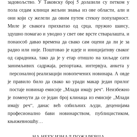
задовољство. У Таковску број 5 долазили су петком у
пола седам клинци жељни знања из ове области, али и
они који су желели да овим путем стекну популарност.
Миле је свакога прихватао од срца, пружио шансу,
здушно помагао и уводио у свет ове врсте стваралашта, и
понаособ давао времена да свако сам оцени да ли је за
радио или није. Поштовао је идеје и иницијативу сваког
од сарадника, тако да је у етар отишло на хиљаде сати
занимљивих садржаја, репортажа, интервјуа, анкета у
персоналној реализацији новопечених новинара. А овде
је правило било да свако ко уради макар један прилог
постаје новинар емисије „Млади имају реч“. Неизбежно
је поменути да се један број клинаца из емисије „Млади
имају реч“, данас већ озбиљних људи, деценијама
професионално бави новинарством, публицистиком,
књижевношћу…
НА НЕБУ ИЗНАД ПОЖАРЕВЦА