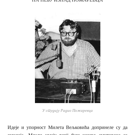
У студију Радио Пожаревца
Идеје и упорност Милета Вељковића допринеле су да
емисија „Млади имају реч“ буде уживо емитована са