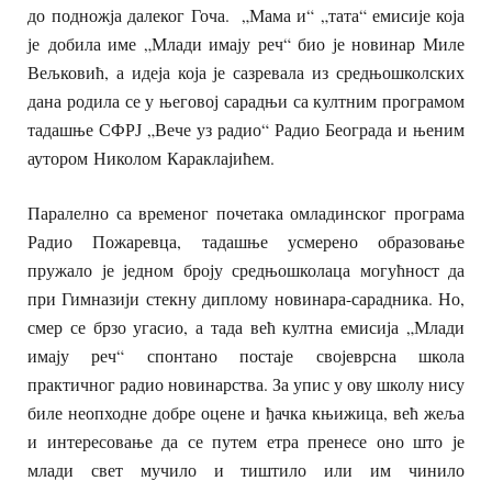
до подножја далеког Гоча. „Мама и“ „тата“ емисије која
је добила име „Млади имају реч“ био је новинар Миле
Вељковић, а идеја која је сазревала из средњошколских
дана родила се у његовој сарадњи са култним програмом
тадашње СФРЈ „Вече уз радио“ Радио Београда и њеним
аутором Николом Караклајићем.
Паралелно са временог почетака омладинског програма
Радио Пожаревца, тадашње усмерено образовање
пружало је једном броју средњошколаца могућност да
при Гимназији стекну диплому новинара-сарадника. Но,
смер се брзо угасио, а тада већ култна емисија „Млади
имају реч“ спонтано постаје својеврсна школа
практичног радио новинарства. За упис у ову школу нису
биле неопходне добре оцене и ђачка књижица, већ жеља
и интересовање да се путем етра пренесе оно што је
млади свет мучило и тиштило или им чинило