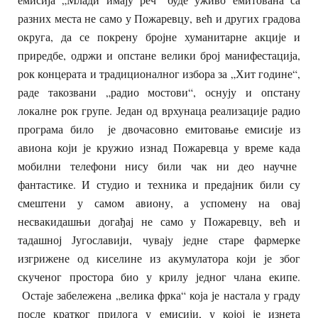
разних места не само у Пожаревцу, већ и других градова
округа, да се покрену бројне хуманитарне акције и
приредбе, одржи и опстане велики број манифестација,
рок концерата и традиционалног избора за „Хит године“,
раде такозвани „радио мостови“, оснују и опстану
локалне рок групе. Један од врхунаца реализације радио
програма било је двочасовно емитовање емисије из
авиона који је кружио изнад Пожаревца у време када
мобилни телефони нису били чак ни део научне
фантастике. И студио и техника и предајник били су
смештени у самом авиону, а успомену на овај
несвакидашњи догађај не само у Пожаревцу, већ и
тадашној Југославији, чувају једне старе фармерке
изгрижене од киселине из акумулатора који је због
скученог простора био у крилу једног члана екипе.
Остаје забележена „велика фрка“ која је настала у граду
после кратког прилога у емисији, у којој је изнета