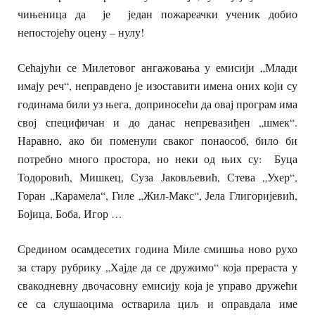
чињеница да је један пожареачки ученик добио
непостојећу оцену – нулу!
Сећајући се Милетовог ангажовања у емисији „Млади
имају реч“, неправдено је изоставити имена оних који су
годинама били уз њега, доприносећи да овај програм има
свој специфичан и до данас непревазиђен „шмек“.
Наравно, ако би поменули сваког понаособ, било би
потребно много простора, но неки од њих су: Буца
Тодоровић, Мишкец, Суза Јаковљевић, Стева „Ухер“,
Горан „Карамела“, Гиле „Жил-Макс“, Јела Глигоријевић,
Бојица, Боба, Игор …
Средином осамдесетих година Миле смишња ново рухо
за стару рубрику „Хајде да се дружимо“ која прераста у
свакодневну двочасовну емисију која је управо дружећи
се са слушаоцима остварила циљ и оправдала име