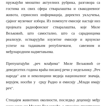
пружајући мноштво актуелних рубрика, разговора са
гостима их свих сфера стваралаштва и свакодневног
живота, сервисних информација, директих укључења,
сјајног музичког избора. Из поменуте емисије настаје низ
пројеката радиофонског стваралаштва, које Миле
Вељковић, што самостално, што са сарадницима
реализује, остварујући изузетне емисије и врхунске
успехе на тадашњим републичким, савезним и
међународним надметањима.
Препуштајући „реч млађима“ Миле Вељковић се
деведесетих година враћа писаној речи у недељнику „Реч
народа“ али и неколицини медија националног значаја,
верујем, носећи у срцу Радио и емисију „Млади имају
реч“.
Стицајем животних околности, последњу деценију међу
нама нема ни Милета Вељковића, а стицајем друштвених