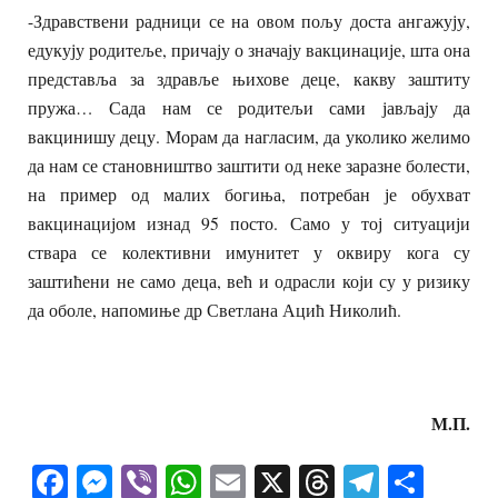
-Здравствени радници се на овом пољу доста ангажују,
едукују родитеље, причају о значају вакцинације, шта она
представља за здравље њихове деце, какву заштиту
пружа… Сада нам се родитељи сами јављају да
вакцинишу децу. Морам да нагласим, да уколико желимо
да нам се становништво заштити од неке заразне болести,
на пример од малих богиња, потребан је обухват
вакцинацијом изнад 95 посто. Само у тој ситуацији
ствара се колективни имунитет у оквиру кога су
заштићени не само деца, већ и одрасли који су у ризику
да оболе, напомиње др Светлана Ацић Николић.
М.П.
Facebook
Messenger
Viber
WhatsApp
Email
X
Threads
Telegra
Shar