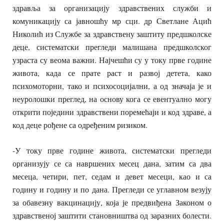
здравља за организацију здравствених служби и
комуникацију са јавношћу мр сци. др Светлане Ацић
Николић из Службе за здравствену заштиту предшколске
деце, систематски прегледи малишана предшколског
узраста су веома важни. Најчешћи су у току прве године
живота, када се прате раст и развој детета, како
психомоторни, тако и психосоцијални, а од значаја је и
неуролошки преглед, на основу кога се евентуално могу
открити поједини здравствени поремећаји и код здраве, а
код деце рођене са одређеним ризиком.
-У току прве године живота, систематски прегледи
организују се са навршених месец дана, затим са два
месеца, четири, пет, седам и девет месеци, као и са
годину и годину и по дана. Прегледи се углавном везују
за обавезну вакцинацију, која је предвиђена Законом о
здравственој заштити становништва од заразних болести.