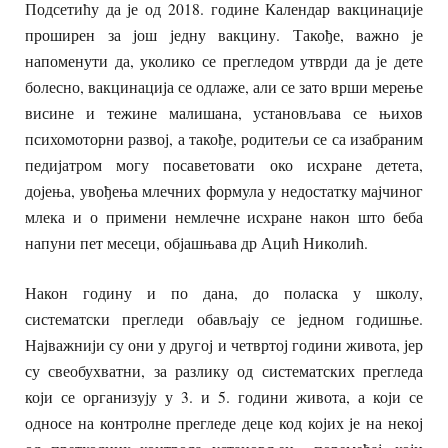
Подсетићу да је од 2018. године Календар вакцинације
проширен за још једну вакцину. Такође, важно је
напоменути да, уколико се прегледом утврди да је дете
болесно, вакцинација се одлаже, али се зато врши мерење
висине и тежине малишана, установљава се њихов
психомоторни развој, а такође, родитељи се са изабраним
педијатром могу посаветовати око исхране детета,
дојења, увођења млечних формула у недостатку мајчиног
млека и о примени немлечне исхране након што беба
напуни пет месеци, објашњава др Ацић Николић.
Након годину и по дана, до поласка у школу,
систематски прегледи обављају се једном годишње.
Најважнији су они у другој и четвртој години живота, јер
су свеобухватни, за разлику од систематских прегледа
који се организују у 3. и 5. години живота, а који се
односе на контролне прегледе деце код којих је на некој