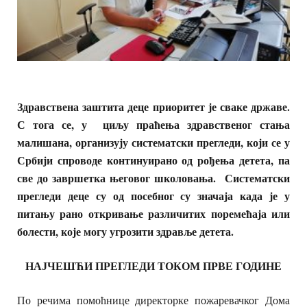
Здравствена заштита деце приоритет је сваке државе.
С тога се, у циљу праћења здравственог стања
малишана, организују систематски прегледи, који се у
Србији спроводе континуирано од рођења детета, па
све до завршетка његовог школовања. Систематски
прегледи деце су од посебног су значаја када је у
питању рано откривање различитих поремећаја или
болести, које могу угрозити здравље детета.
НАЈЧЕШЋИ ПРЕГЛЕДИ ТОКОМ ПРВЕ ГОДИНЕ
По речима помоћнице директорке пожаревачког Дома