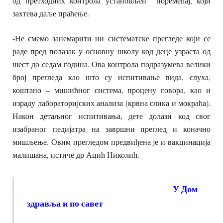
од претходних контрола установљен поремећај, који
захтева даље праћење.
-Не смемо занемарити ни систематске прегледе који се
раде пред полазак у основну школу код деце узраста од
шест до седам година. Ова контрола подразумева велики
број прегледа као што су испитивање вида, слуха,
коштано – мишићног система, процену говора, као и
израду лабораторијских анализа (крвна слика и мокраћа).
Након детаљног испитивања, дете долази код свог
изабраног педијатра на завршни преглед и коначно
мишљење. Овим прегледом предвиђена је и вакцинација
малишана, истиче др Ацић Николић.
У Дом
здравља и по савет