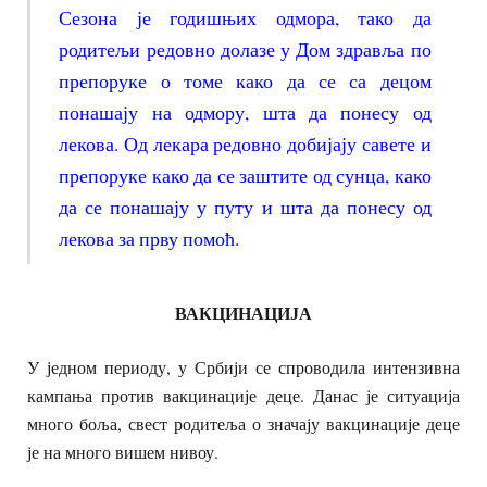
Сезона је годишњих одмора, тако да
родитељи редовно долазе у Дом здравља по
препоруке о томе како да се са децом
понашају на одмору, шта да понесу од
лекова. Од лекара редовно добијају савете и
препоруке како да се заштите од сунца, како
да се понашају у путу и шта да понесу од
лекова за прву помоћ.
ВАКЦИНАЦИЈА
У једном периоду, у Србији се спроводила интензивна
кампања против вакцинације деце. Данас је ситуација
много боља, свест родитеља о значају вакцинације деце
је на много вишем нивоу.