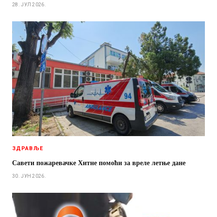
28. ЈУЛ 2026.
ЗДРАВЉЕ
Савети пожаревачке Хитне помоћи за вреле летње дане
30. ЈУН 2026.