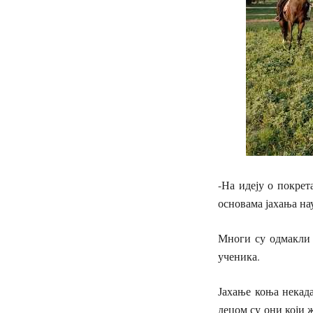
-На идеју о покрет
основама јахања на
Многи су одмакли и
ученика.
Јахање коња некада
децом су они који ж