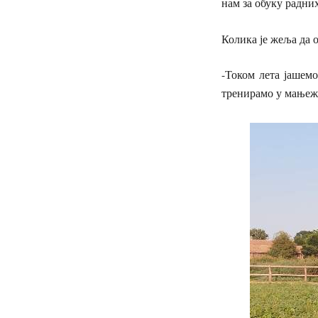
нам за обуку радних 
Колика је жеља да 
-Током лета јашем
тренирамо у мањеж