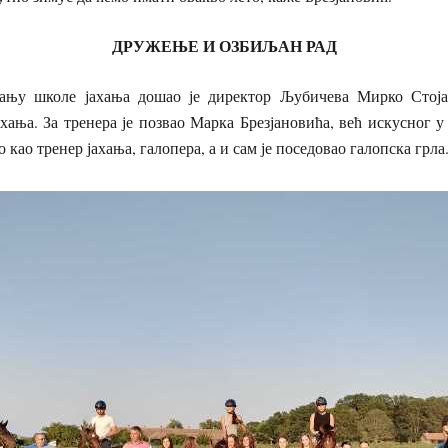
ДРУЖЕЊЕ И ОЗБИЉАН РАД
ању школе јахања дошао је директор Љубичева Мирко Стојан
ахања. За тренера је позвао Марка Брезјановића, већ искусног 
о као тренер јахања, галопера, а и сам је поседовао галопска грла