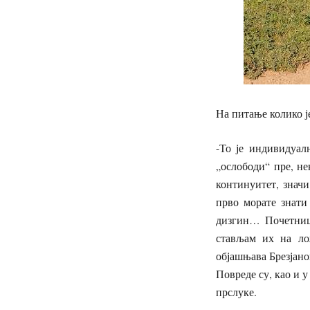
На питање колико је
-То је индивидуалн
„ослободи“ пре, не
континуитет, значи
прво морате знати 
дизгин… Почетници
стављам их на лож
објашњава Брезјано
Повреде су, као и 
прслуке.