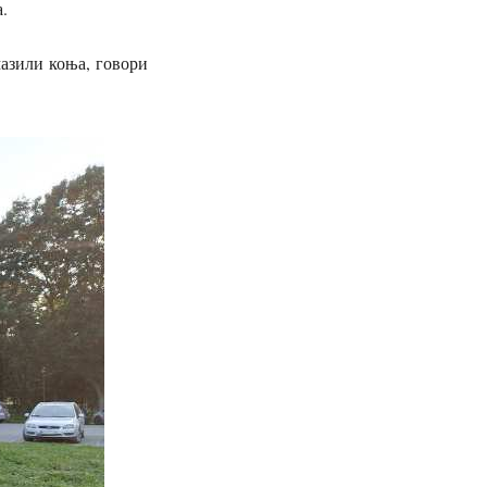
.
мазили коња, говори