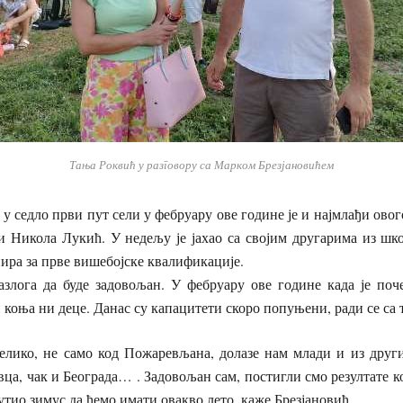
Тања Роквић у разговору са Марком Брезјановићем
 у седло први пут сели у фебруару ове године је и најмлађи ов
 Никола Лукић. У недељу је јахао са својим другарима из шко
ира за прве вишебојске квалификације.
азлога да буде задовољан. У фебруару ове године када је поч
и коња ни деце. Данас су капацитети скоро попуњени, ради се са 
велико, не само код Пожаревљана, долазе нам млади и из други
вца, чак и Београда… . Задовољан сам, постигли смо резултате ко
утио зимус да ћемо имати овакво лето, каже Брезјановић.