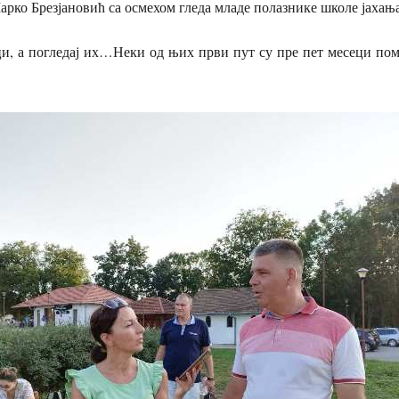
Марко Брезјановић са осмехом гледа младе полазнике школе јахања
ци, а погледај их…Неки од њих први пут су пре пет месеци по