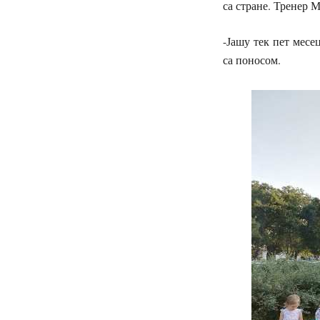
са стране. Тренер 
-Јашу тек пет месе
са поносом.