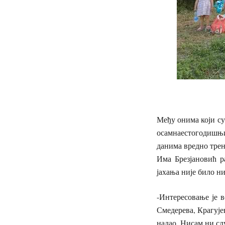
Међу онима који су
осамнаестогодишњи
данима вредно трен
Има Брезјановић р
јахања није било н
-Интересовање је 
Смедерева, Крагује
надао. Нисам ни сл