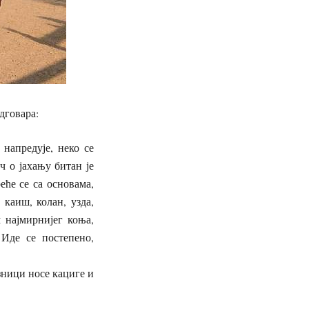
дговара:
 напредује, неко се
ч о јахању битан је
еће се са основама,
 каиш, колан, узда,
 најмирнијег коња,
Иде се постепено,
зници носе кациге и