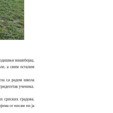
огодишњи вишебојац,
ле, а свим осталим
ела са радом школа
тридесетак ученика.
х српских градова,
јима се нисам ни ја