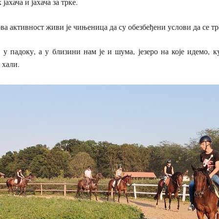
јахача и јахача за трке.
ова активност живи је чињеница да су обезбеђени услови да се тр
о у падоку, а у близини нам је и шума, језеро на које идемо,
 хали.