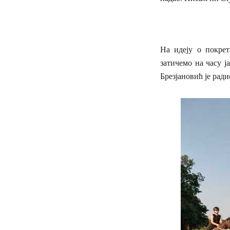
На идеју о покрет
затичемо на часу ј
Брезјановић је ради