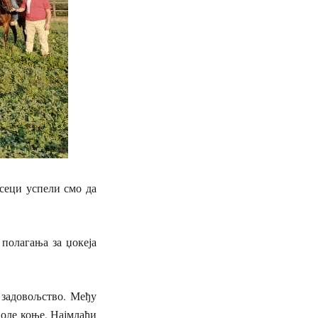
есеци успели смо да
 полагања за џокеја
о задовољство. Међу
 воле коње. Најмлађи