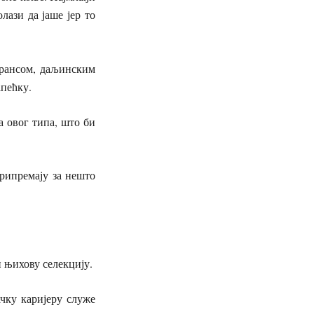
лази да јаше јер то
урансом, даљинским
апећку.
 овог типа, што би
припремају за нешто
 њихову селекцију.
ачку каријеру служе