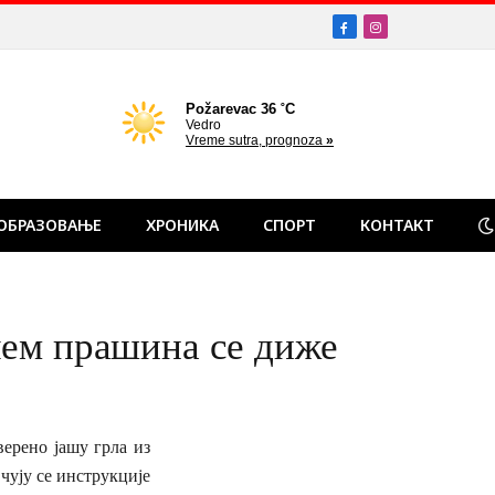
Facebook
Instagram
ОБРАЗОВАЊЕ
ХРОНИКА
СПОРТ
КОНТАКТ
чем прашина се диже
ерено јашу грла из
чују се инструкције