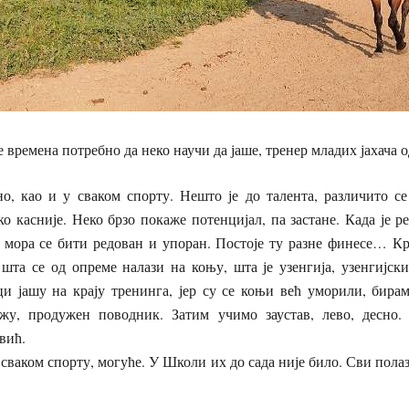
 времена потребно да неко научи да јаше, тренер младих јахача о
о, као и у сваком спорту. Нешто је до талента, различито се
ко касније. Неко брзо покаже потенцијал, па застане. Када је ре
 мора се бити редован и упоран. Постоје ту разне финесе… Кр
шта се од опреме налази на коњу, шта је узенгија, узенгијски
 јашу на крају тренинга, јер су се коњи већ уморили, бирам
у, продужен поводник. Затим учимо заустав, лево, десно. 
вић.
у сваком спорту, могуће. У Школи их до сада није било. Сви пола