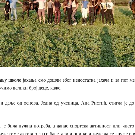
ању школе јахања смо дошли због недостатка јахача и за пет м
учимо велики број деце, каже.
 даље од основа. Једна од ученица, Ана Ристић, стигла је до
 је била нужна потреба, а данас спортска активност или чист
еле тиме активно да се баве, али и они који желе да се друже и