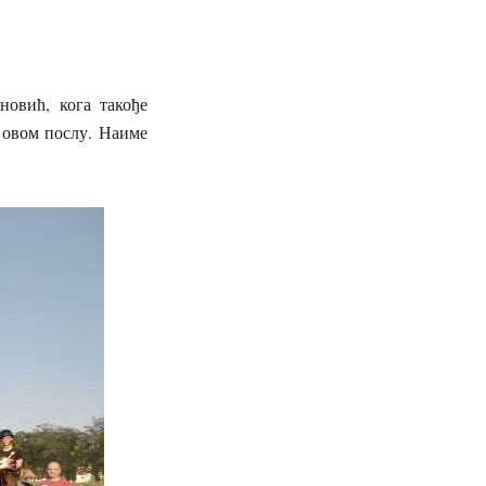
овић, кога такође
у овом послу. Наиме
.