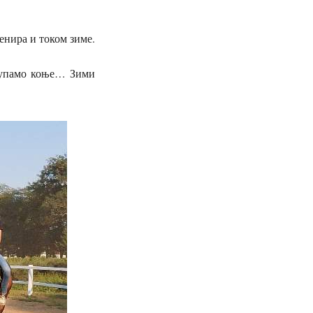
енира и током зиме.
 купамо коње… Зими