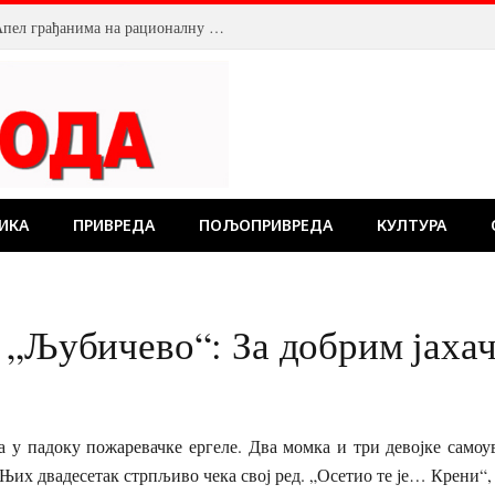
Смањен притисак воде у Пожаревцу. Апел грађанима на рационалну потрошњу
ИКА
ПРИВРЕДА
ПОЉОПРИВРЕДА
КУЛТУРА
 „Љубичево“: За добрим јаха
 у падоку пожаревачке ергеле. Два момка и три девојке самоув
Њих двадесетак стрпљиво чека свој ред. „Осетио те је… Крени“, 