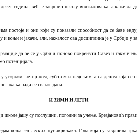
десет година, већ је завршио школу волтижовања, а каже да до
има постоје и они који су показали способност да се баве енд
 и коњи и јахачи, али, нажалост ова дисциплина је у Србији у з
рмације да ће се у Србији поново покренути Савез и такмичења
амо потенцијала.
у уторком, четвртком, суботом и недељом, а са децом која се 
г јахања ради се сваког дана.
И ЗИМИ И ЛЕТИ
и школе јашу су послушни, погодни за учење. Брезјановић прави
седам коња, енглеских пунокрвњака. Грла која су завршила трк