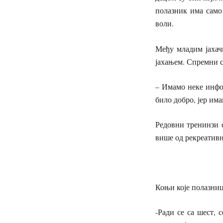
полазник има само 
воли.
Међу младим јахач
јахањем. Спремни су
– Имамо неке инфо
било добро, јер им
Редовни тренинзи с
више од рекреативно
Коњи које полазниц
-Ради се са шест, 