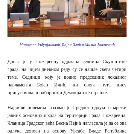
Мирослав Унгурјановић, Бојан Илић и Милић Јовановић
Данас је у Пожаревцу одржана седница Скупштине
града, на чијем дневном реду су се нашле свега четири
теме. Седници, коју је водио председник локалног
парламента Бојан Илић, ни овога пута нису
присуствовали одборници Демократске странке.
Највише полемике изазвао је Предлог одлуке о мрежи
јавних основних школа на територији Града Пожаревца.
Чланица Градског већа Весна Пејић нагласила је да се ова
одлука доноси на основу Уредбе Владе Републике