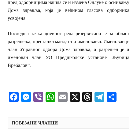
пред одборницима нашла се и измена Одлуке о оснивању
Дома здравља, која је већином гласова одборника
усвојена.
Последња тачка дневног реда резервисана је за област
разрешења, престанка мандата и именовања. Именован је
члан Управног одбора Дома здравља, а разрешен је и
именован члан УО Предшколске установе „Љубица
Вребалов“.
Facebook
Messenger
Viber
WhatsApp
Email
X
Threads
Telegra
Shar
ПОВЕЗАНИ ЧЛАНЦИ