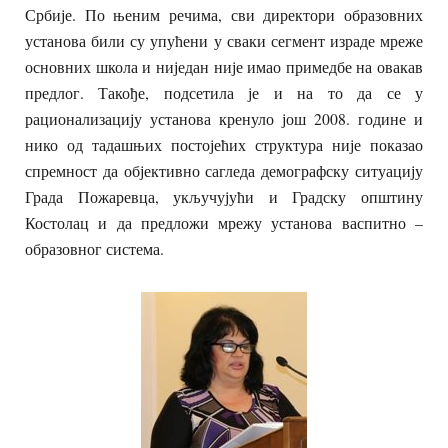
Србије. По њеним речима, сви директори образовних
установа били су упућени у сваки сегмент израде мреже
основних школа и ниједан није имао примедбе на овакав
предлог. Такође, подсетила је и на то да се у
рационализацију установа кренуло још 2008. године и
нико од тадашњих постојећих структура није показао
спремност да објективно сагледа демографску ситуацију
Града Пожаревца, укључујући и Градску општину
Костолац и да предложи мрежу установа васпитно –
образовног система.