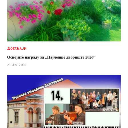
ДОГАЂАЈИ
Освојите награду за „Најлепше двориште 2026“
29. ЈУЛ 2026.