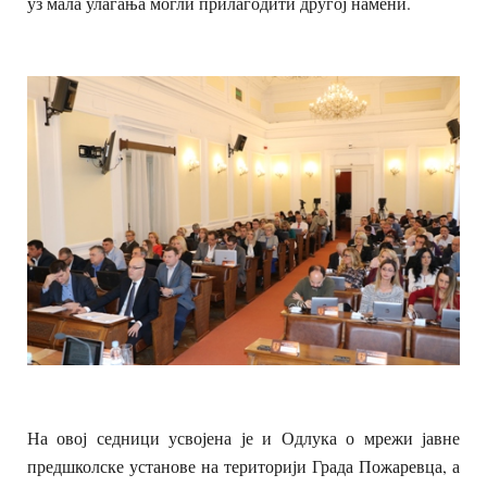
уз мала улагања могли прилагодити другој намени.
На овој седници усвојена је и Одлука о мрежи јавне
предшколске установе на територији Града Пожаревца, а