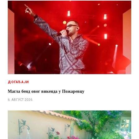
ДОГАЂАЈИ
Магла бенд овог викенда у Пожаревцу
6. АВГУСТ 2026.