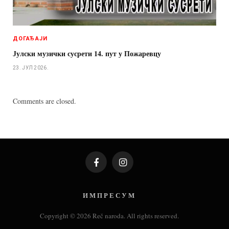
ДОГАЂАЈИ
Јулски музички сусрети 14. пут у Пожаревцу
23. ЈУЛ 2026.
Comments are closed.
Facebook
Instagram
И М П Р Е С У М
Copyright © 2026 Reč naroda. All rights reserved.