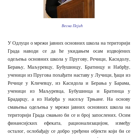
Весна Пејић
У Одлуци о мрежи јавних основних школа на територији
Града наводи се да ће укидањем осам издвојених
одељења основних школа у Пругову, Речици, Касидолу,
Берању, Маљуревцу, Бубушинцу, Братинцу и Набрђу,
ученици из Пругова похађати наставу у Лучици, ђаци из
Речице у Кличевцу, из Касидола и Берања у Барама,
ученици из Маљуревца, Бубушинца и Братинца у
Брадарцу, а из Набрђа у насељу Трњане. На основу
смањења одељења у мрежи јавних основних школа на
територији Града смањио би се и број запослених. Осим
финансијских ефеката, рационализацијом, између
осталог, ослобађају се добро уређени објекти који би се