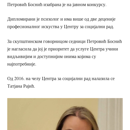
Петровић Боснић изабрана је на јавном конкурсу.
Дипломирани је психолог и има више од две деценије
професионалног искуства у Центру за социјални рад.
За скупштинском говорницом седници Петровић Боснић
је нагласила да јој је приоритет да услуге Центра учини
видљивијим и доступнијим онима којима су
најпотребније.
Од 2016. на челу Центра за социјални рад налазила се
Татјана Рајић.