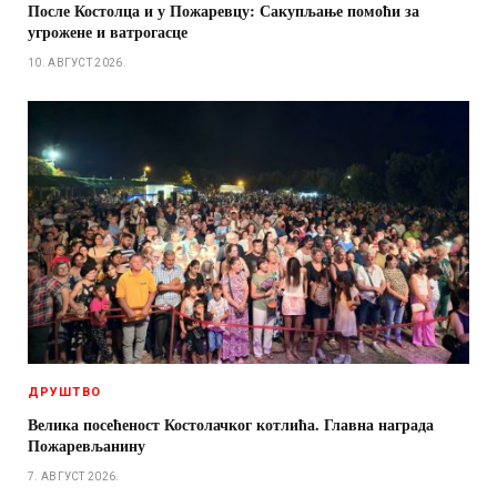
После Костолца и у Пожаревцу: Сакупљање помоћи за
угрожене и ватрогасце
10. АВГУСТ 2026.
ДРУШТВО
Велика посећеност Костолачког котлића. Главна награда
Пожаревљанину
7. АВГУСТ 2026.