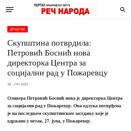
ДРУШТВО
Скупштина потврдила:
Петровић Боснић нова
директорка Центра за
социјални рад у Пожаревцу
28. ЈУН 2025.
Оливера Петровић Боснић новa je директоркa Центра
за социјални рад у Пожаревцу. Ова одлука потврђена
је на последњем скупштинском заседању које је
одржано у петак, 27. јуна, у Пожаревцу.