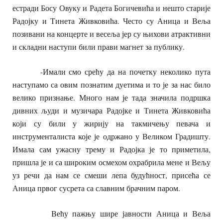
естради Босу Овуку и Радета Богичевића и нешто старије
Радојку и Тинета Живковића. Често су Аница и Веља
позивани на концерте и весеља јер су њихови атрактивни
и складни наступи били прави магнет за публику.
-Имали смо срећу да на почетку неколико пута
наступамо са овим познатим дуетима и то је за нас било
велико признање. Много нам је тада значила подршка
дивних људи и музичара Радојке и Тинета Живковића
који су били у жирију на такмичењу певача и
инструменталиста које је одржано у Великом Градишту.
Имала сам ужасну трему и Радојка је то приметила,
пришла је и са широким осмехом охрабрила мене и Вељу
уз речи да нам се смеши лепа будућност, присећа се
Аница првог сусрета са славним брачним паром.
Већу пажњу шире јавности Аница и Веља