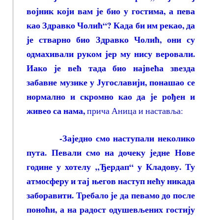
војник који вам је био у гостима, а пева
као Здравко Чолић“? Када би им рекао, да
је стварно био Здравко Чолић, они су
одмахивали руком јер му нису веровали.
Иако је већ тада био највећа звезда
забавне музике у Југославији, понашао се
нормално и скромно као да је рођен и
живео са нама,
прича Аница и наставља:
-Заједно смо наступали неколико
пута. Певали смо на дочеку једне Нове
године у хотелу „Ђердап“ у Кладову. Ту
атмосферу и тај његов наступ нећу никада
заборавити. Требало је да певамо до после
поноћи, а на радост одушевљених гостију