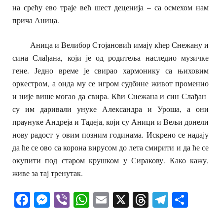
на срећу ево траје већ шест деценија – са осмехом нам
прича Аница.
Аница и Велибор Стојановић имају кћер Снежану и
сина Слађана, који је од родитеља наследио музичке
гене. Једно време је свирао хармонику са њиховим
оркестром, а онда му се игром судбине живот променио
и није више могао да свира. Кћи Снежана и син Слађан
су им даривали унуке Александра и Уроша, а они
праунуке Андреја и Тадеја, који су Аници и Вељи донели
нову радост у овим позним годинама. Искрено се надају
да ће се ово са корона вирусом до лета смирити и да ће се
окупити под старом крушком у Сиракову. Како кажу,
живе за тај тренутак.
Facebook
Messenger
Viber
WhatsApp
Email
X
Threads
Telegra
Shar