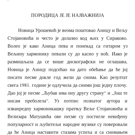
ПОРОДИЦА ЈЕ ЈЕ НАЈВАЖНИЈА
Новица Урошевић је веома поштовао Аницу и Вељу
Стојановића и често је долазио код њих у Сираково.
Волео је како Аница пева и понекад са гитаром уз
Вељину хармонику певали су до касно у ноћ. Иако је
размишљала да се више дискографски не оглашава,
Новица је Аницу подсећао на дато обећање да ће јој
писати песме докле год жели да снима. Као резултат
свега 1981. године је одлучила да сними још једну плочу.
Дао јој је песме „Љубав има ону другу страну“ и „Још те
нисам преболела“. Уз потпис познатог аутора и
изванредну хармоникашку пратњу Веље Стојановића и
Велизара Матушића ове песме су постигле невиђену
популарност и љубитељи народне музике су поверовали
да ће Аница наставити стазама успеха и са снимањем