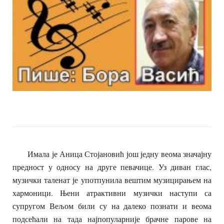
Имала је Аница Стојановић још једну веома значајну
предност у односу на друге певачице. Уз диван глас,
музички таленат је употпунила вештим музицирањем на
хармоници. Њени атрактивни музички наступи са
супругом Вељом били су на далеко познати и веома
подсећали на тада најпопуларније брачне парове на