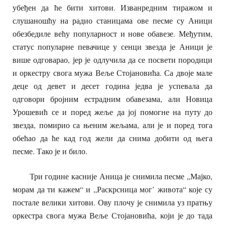
убеђен да ће бити хитови. Изванредним тиражом и
слушаношћу на радио станицама ове песме су Аници
обезбедиле већу популарност и нове обавезе. Међутим,
статус популарне певачице у сенци звезда је Аници је
више одговарао, јер је одлучила да се посвети породици
и оркестру свога мужа Веље Стојановића. Са двоје мале
деце од девет и десет година једва је успевала да
одговори бројним естрадним обавезама, али Новица
Урошевић се и поред жеље да јој помогне на путу до
звезда, помирио са њеним жељама, али је и поред тога
обећао да ће кад год жели да снима добити од њега
песме. Тако је и било.
Три године касније Аница је снимила песме „Мајко,
морам да ти кажем“ и „Раскрсница мог’ живота“ које су
постале велики хитови. Ову плочу је снимила уз пратњу
оркестра свога мужа Веље Стојановића, који је до тада