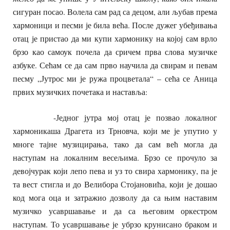
сигуран посао. Волела сам рад са децом, али љубав према
хармоници и песми је била већа. После дужег убеђивања
отац је пристао да ми купи хармонику на којој сам врло
брзо као самоук почела да сричем прва слова музичке
азбуке. Сећам се да сам прво научила да свирам и певам
песму „Јутрос ми је ружа процветала“ – сећа се Аница
првих музичких почетака и наставља:
-Једног јутра мој отац је позвао локалног
хармоникаша Драгета из Трновча, који ме је упутио у
многе тајне музицирања, тако да сам већ могла да
наступам на локалним весељима. Брзо се прочуло за
девојчурак који лепо пева и уз то свира хармонику, па је
та вест стигла и до Велибора Стојановића, који је дошао
код мога оца и затражио дозволу да са њим наставим
музичко усавршавање и да са његовим оркестром
наступам. То усавршавање је убрзо крунисано браком и