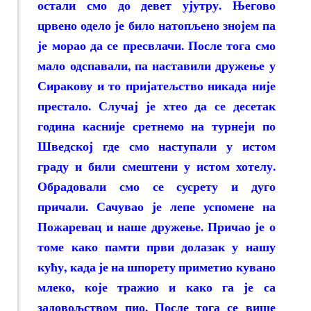
остали смо до девет ујутру. Његово
црвено одело је било натопљено знојем па
је морао да се пресвлачи. После тога смо
мало одспавали, па наставили дружење у
Сиракову и то пријатељство никада није
престало. Случај је хтео да се десетак
година касније сретнемо на турнеји по
Шведској где смо наступали у истом
граду и били смештени у истом хотелу.
Обрадовали смо се сусрету и дуго
причали. Сачувао је лепе успомене на
Пожаревац и наше дружење. Причао је о
томе како памти први долазак у нашу
кућу, када је на шпорету приметио кувано
млеко, које тражио и како га је са
задовољством пио. После тога се више