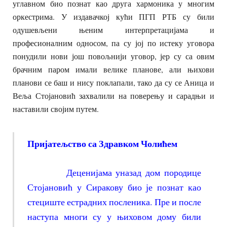
углавном био познат као друга хармоника у многим
оркестрима. У издавачкој кући ПГП РТБ су били
одушевљени њеним интерпретацијама и
професионалним односом, па су јој по истеку уговора
понудили нови још повољнији уговор, јер су са овим
брачним паром имали велике планове, али њихови
планови се баш и нису поклапали, тако да су се Аница и
Веља Стојановић захвалили на поверењу и сарадњи и
наставили својим путем.
Пријатељство са Здравком Чолићем
Деценијама уназад дом породице
Стојановић у Сиракову био је познат као
стециште естрадних посленика. Пре и после
наступа многи су у њиховом дому били