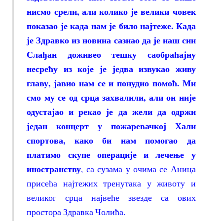
нисмо срели, али колико је велики човек
показао је када нам је било најтеже. Када
је Здравко из новина сазнао да је наш син
Слађан доживео тешку саобраћајну
несрећу из које је једва извукао живу
главу, јавио нам се и понудио помоћ. Ми
смо му се од срца захвалили, али он није
одустајао и рекао је да жели да одржи
један концерт у пожаревачкој Хали
спортова, како би нам помогао да
платимо скупе операције и лечење у
иностранству
, са сузама у очима се Аница
присећа најтежих тренутака у животу и
великог срца највеће звезде са ових
простора Здравка Чолића.