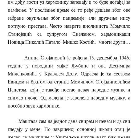
им дођу гости уз хармонику запевају и то буде догађај за
памћење. У последње време се то ређе дешава због ове
забране окупљања због пандемије, али дружења нису
потпуно престала. Често наврате виолиниста Момчило
Станојевић са супругом Снежаном, хармоникаши
Новица Николић Патало, Мишко Костић, многи други…
Аница Стојановић је рођена 15. децембра 1946.
године у породици мајке Љубине и оца Десимира
Миленковића у Крављем Долу. Одрасла је са сестром
Евицом и братом од стрица Момчилом Стојадиновићем
Цанетом, који је такође постао певач народне музике и
снимао плоче. Од малена је заволела народну музику, а
посебно звук хармонике.
-Маштала сам да једног дана свирам и певам и да сви
гледају у мене. По завршеној основној школи отац је
желео да ме упише у Учитељску школу, како бих имала