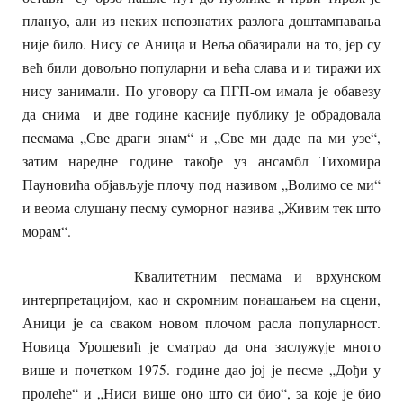
плануо, али из неких непознатих разлога доштампавања
није било. Нису се Аница и Веља обазирали на то, јер су
већ били довољно популарни и већа слава и и тиражи их
нису занимали. По уговору са ПГП-ом имала је обавезу
да снима и две године касније публику је обрадовала
песмама „Све драги знам“ и „Све ми даде па ми узе“,
затим наредне године такође уз ансамбл Тихомира
Пауновића објављује плочу под називом „Волимо се ми“
и веома слушану песму суморног назива „Живим тек што
морам“.
Квалитетним песмама и врхунском
интерпретацијом, као и скромним понашањем на сцени,
Аници је са сваком новом плочом расла популарност.
Новица Урошевић је сматрао да она заслужује много
више и почетком 1975. године дао јој је песме „Дођи у
пролеће“ и „Ниси више оно што си био“, за које је био