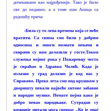
дочекивани као најрођенији. Тако је било
све до недавно, а о томе нам Аница са
радошћу прича:
-Била су то лепа времена која се неће
вратити. Са свима смо били у добрим
односима и многи познати певачи и
свирачи су нам долазили у госте.Током
служења војног рока у Пожаревцу често
је свраћао и Здравко Чолић. Када је
излазио у град долазио је код нас у
Сираково. Преко лета смо под крушком у
дворишту певали највеће хитове забавне
и народне музике. Немате појма како је
добро певао народњаке. Сутрадан су
комшије питали мога свекра: „Ко је онај