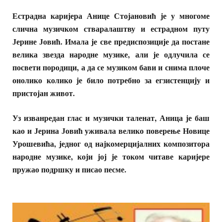
Естрадна каријера Анице Стојановић је у многоме
слична музичком стваралаштву и естрадном путу
Јерине Јовић. Имала је све предиспозиције да постане
велика звезда народне музике, али је одлучила се
посвети породици, а да се музиком бави и снима плоче
онолико колико је било потребно за егзистенцију и
пристојан живот.
Уз изванредан глас и музички таленат, Аница је баш
као и Јерина Јовић уживала велико поверење Новице
Урошевића, једног од најкомерцијалних композитора
народне музике, који јој је током читаве каријере
пружао подршку и писао песме.