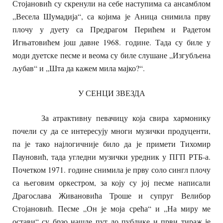
Стојановић су скренули на себе наступима са ансамблом
„Весела Шумадија“, са којима је Аница снимила прву
плочу у дуету са Предрагом Перићем и Радетом
Игњатовићем још давне 1968. године. Тада су биле у
моди дуетске песме и веома су биле слушане „Изгубљена
љубав“ и „Шта да кажем мила мајко?“.
У СЕНЦИ ЗВЕЗДА
За атрактивну певачицу која свира хармонику
почели су да се интересују многи музички продуценти,
па је тако најлогичније било да је примети Тихомир
Пауновић, тада угледни музички уредник у ПГП РТБ-а.
Почетком 1971. године снимила је прву соло сингл плочу
са његовим оркестром, за коју су јој песме написали
Драгослава Живановића Троше и супруг Велибор
Стојановић. Песме „Он је моја срећа“ и „На миру ме
остави“ су брзо нашле пут до публике и први тираж је