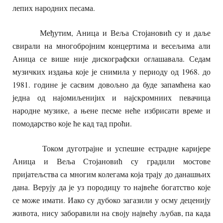
лепих народних песама.
Међутим, Аница и Веља Стојановић су и даље
свирали на многобројним концертима и весељима али
Аница се више није дискографски оглашавала. Седам
музичких издања које је снимила у периоду од 1968. до
1981. године је сасвим довољно да буде запамћена као
једна од најомиљенијих и најскромниих певачица
народне музике, а њене песме неће избрисати време и
помодарство које ће кад тад проћи.
Током дуготрајне и успешне естрадне каријере
Аница и Веља Стојановић су градили мостове
пријатељства са многим колегама која трају до данашњих
дана. Верују да је уз породицу то највеће богатство које
се може имати. Иако су дубоко загазили у осму деценију
живота, нису заборавили на своју највећу љубав, па када