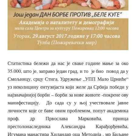
Статистика бележи да нас је сваке године мање за око
35.000, што је, заправо један град, и то је био повод да у
Смољинцу, срцу Стига, Удружење „УПП Мало Црниће“
уз неколицину ентузијаста који желе да Србија победи у
најзначајнијој борби – борби за нове животе -покрене ову
манифестацију. До сада су у њој учествовале јавне
личности које се баве овим проблемом, попут академика
проф. др Првослава Марковића, принца
престолонаследника Александра Карађорђевића,
Игумана манастира Хиландар оца Методија , мр Биљане