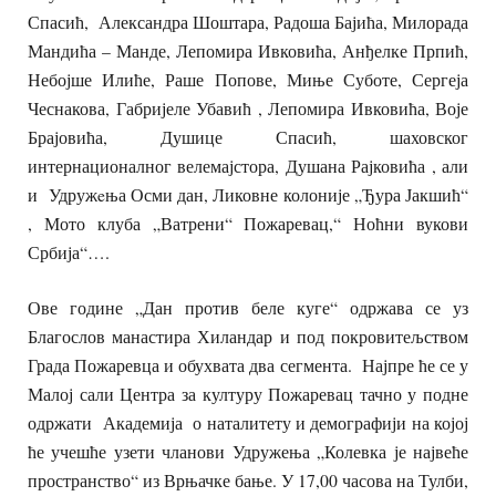
Спасић, Александра Шоштара, Радоша Бајића, Милорада
Мандића – Манде, Лепомира Ивковића, Анђелке Прпић,
Небојше Илиће, Раше Попове, Миње Суботе, Сергеја
Чеснакова, Габријеле Убавић , Лепомира Ивковића, Воје
Брајовића, Душице Спасић, шаховског
интернационалног велемајстора, Душана Рајковића , али
и Удружeња Осми дан, Ликовне колоније „Ђура Јакшић“
, Мото клуба „Ватрени“ Пожаревац,“ Ноћни вукови
Србија“….
Ове године „Дан против беле куге“ одржава се уз
Благослов манастира Хиландар и под покровитељством
Града Пожаревца и обухвата два сегмента. Најпре ће се у
Малој сали Центра за културу Пожаревац тачно у подне
одржати Академија о наталитету и демографији на којој
ће учешће узети чланови Удружења „Колевка је највеће
пространство“ из Врњачке бање. У 17,00 часова на Тулби,