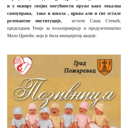
и у оквиру својих могућности пруже како локална
самоуправа, тако и школа ,
ц
рква али и све остале
релевантне институције,
истиче Саша Стевић,
председник Уније за пољопривреду и предузетништво
Мало Црниће, која је била иницијатор акције.