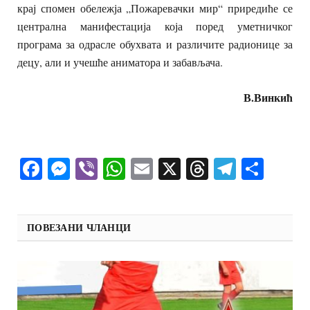
крај спомен обележја „Пожаревачки мир“ приредиће се
централна манифестација која поред уметничког
програма за одрасле обухвата и различите радионице за
децу, али и учешће аниматора и забављача.
В.Винкић
Facebook
Messenger
Viber
WhatsApp
Email
X
Threads
Telegra
Shar
ПОВЕЗАНИ ЧЛАНЦИ