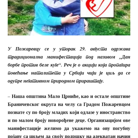
У Пожаревцу се у уторак 29. августа одржава
традиционална манифестација под називом „Дан
борбе против беле куге“. Реч је о акцији која пропагира
повећање наталитета у Србији чији је циљ да се
одупре негативном природном прираштају.
Наша општина Мало Црниће, као и остале општине
–
Браничевског округа на челу са Градом Пожаревцом
познате су по броју младих који одлазе у иностранство
и по малом броју новорођене деце. Организацијом ове
манифестације желимо да укажемо на ову погубну
појаву са циљем да своју подршку на адекватан начин