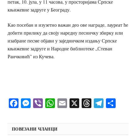
петак, 10. јула, у 11 часова, у просторијама Српске
књижевне задруге у Београду.
Као посебан и изузетно важан део ове награде, лауреат ће
добити прилику да своју наредну песничку збирку или
изабране песме објави у заједничком издању Српске
књижевне задруге и Народне библиотеке „Стеван
Раичковић” из Кучева.
Facebook
Messenger
Viber
WhatsApp
Email
X
Threads
Telegra
Shar
ПОВЕЗАНИ ЧЛАНЦИ