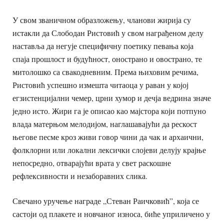
У свом званичном образложењу, чланови жирија су
истакли да Слободан Ристовић у свом награђеном делу
наставља да негује специфичну поетику певања која
спаја прошлост и будућност, онострано и овострано, те
митолошко са свакодневним. Према њиховим речима,
Ристовић успешно измешта читаоца у раван у којој
егзистенцијални чемер, црни хумор и дечја ведрина значе
једно исто. Жири га је описао као мајстора који потпуно
влада матерњом мелодијом, наглашавајући да рескост
његове песме кроз живи говор чини да чак и архаични,
фолклорни или локални лексички слојеви делују крајње
непосредно, отварајући врата у свет раскошне
рефлексивности и незаборавних слика.
Свечано уручење награде „Стеван Раичковић”, која се
састоји од плакете и новчаног износа, биће уприличено у