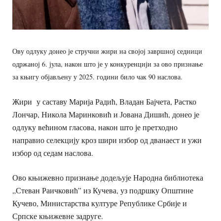
Ову одлуку донео је стручни жири на својој завршној седници
одржаној 6. јула, након што је у конкуренцији за ово признање
за књигу објављену у 2025. години било чак 90 наслова.
Жири у саставу Марија Радић, Владан Бајчета, Растко
Лончар, Никола Маринковић и Јована Дишић, донео је
одлуку већином гласова, након што је претходно
направио селекцију кроз шири избор од дванаест и ужи
избор од седам наслова.
Ово књижевно признање додељује Народна библиотека
„Стеван Раичковић” из Кучева, уз подршку Општине
Кучево, Министарства културе Републике Србије и
Српске књижевне задруге.