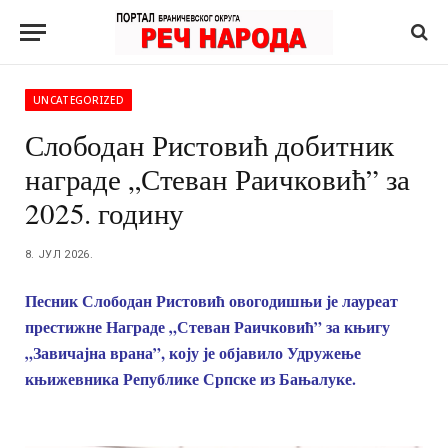
UNCATEGORIZED
Слободан Ристовић добитник
награде „Стеван Раичковић” за
2025. годину
8. ЈУЛ 2026.
Песник Слободан Ристовић овогодишњи је лауреат
престижне Награде „Стеван Раичковић” за књигу
„Завичајна врана”, коју је објавило Удружење
књижевника Републике Српске из Бањалуке.