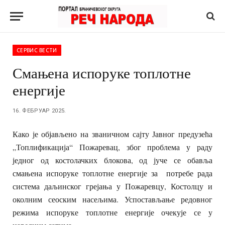
СЕРВИС ВЕСТИ
Смањена испоруке топлотне
енергије
16. ФЕБРУАР 2025.
Како је објављено на званичном сајту Јавног предузећа
„Топлификација“ Пожаревац, због проблема у раду
једног од костолачких блокова, од јуче се обавља
смањена испоруке топлотне енергије за потребе рада
система даљинског грејања у Пожаревцу, Костолцу и
околним сеоским насељима. Успостављање редовног
режима испоруке топлотне енергије очекује се у