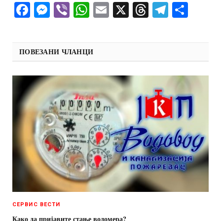
Facebook
Messenger
Viber
WhatsApp
Email
X
Threads
Telegra
Shar
ПОВЕЗАНИ ЧЛАНЦИ
СЕРВИС ВЕСТИ
Како да пријавите стање водомера?