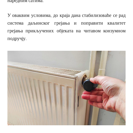
наредним сатима.
У оваквим условима, до краја дана стабилизоваће се рад
система даљинског грејања и поправити квалитет
грејања прикључених објеката на читавом конзумном
подручју.