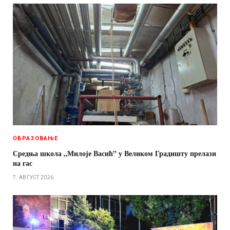
ОБРАЗОВАЊЕ
Средња школа „Милоје Васић” у Великом Градишту прелази
на гас
7. АВГУСТ 2026.