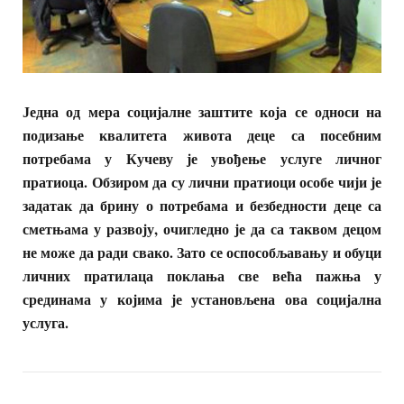
Једна од мера социјалне заштите која се односи на
подизање квалитета живота деце са посебним
потребама у Кучеву је увођење услуге личног
пратиоца. Обзиром да су лични пратиоци особе чији је
задатак да брину о потребама и безбедности деце са
сметњама у развоју, очигледно је да са таквом децом
не може да ради свако. Зато се оспособљавању и обуци
личних пратилаца поклања све већа пажња у
срединама у којима је установљена ова социјална
услуга.