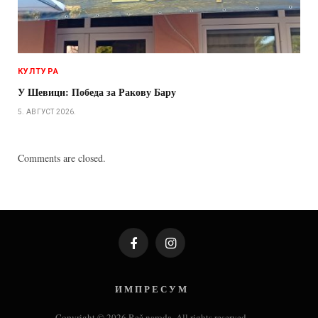
КУЛТУРА
У Шевици: Победа за Ракову Бару
5. АВГУСТ 2026.
Comments are closed.
Facebook
Instagram
И М П Р Е С У М
Copyright © 2026 Reč naroda. All rights reserved.