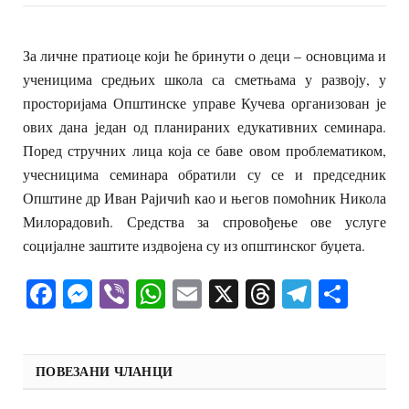
За личне пратиоце који ће бринути о деци – основцима и
ученицима средњих школа са сметњама у развоју, у
просторијама Општинске управе Кучева организован је
ових дана један од планираних едукативних семинара.
Поред стручних лица која се баве овом проблематиком,
учесницима семинара обратили су се и председник
Општине др Иван Рајичић као и његов помоћник Никола
Милорадовић. Средства за спровођење ове услуге
социјалне заштите издвојена су из општинског буџета.
Facebook
Messenger
Viber
WhatsApp
Email
X
Threads
Telegra
Shar
ПОВЕЗАНИ ЧЛАНЦИ