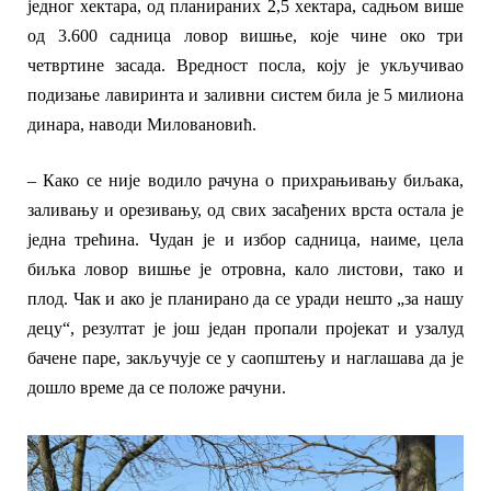
једног хектара, од планираних 2,5 хектара, садњом више
од 3.600 садница ловор вишње, које чине око три
четвртине засада. Вредност посла, коју је укључивао
подизање лавиринта и заливни систем била је 5 милиона
динара,
наводи Миловановић.
–
Како се није водило рачуна о прихрањивању биљака,
заливању и орезивању, од свих засађених врста остала је
једна трећина. Чудан је и избор садница, наиме, цела
биљка ловор вишње је отровна, кало листови, тако и
плод. Чак и ако је планира
но
да
се
уради нешто „за нашу
децу“, резултат је још један пропали пројекат и узалуд
бачене паре,
закључује се у саопштењу и наглашава да је
дошло време да се положе рачуни.