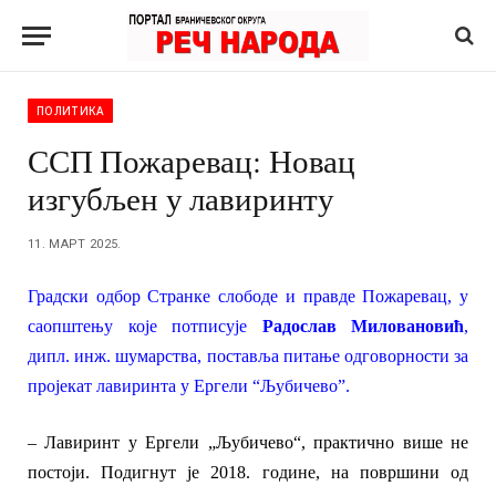
ПОЛИТИКА
ССП Пожаревац: Новац
изгубљен у лавиринту
11. МАРТ 2025.
Градски одбор Странке слободе и правде Пожаревац, у
саопштењу које потписује
Радослав Миловановић
,
дипл. инж. шумарства, поставља питање одговорности за
пројекат лавиринта у Ергели “Љубичево”.
–
Лавиринт у Ергели „Љубичево“, практично више не
постоји. Подигнут је 2018. године, на површини од