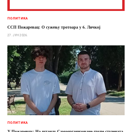
ПОЛИТИКА
ССП Пожаревац: О сужењу тротоара у 6. Личкој
27. ЈУН 2026.
ПОЛИТИКА
У Пожаревцу: На штанду Самоорганизоване групе студената