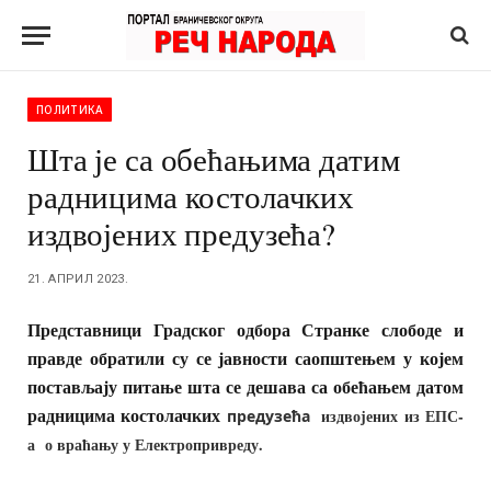
ПОЛИТИКА
Шта је са обећањима датим
радницима костолачких
издвојених предузећа?
21. АПРИЛ 2023.
Представници Градског одбора Странке слободе и
правде обратили су се јавности саопштењем у којем
постављају питање шта се дешава са обећањем датом
радницима костолачких
издвојених из ЕПС-
предузећа
а о враћању у Електропривреду.