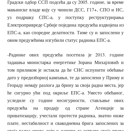
Градски одбор ССП подсећа да су 2005. године, за време
мањинске владе коју су чинили ДСС, Г17+, СПО и НС,
уз подршку СПС-а, у поступку реструктурирања
Електропривреде Србије поједина предузећа издвојена из
ЕПС-а, као споредне делатности. Тиме су и запослени у
овим предузећима изгубили статус радника ЕПС-а.
-Раднике ових предузећа посетила је 2013. године
тадашња министарка енергетике Зорана Михајловић и
том приликом је истакла да ће СНС испунити обећање
дато у предизборној кампањи, те да запослени у Приму и
Геораду немају разлога да брину за своја радна места, јер
ће сигурно ући под окриље ЕПС-а. Уместо обећаног,
уследиле су године несигурности, стављање ових
предузећа на продају од стране Агенције за
приватизацију, учестали протести радника, знатно ниже
плате, нестабилност и свакодневна брига запослених за
своја радна места, који у намери да остваре своја права