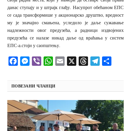
данас ступају и у штрајк глађу. Насупрот обећаном ЕПС
се сада трансформише у акционарско друштво, вредност
му је значајно смањена, уследило је даље сужавање
надлежности овог предузећа, а радници издвојених
предузећа се налазе никад даље од враћања у систем
ЕПС-а.стоји у саопштењу.
Facebook
Messenger
Viber
WhatsApp
Email
X
Threads
Telegra
Shar
ПОВЕЗАНИ ЧЛАНЦИ