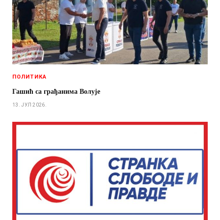
ПОЛИТИКА
Гашић са грађанима Волује
13. ЈУЛ 2026.