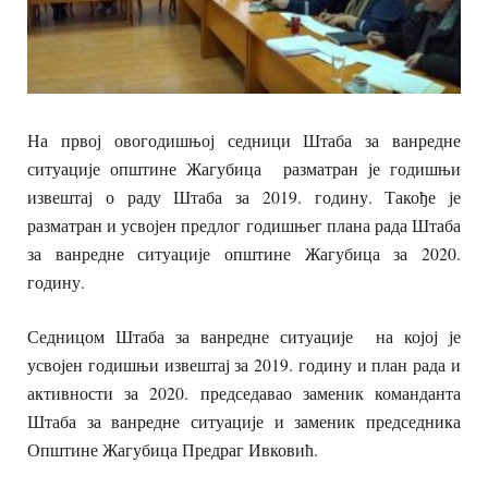
На првој овогодишњој седници Штаба за ванредне
ситуације општине Жагубица разматран је годишњи
извештај о раду Штаба за 2019. годину. Такође је
разматран и усвојен предлог годишњег плана рада Штаба
за ванредне ситуације општине Жагубица за 2020.
годину.
Седницом Штаба за ванредне ситуације на којој је
усвојен годишњи извештај за 2019. годину и план рада и
активности за 2020. председавао заменик команданта
Штаба за ванредне ситуације и заменик председника
Општине Жагубица Предраг Ивковић.