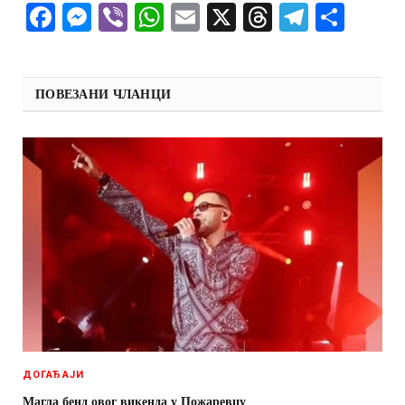
Facebook
Messenger
Viber
WhatsApp
Email
X
Threads
Telegra
Shar
ПОВЕЗАНИ ЧЛАНЦИ
ДОГАЂАЈИ
Магла бенд овог викенда у Пожаревцу