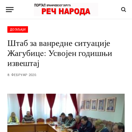
ДОГАЂАЈИ
Штаб за ванредне ситуације
Жагубицe: Усвојен годишњи
извештај
8. ФЕБРУАР 2020.