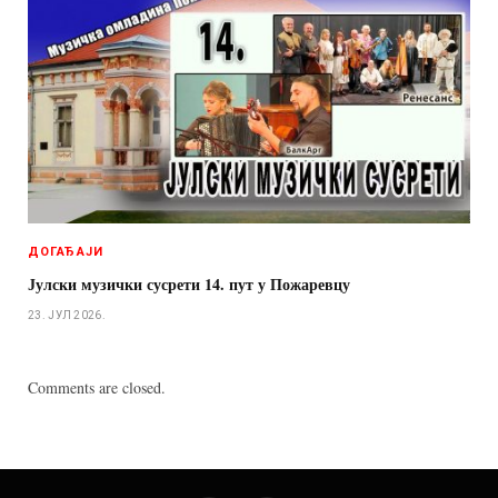
ДОГАЂАЈИ
Јулски музички сусрети 14. пут у Пожаревцу
23. ЈУЛ 2026.
Comments are closed.