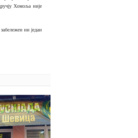
дручју Хомоља није
 забележен ни један