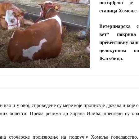
потврђено је 
станица Хомоље.
Ветеринарска 
вет“ покрива
превентивну заш
целокупном по
Жагубица.
 као и у овој, спроведене су мере које прописује држава и које 
них болести. Према речима др Зорана Илића, прегледи су об
ана сточарске производње на подручју Хомоља говедарство,