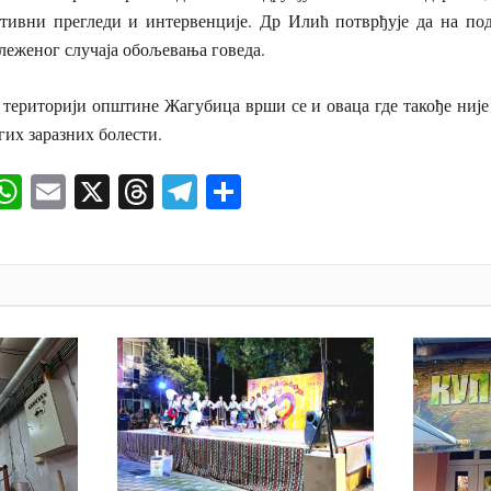
тивни прегледи и интервенције. Др Илић потврђује да на по
ележеног случаја обољевања говеда.
територији општине Жагубица врши се и оваца где такође није
гих заразних болести.
ok
senger
iber
WhatsApp
Email
X
Threads
Telegram
Share
И