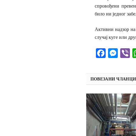
спровођени превен
било ни једног заб
Активни надзор на 
случај куге или дру
Facebo
Mes
V
ПОВЕЗАНИ ЧЛАНЦ