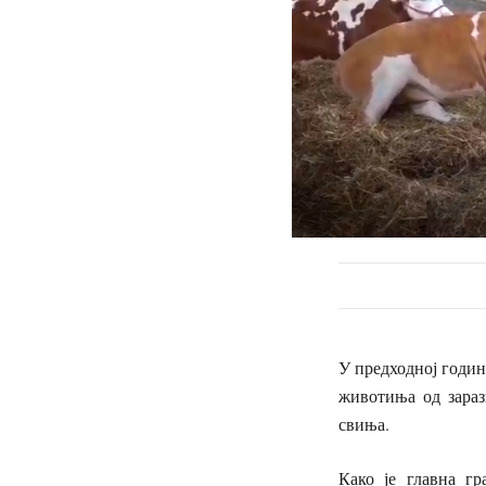
У предходној години
животиња од зараз
свиња.
Како је главна гр