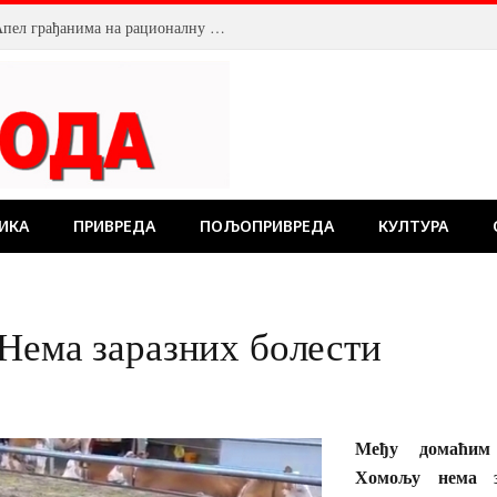
Смањен притисак воде у Пожаревцу. Апел грађанима на рационалну потрошњу
ИКА
ПРИВРЕДА
ПОЉОПРИВРЕДА
КУЛТУРА
Нема заразних болести
Међу домаћим
Хомољу нема за