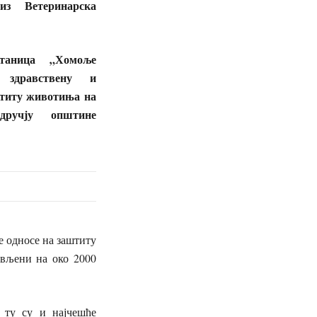
из Ветеринарска
станица „Хомоље
 здравствену и
титу животиња на
дручју општине
се односе на заштиту
ављени на око 2000
 ту су и најчешће