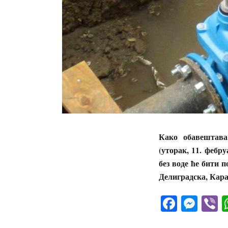
Како обавештава
(уторак, 11. фебру
без воде ће бити 
Делиградска, Кар
Facebo
Mes
V