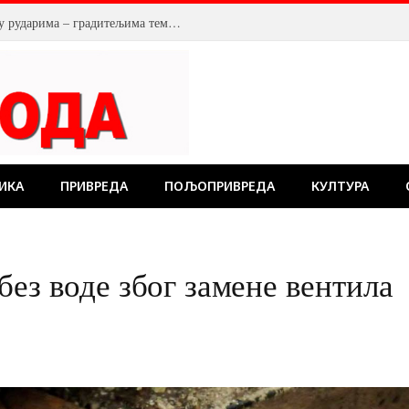
У Костолцу, венци на Спомен обележју рударима – градитељима темеља будућности
ИКА
ПРИВРЕДА
ПОЉОПРИВРЕДА
КУЛТУРА
ез воде због замене вентила