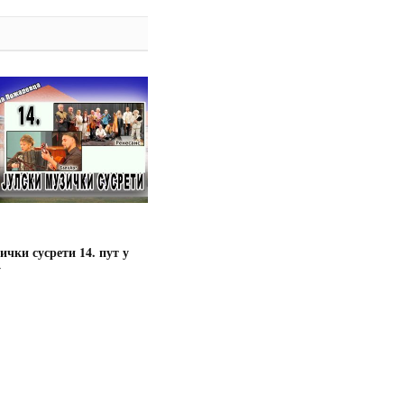
ички сусрети 14. пут у
у