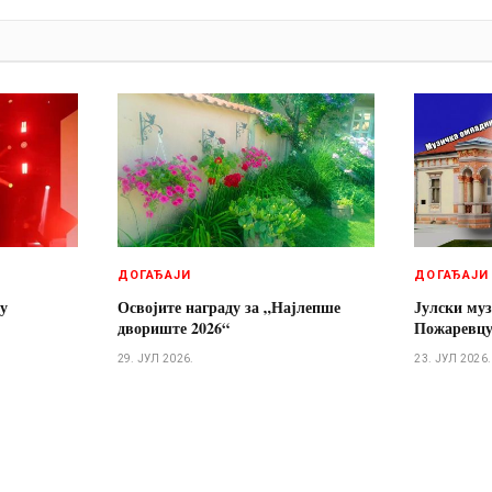
И
ДОГАЂАЈИ
ДОГАЂАЈИ
 у
Освојите награду за „Најлепше
Јулски муз
двориште 2026“
Пожаревц
29. ЈУЛ 2026.
23. ЈУЛ 2026.