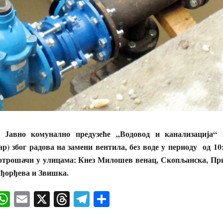
 Јавно комунално предузеће „Водовод и канализација“ 
ар) због радова на замени вентила, без воде у периоду од 10
потрошачи у улицама: Кнез Милошев венац, Скопљанска, При
ађорђева и Звишка.
ok
senger
iber
WhatsApp
Email
X
Threads
Telegram
Share