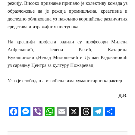
режију. Високо признање припало је колективу комада уз
образложење да је режија промишљена, креативна и
доследно обликована уз пажљиво коришћење различитих
средстава и изражајних поступака.
На креацији пројекта радили су професори Милена
Анђелковић, Јелена Ракић, Катарина
Вукашиновић,Ненад Милошевић и Душан Радовановић
уз сарадњу Центра за културу Пожаревац.
Улаз је слободан а извођење има хуманитарни карактер.
Д.В.
Facebook
Messenger
Viber
WhatsApp
Email
X
Threads
Telegra
Shar