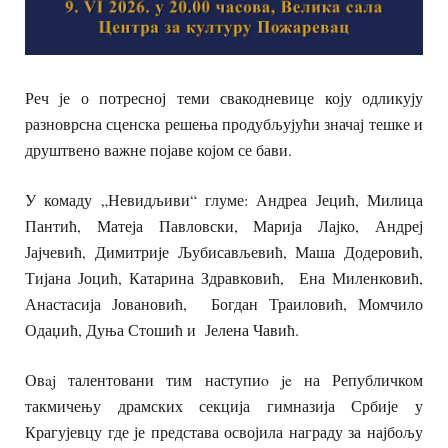
Реч је о потресној теми свакодневице коју одликују
разноврсна сценска решења продубљујући значај тешке и
друштвено важне појаве којом се бави.
У комаду „Невидљиви“ глуме: Андреа Јецић, Милица
Пантић, Матеја Павловски, Марија Лајко, Андреј
Јајчевић, Димитрије Љубисављевић, Маша Додеровић,
Тијана Јоцић, Катарина Здравковић, Ена Миленковић,
Анастасија Јовановић, Богдан Траиловић, Момчило
Одаџић, Дуња Стошић и Јелена Чавић.
Овaj талентовани тим наступиo je на Републичком
такмичењу драмских секција гимназија Србије у
Крагујевцу где је представа освојила награду за најбољу