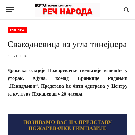
КУЛТУРА
Свакодневица из угла тинејџера
8. ЈУН 2026.
Драмска секције Пожаревачке гимназије извешће у
уторак, 9.јуна, комад Бранкице Радоњић
„Невидљиви“. Представа ће бити одиграна у Центру
за културу Пожаревац у 20 часова.