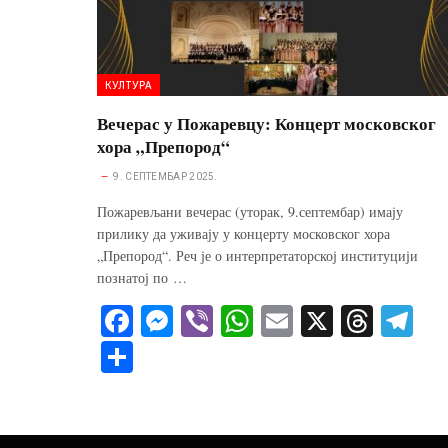
КУЛТУРА
Вечерас у Пожаревцу: Концерт московског
хора „Препород“
9. СЕПТЕМБАР 2025.
Пожаревљани вечерас (уторак, 9.септембар) имају
прилику да уживају у концерту московског хора
„Препород“. Реч је о интерпретаторској институцији
познатој по …
Fa
M
Vi
W
E
X
T
Te
ce
es
be
ha
m
hr
le
S
bo
se
r
ts
ail
ea
gr
ha
ok
ng
A
ds
a
re