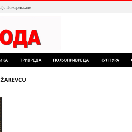
млађе Пожаревљане
ИКА
ПРИВРЕДА
ПОЉОПРИВРЕДА
КУЛТУРА
OŽAREVCU