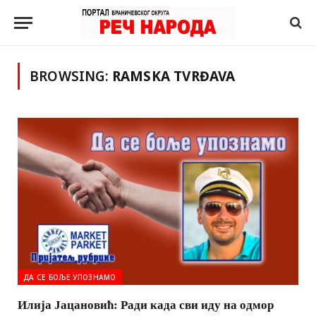
BROWSING:
RAMSKA TVRĐAVA
ДА СЕ БОЉЕ УПОЗНАМО
Илија Јацановић: Ради када сви иду на одмор