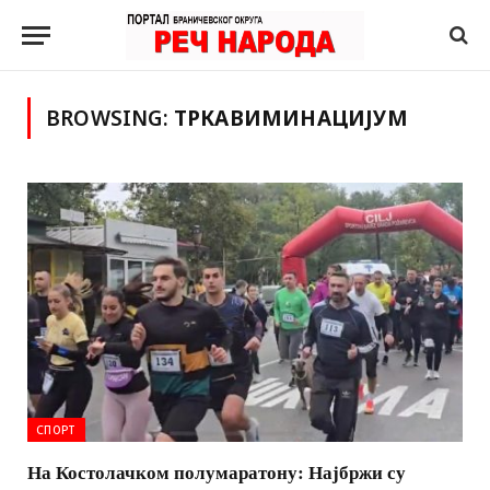
BROWSING:
ТРКАВИМИНАЦИЈУМ
СПОРТ
На Костолачком полумаратону: Најбржи су