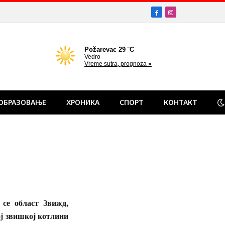
Facebook
Instagram
ОБРАЗОВАЊЕ
ХРОНИКА
СПОРТ
КОНТАКТ
 се област Звижд,
ој звишкој котлини