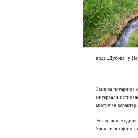
воде „Дубока“ у Не
Звишка потајница с
интервали истицања
мистичан карактер.
Услед вишегодишњ
Звишке потајнице, 