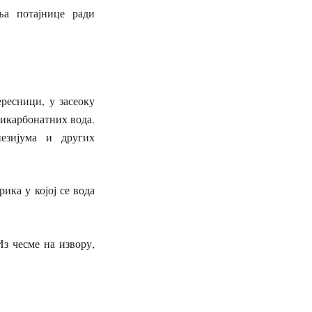
ња потајнице ради
ресници, у засеоку
бикарбонатних вода.
незијума и других
ика у којој се вода
з чесме на извору,