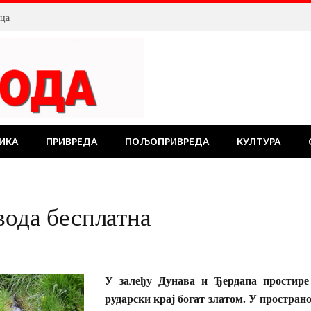
лца
ИКА
ПРИВРЕДА
ПОЉОПРИВРЕДА
КУЛТУРА
вода бесплатна
У залеђу Дунава и Ђердапа простире
рударски крај богат златом. У простран