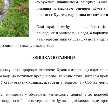
окруженој планинским венцима Хом
планина и масивом северног Кучаја,
налази се Кучево, варошица истоимене 
Овај крај, између осталог, богат је
природних и минералних вода, а најпопул
најинтересантнији су „Звишка потајница“
ресници и „Бања“ у Раковој Бари.
ЗВИШКА ПОТАЈНИЦА
пада у ретке природне феномене. Крашки извори код којих се 
 воде до потпуног пресушивања, уз чудне звуке, читавом проце
 У свету оваквих крашких извора има тридесет, а у Србији чети
ег минирања у оближњем каменолому, дошло је до поремећа
извор је ослабио, а интервали између два појављивања воде, пр