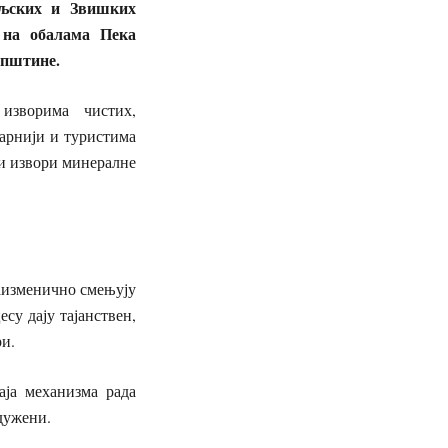
ољских и Звишких
 на обалама Пека
општине.
 изворима чистих,
арнији и туристима
 и извори минералне
наизменично смењују
су дају тајанствен,
ри.
ја механизма рада
одужени.