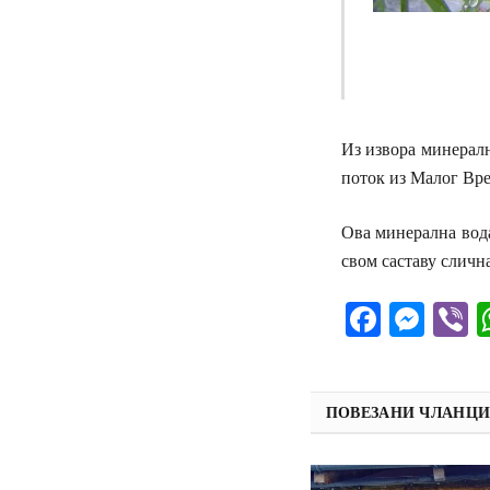
Из извора минералн
поток из Малог Вре
Ова минерална вода
свом саставу сличн
Facebo
Mes
V
ПОВЕЗАНИ ЧЛАНЦ