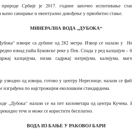
 природе Србије је 2017. године започео испитивање ста
а њено санирање и евентуално довођење у првобитно стање.
МИНЕРАЛНА ВОДА „ДУБОКА“
убока“ извире са дубине од 282 метра. Извор се налази у Не
редно изнад ушћа Буковске реке у Пек. Спада у ред калцијум – 
ржај калцијума, низак садржај натријума, калијума, маг
р узводно од извора, готово у центру Нереснице, налази се фабр
е изграђена по најстрожијим еколошким стандардима.
оде „Дубока“ налази се на пет километара од центра Кучева. И
рекидно тече и може се користити бесплатно.
ВОДА ИЗ БАЊЕ У РАКОВОЈ БАРИ