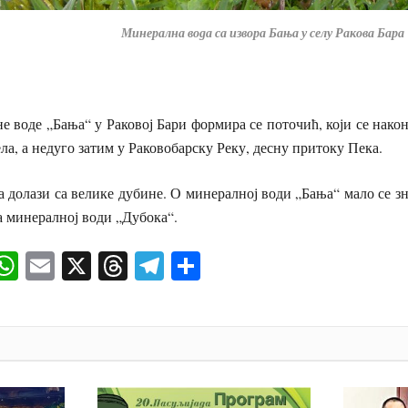
Минерална вода са извора Бања у селу Ракова Бара
е воде „Бања“ у Раковој Бари формира се поточић, који се након
ла, а недуго затим у Раковобарску Реку, десну притоку Пека.
 долази са велике дубине. О минералној води „Бања“ мало се зна.
а минералној води „Дубока“.
ok
senger
iber
WhatsApp
Email
X
Threads
Telegram
Share
И