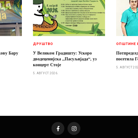
ДРУШТВО
ОПШТИНЕ 
кову Бару
У Великом Градишту: Ускоро
Потпредсе
дводеценијска ,,Пасуљијада“, уз
посетила Г
концерт Стоје
5. АВГУСТ 20
5. АВГУСТ 2026.
Facebook
Instagram