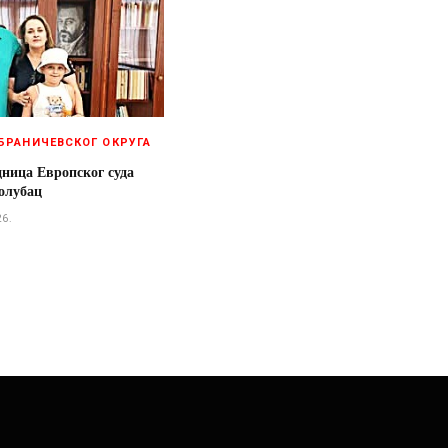
БРАНИЧЕВСКОГ ОКРУГА
дница Европског суда
олубац
26.