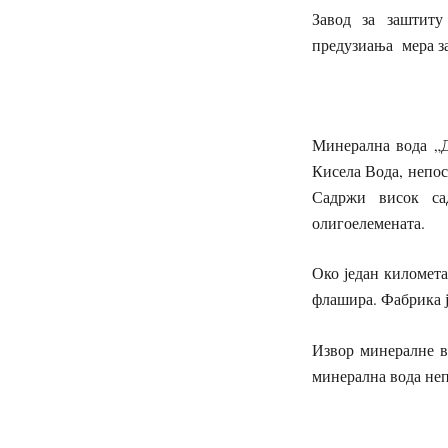
Завод за заштиту
предузиања мера з
Минерална вода „Д
Кисела Вода, непос
Садржи висок сад
олигоелемената.
Око један километа
флашира. Фабрика ј
Извор минералне в
минерална вода неп